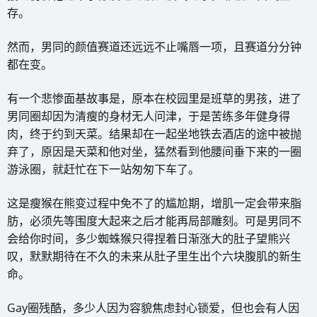
存。
然而，男同的颜值赛道还远远不止嘴唇一项，且赛道分分钟
都在变。
有一个悲惨面基故事是，原本在校园里是班草的男孩，进了
男同圈却因为清瘦的身材无人问津，于是苦练多年健身得
肉，终于约到天菜。结果却在一起坐地铁去酒店的途中被抛
弃了，原因是天菜和他对坐，猛然看到他腰间垂下来的一圈
游泳圈，就赶忙在下一站匆匆下车了。
这是瘦猴在熊变过程中免不了的尴尬期，增肌一定会带来脂
肪，必须先等围度大起来之后才能再局部雕刻。可是男同不
会给你时间，多少蜘蛛猴只得捏着日渐涨大的肚子望熊兴
叹，默默期待在不久的未来从肚子里生出个六块腹肌的新生
命。
Gay圈残酷，多少人因为容貌焦虑封心锁爱，但也会有人因