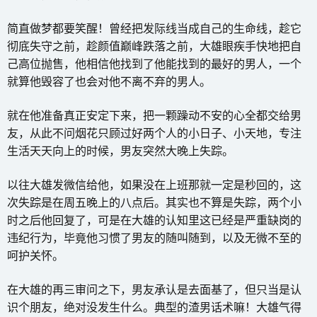
简直做梦都要笑醒！曾经把发际线当成自己的生命线，趁它
彻底失守之前，趁颜值巅峰跌落之前，大雄眼疾手快地把自
己高位抛售，他相信他找到了他能找到的最好的男人，一个
就算他毁容了也会对他不离不弃的男人。
就在他准备真正安定下来，把一颗躁动不安的心全都交给男
友，从此不问烟花只顾过好两个人的小日子、小天地，专注
生活天天向上的时候，男友突然大晚上失踪。
以往大雄发微信给他，如果没在上班那就一定是秒回的，这
次失踪是在周五晚上的八点后。其实也不算是失踪，两个小
时之后他回复了，可是在大雄的认知里这已经是严重缺岗的
违纪行为，毕竟他习惯了男友的随叫随到，以及无微不至的
呵护关怀。
在大雄的再三审问之下，男友承认是去面基了，但只当是认
识个朋友，绝对没发生什么。典型的渣男话术嘛！大雄气得