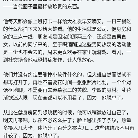
——当代圈子里最稀缺珍贵的东西。
他每天都会像上班打卡一样给大雄发早安晚安，一日三餐吃
的什么都拍下来发给大雄看。他的生活就是公司、健身房和
家的三点一线，朋友就是固定的那两三个，还都是直男直
女，以前的同学来的。至于喝酒蹦迪这些男同热衷的活动他
是一个也不会去的，周末更喜欢呆在家里玩游戏、看剧，一
到社交场合他就恐惧症发作，让人很放心。
他们并没有约定要删掉小软件什么的，但大雄自然而然就不
想再打开了。再也不需要花时间一张张照片地划，一个个对
话框地聊，不需要再去羡慕张三的美貌、李四的身材。乱花
渐欲迷人眼，现在全都可以不用看了，因为，他脱单了。
从此在健身房累到想跳楼的时候，他可以稍微放过自己了，
明天再来吧，现在不必这么拼了；脸上哪里多了条纹，热量
多摄入几大卡，体脂升了百分之零点几……这些统统都不用再
计较了，因为，他脱单了。