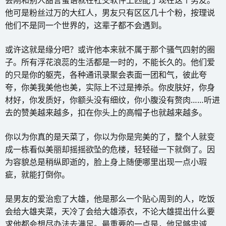
会刚和别人甜言蜜语就在社交软件上匹配了现在这个男友。
他可是粉丝过万的大红人，男友只有区区几十个粉，按理说
他们不是同一个世界的，这辈子都不会遇到。
或许这就是缘分吧？或许他本来就不属于那个骚气四射的圈
子。所有浮花浪蕊的生活都是一时的，不能长久的。他们爱
的只是你的躯壳，各种通讯录聚会表面一团和气，彼此夸
夸，你美我美他也美，实际上不过是捧杀。你皮肤好，你身
材好，你发质好，你额头没有细纹，你小腹没有赘肉……听进
去的赞美越来越多，扣在你头上的高帽子也就越来越多。
你以为你真的是天菜了，你以为你是完美的了，整个人就变
成一栋看似美丽却摇摇欲坠的危楼，轻轻碰一下就倒了。因
为容貌总是稍纵即逝的，脸上身上随便哪里出现一点小瑕
疵，就能打倒你。
是男友的爱治愈了大雄，他是那么一个贴心周到的人，吃饭
会给大雄夹菜，天冷了会给大雄添衣，不论大雄提出什么要
求他都会想尽办法去满足。最重要的一点是，他足够忠诚