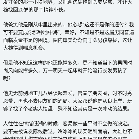
发寸金的那一小块地界，又把两边猛推到头皮尽露，才让大
雄找回20岁的那个精神小伙。
他爸笑他是刚从牢里出来的，他心想“这还不是你的遗传？我
可不要变成你那种地中海”。幸好，不知是不是这届男同普遍
面临发量不足的困境，圈内审美渐渐向寸头男孩靠拢，这让
大雄得到喘息机会。
但是他不知道这样的他还能撑多久，更不知道当下的男同时
尚风向能撑多久，万一明天一起床就开始流行长发男孩了
呢？
他史无前例地正儿八经谈起恋爱，官宣了朋友圈，时不时秀
恩爱，再也不去朋友们的酒局。大家都说他是从良上岸，玩
够了找了个老实人接盘，殊不知这其实是一次冲动的结果。
人往往在情绪低潮的时候，容易做一些平时不会做的决定。
要不是被说发际线后退，冷冰冰的现实砸到面前，大雄也不