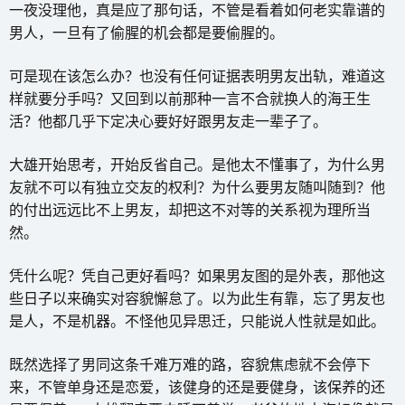
一夜没理他，真是应了那句话，不管是看着如何老实靠谱的
男人，一旦有了偷腥的机会都是要偷腥的。
可是现在该怎么办？也没有任何证据表明男友出轨，难道这
样就要分手吗？又回到以前那种一言不合就换人的海王生
活？他都几乎下定决心要好好跟男友走一辈子了。
大雄开始思考，开始反省自己。是他太不懂事了，为什么男
友就不可以有独立交友的权利？为什么要男友随叫随到？他
的付出远远比不上男友，却把这不对等的关系视为理所当
然。
凭什么呢？凭自己更好看吗？如果男友图的是外表，那他这
些日子以来确实对容貌懈怠了。以为此生有靠，忘了男友也
是人，不是机器。不怪他见异思迁，只能说人性就是如此。
既然选择了男同这条千难万难的路，容貌焦虑就不会停下
来，不管单身还是恋爱，该健身的还是要健身，该保养的还