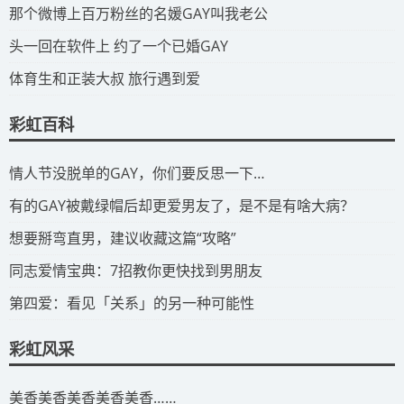
​那个微博上百万粉丝的名媛GAY叫我老公
​头一回在软件上 约了一个已婚GAY
​体育生和正装大叔 旅行遇到爱
彩虹百科
​情人节没脱单的GAY，你们要反思一下…
​有的GAY被戴绿帽后却更爱男友了，是不是有啥大病？
​想要掰弯直男，建议收藏这篇“攻略”
​同志爱情宝典：7招教你更快找到男朋友
​第四爱：看见「关系」的另一种可能性
彩虹风采
​美香美香美香美香美香……