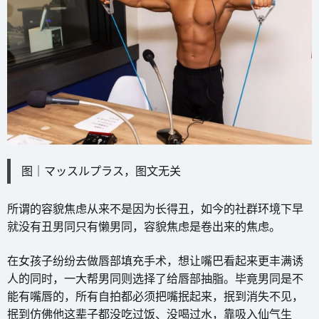
图｜マッスルプラス，图文无关
所谓的容貌焦虑从来不是因为长得丑，如今的社群环境下早
就没有丑男同只有懒男同，容貌焦虑是卷出来的焦虑。
在女孩子纷纷去做唇部填充手术，想让嘴巴看起来更丰满诱
人的同时，一大帮男同则选择了给唇部抽脂。毕竟男同是不
能有嘴唇的，所有自拍都必须把嘴抿起来，抿到消失不见，
抿到仿佛他这辈子都没吃过饭、没喝过水，靠吸入仙气生