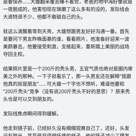
是要保养……大雄翻来覆去睡不着觉，老爸的地中海好像就是
一夜脱成的，他害怕现在琢磨了这么多有的没的，发际线会
大退特退不少，他都不敢碰自己的头。
就这么清醒着等到天亮，大雄想跟男友好好沟通一番。首先
是要问下男友昨晚面基的谁，看看照片，他准备好迎来一波
美颜暴击，他要接受刺激，支棱起来，重新踏上美丽的战场
夺回主权。
结果照片里是一个200斤的秃头男，五官气质也绝对是圈内审
美之外的那种。一下子就看乐了，那一头男友还在解释“我跟
他真的就是朋友”……可大雄一个字也不想听，难道他要和
“200斤秃头”竞争（没有说200斤秃头不好的意思）？原来秃
头也是可以交到朋友的。
发际线焦虑瞬间得到缓解。
他走到镜子前，已经好久没有细细观察自己了，还好，头发
没有脱光，甚至是显得很旺盛的样子，他前阵子减少了理发