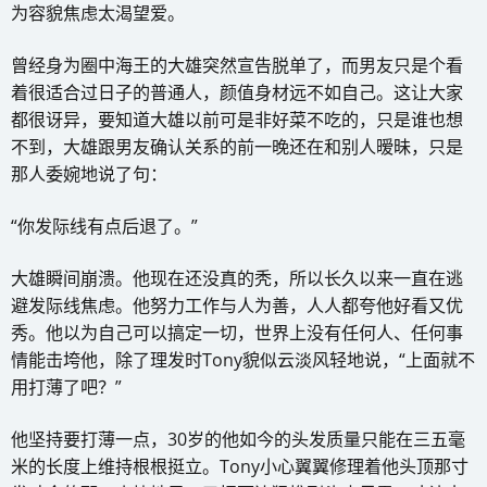
为容貌焦虑太渴望爱。
曾经身为圈中海王的大雄突然宣告脱单了，而男友只是个看
着很适合过日子的普通人，颜值身材远不如自己。这让大家
都很讶异，要知道大雄以前可是非好菜不吃的，只是谁也想
不到，大雄跟男友确认关系的前一晚还在和别人暧昧，只是
那人委婉地说了句：
“你发际线有点后退了。”
大雄瞬间崩溃。他现在还没真的秃，所以长久以来一直在逃
避发际线焦虑。他努力工作与人为善，人人都夸他好看又优
秀。他以为自己可以搞定一切，世界上没有任何人、任何事
情能击垮他，除了理发时Tony貌似云淡风轻地说，“上面就不
用打薄了吧？”
他坚持要打薄一点，30岁的他如今的头发质量只能在三五毫
米的长度上维持根根挺立。Tony小心翼翼修理着他头顶那寸