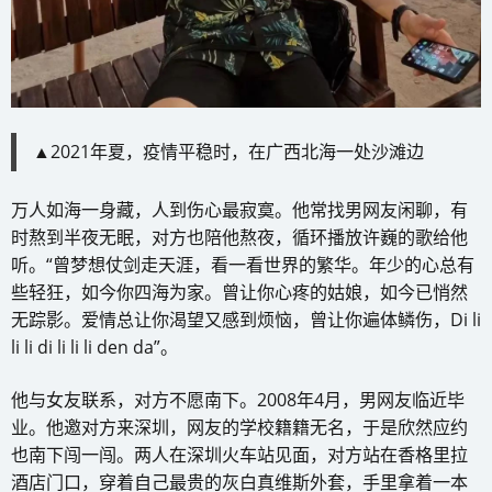
▲2021年夏，疫情平稳时，在广西北海一处沙滩边
万人如海一身藏，人到伤心最寂寞。他常找男网友闲聊，有
时熬到半夜无眠，对方也陪他熬夜，循环播放许巍的歌给他
听。“曾梦想仗剑走天涯，看一看世界的繁华。年少的心总有
些轻狂，如今你四海为家。曾让你心疼的姑娘，如今已悄然
无踪影。爱情总让你渴望又感到烦恼，曾让你遍体鳞伤，Di li
li li di li li li den da”。
他与女友联系，对方不愿南下。2008年4月，男网友临近毕
业。他邀对方来深圳，网友的学校籍籍无名，于是欣然应约
也南下闯一闯。两人在深圳火车站见面，对方站在香格里拉
酒店门口，穿着自己最贵的灰白真维斯外套，手里拿着一本