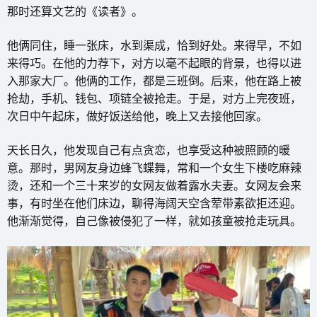
那时还算文艺的《读者》。
他俩同住，睡一张床，水到渠成，恰到好处。来得早，不如
来得巧。在他的力荐下，对方以毫不起眼的背景，也得以进
入那家大厂。他俩的工作，都是三班倒。后来，他在路上被
抢劫，手机、钱包、项链全被抢走。于是，对方上完夜班，
次日中午起床，做好饭送给他，晚上又去接他回家。
天长日久，他发现自己有点贪恋，也享受这种被照顾的暖
意。那时，男网友身边蜂飞蝶舞，常和一个女生下楼吃麻辣
烫，还和一个三十来岁的女网友做着露水夫妻。女网友会来
事，有时坐在他们床边，聊得海阔天空含荤带素欲拒还迎。
他渐渐觉得，自己像被侵犯了一样，就如孩童被抢走玩具。