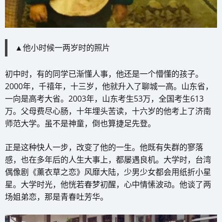
▲他小时候一两岁时的照片
初中时，有的同学已渐懂人事，他还是一个懵懂的孩子。
2000年，千禧年，十三岁，他就升入了聊城一高。山东省，
一向是高考大省。2003年，山东考生53万，全国考生613
万。父母费尽心肠，十年埋头苦读，十六岁的他考上了济南
师范大学。虽不是神童，倒也算捷足先登。
正是这种快人一步，改变了他的一生。他既有失群的寥落
感，也在多年后的人生大事上，都屡遇良机。大学时，台湾
偶像剧《薰衣草之恋》风靡大陆，少男少女都会用纸折小星
星。大学时光，他恍若春梦初醒，心中情愫波动。他谈了两
场姐弟恋，那是青春吐芳华。