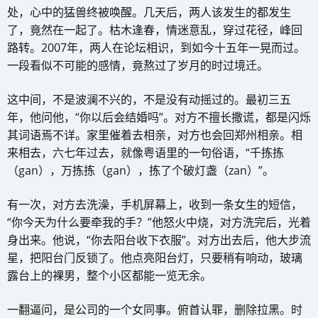
处，心中的猛兽终被唤醒。几天后，两人该发生的都发生
了，竟然在一起了。枯木逢春，情迷意乱，穿过花径，峰回
路转。2007年，两人在论坛相识，到如今十五年一晃而过。
一段看似不可能的感情，竟熬过了岁月的时过境迁。
这中间，不是波澜不兴的，不是没有动摇过的。最初三五
年，他问他，“你以后会结婚吗”。对方不擅长撒谎，都是闪烁
其词语焉不详。家里催着去相亲，对方也会回郑州相亲。相
来相去，六七年过去，就像粤语里的一句俗语，“千拣拣
（gan），万拣拣（gan），拣了个破灯盏（zan）”。
有一次，对方去洗澡，手机屏幕上，收到一条女生的短信，
“你今天为什么要牵我的手？”他怒火中烧，对方洗完后，光着
身出来。他说，“你去阳台收下衣服”。对方出去后，他大步流
星，把阳台门反锁了。他点亮阳台灯，只要稍有响动，玻璃
露台上的裸男，整个小区都能一览无余。
一翻逼问，是公司的一个女同事。俯首认罪，删除拉黑。时