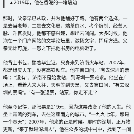
▲2019年，他在香港的一堵墙边
那时，父亲早已从政，并为他铺好了路。他有两个选择，一
是去当老师，二是去文化局，端茶倒水、考个编制、经营人
脉、升官发财。他都不感兴趣，想出去闯闯。大多时候，他
泡在一个门户网站的文学论坛里，激扬文字，挥斥方遒。父
亲无计可施，一怒之下把他书房的电脑砸了。
他背上书包，揣着毕业证，只身来到济南火车站。2007年，
都是绿皮火车，没有高铁动车。他在窗口问，“有去深圳的票
吗”；“没有”。济南不是始发站，到深圳一票难求。他坐在广
场上，看着人来人往，天明等到天黑，又去窗口问，“有去深
圳的票吗”。“有一张退票，站票，你走不走”？
他至今记得，那张票是219元，因为这票改变了他的人生。他
坐上轰鸣的列车，去往这座南方的城市。“一九九七年，那是
一个春天”；2007年，他来的正是时候。那时的深圳，正万物
更新，“来了就是深圳人”，他在众多的城中村中，找到了一间