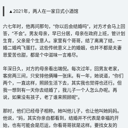
▲2021年，两人在一家日式小酒馆
六七年时，他再问那句，“你以后会结婚吗”，对方才会马上回
答，“不会”。男友母亲，早已分居，母亲在政府上班，管计划
生育，父亲是个生意人。家里有个哥哥，结了离离了结，一
婚二婚鸡飞蛋打。这些传统意义上的婚姻，也并不都是夫妻
恩爱苦也甜，都是个中滋味一言难尽。
年深日久，对方的母亲看出端倪。每次过年，回男友老家，
客房两三间，只安排他俩睡一张床。有一年，她说道，“你们
两个，一直这样，照顾生活下去，其实我也觉得也还行。但
我一想到有一天你去结婚了，我儿子一个人怎么办呢。再
说，如果没有孩子，老了谁来照顾呢”。
那时，他们已经母子相称。她叫他儿子，也让他叫她妈妈。
他说，“妈，其实你亲自都看到，结婚并不代表是幸福的开
始，也有可能会是厄运，你看哥哥就是这样。要找女友的