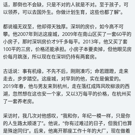
话，那倒也不会缺，只是不对的人就是不对。至于孩子，可
以领养，可以去国外生。你做计划生育，这些也都了解”。
都说福无双至，他却得天独厚。深圳的房价，如今高不可
攀。他2007年到达这座城，2009年在南山区买了一套60平的
小房子，那时深圳房价才9千多每平。2013年，他又买了套
100平的三房，价格还能承担。小房子本要卖掉，但他眼见房
价每月跳涨，所以现在在深圳仍持有两套房。
古话说：事有机缘，不先不后，刚刚凑巧；命若蹭蹬，走来
走去，步步踏空。这座城，对早到的他，实在是偏爱的。
2019年春，他与男友来到杭州，走在落红成阵风吹柳浪的西
湖，忽然想在这也安一个家，又以3万每平的价格，在杭州买
了一套养老房。
采访时，我几次对他感叹，“我和你，年纪一模一样，只是你
的人生路太顺遂了”。他说，“你有过难过的日子，但我们也算
是殊途同归”。后来，他离开那座工作十年的大厂，现在做着