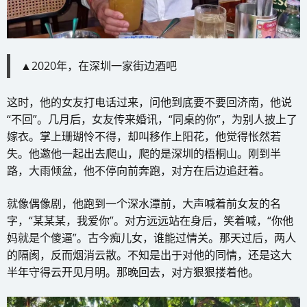
▲2020年，在深圳一家街边酒吧
这时，他的女友打电话过来，问他到底要不要回济南，他说
“不回”。几月后，女友传来婚讯，“同桌的你”，为别人披上了
嫁衣。掌上珊瑚怜不得，却叫移作上阳花，他觉得怅然若
失。他邀他一起出去爬山，爬的是深圳的梧桐山。刚到半
路，大雨倾盆，他不停向前奔跑，对方在后边追赶着。
就像偶像剧，他跑到一个深水潭前，大声喊着前女友的名
字，“某某某，我爱你”。对方远远站在身后，笑着喊，“你他
妈就是个傻逼”。古今痴儿女，谁能过情关。那天过后，两人
的隔阂，反而烟消云散。不知是出于对他的同情，还是这大
半年守得云开见月明。那晚回去，对方狠狠搂着他。