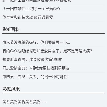
​那个微博上百万粉丝的名媛GAY叫我老公
​头一回在软件上 约了一个已婚GAY
​体育生和正装大叔 旅行遇到爱
彩虹百科
​情人节没脱单的GAY，你们要反思一下…
​有的GAY被戴绿帽后却更爱男友了，是不是有啥大病？
​想要掰弯直男，建议收藏这篇“攻略”
​同志爱情宝典：7招教你更快找到男朋友
​第四爱：看见「关系」的另一种可能性
彩虹风采
​美香美香美香美香美香……