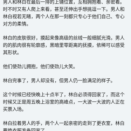
男人和林白在最后一排的上铺位置，互相拥抱着、亲密着。
时不时又有人爬上来看，甚至还伸出手想挑逗一下。男人和
林白视若无睹，两个人在那一刻都只专心于他们自己、专心
对方的柔情。
林白的皮肤很好，摸起来像高级的丝绒一般细腻光滑。男人
的的肌肉很有轮廓感，黑暗里零距离的抚摸，依稀可以感受
其形状。
他们使劲儿拥抱，他们使劲儿大笑。
林白完事了，男人却没有，但男人仍一脸满足的样子。
这个时候已经快晚上十点半了，林白必须得回家了，而这个
时候又正是周五晚上浴室的高峰点，一大波一大波的人正在
买票入场。
林白拉着男人的手，两个人一起亲密的走到了更衣室，林白
要换衣服准备回家了。