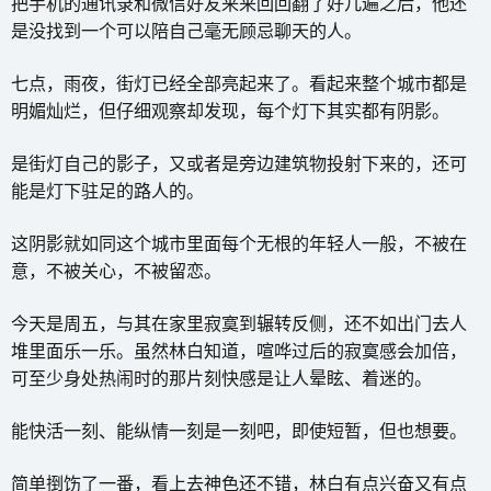
把手机的通讯录和微信好友来来回回翻了好几遍之后，他还
是没找到一个可以陪自己毫无顾忌聊天的人。
七点，雨夜，街灯已经全部亮起来了。看起来整个城市都是
明媚灿烂，但仔细观察却发现，每个灯下其实都有阴影。
是街灯自己的影子，又或者是旁边建筑物投射下来的，还可
能是灯下驻足的路人的。
这阴影就如同这个城市里面每个无根的年轻人一般，不被在
意，不被关心，不被留恋。
今天是周五，与其在家里寂寞到辗转反侧，还不如出门去人
堆里面乐一乐。虽然林白知道，喧哗过后的寂寞感会加倍，
可至少身处热闹时的那片刻快感是让人晕眩、着迷的。
能快活一刻、能纵情一刻是一刻吧，即使短暂，但也想要。
简单捯饬了一番，看上去神色还不错，林白有点兴奋又有点