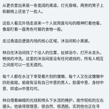
从更衣室出来是一条宽阔的甬道，灯光昏暗，两旁的凳子上
和躺椅上还坐了一些人。
这些人看见外场走进来一个人就用直勾勾的眼神盯着他看，
像是盯着一盘秀色可餐的食物一般。
走过甬道后便是内场的核心区域，沐浴间和小黑屋。
林白在沐浴间找了个没人的位置，扯掉浴巾，打开水龙头，
畅快的冲洗。这里的沐浴间是没有任何遮挡的，所有人相互
之间是可以一览无遗的。
每个人都在水注下享受着片刻的慵懒，每个人又在这慵懒中
四处偷窥。偷窥有没有自己中意的男人，脸蛋中意、身材中
意、抑或xx中意均可。
林白借着幽暗的光线和喷头下水流的掩护，故作轻松的左右
摆头。他装得很惬意、很自然、很洒脱，实则他也正在寻