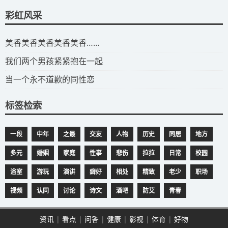
彩虹风采
​美香美香美香美香美香……
我们两个男孩紧紧抱在一起
当一个永不道歉的同性恋
标签检索
一段
中年
之最
交友
人物
历史
同居
地方
多元
婚姻
家庭
性事
悲伤
拉拉
日常
校园
浴室
游玩
演讲
癖好
相处
精致
老少
职场
视频
认同
讨论
诗文
酒吧
防艾
青春
资讯
|
看点
|
问答
|
健康
|
影视
|
体育
|
好物