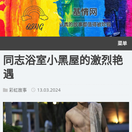
基情网
认真的故事都值得被珍视
菜单
​同志浴室小黑屋的激烈艳
遇
彩虹故事
13.03.2024