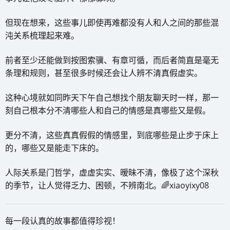
但现在想来，这些事儿即使再难都没有人和人之间的那些混
沌关系梳理起来难。
前者至少还能做到按图索骥、有章可循，而后者简直是毫无
条理和规则，甚至很多时候还会让人辨不清真假虚实。
这种心境就如同昨天下午自己想找个朋友聊天时一样，那一
刻自己根本分不清哪些人和自己的情感是真哪些又是假。
更分不清，这些真真假假的情感里，到底哪些是止步于床上
的，哪些又是能走下床的。
人际关系是门哲学，虚虚实实、暧昧不清，像极了这个深秋
的季节，让人觉得乏力、困顿，不辨南北。🌈xiaoyixy08
每一段认真的故事都值得珍视！