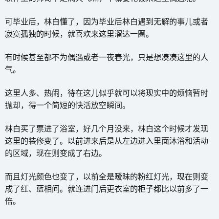
可毕业后，林白懂了，因为毕业后林白遇到无解的事儿或者
寂寞孤独的时候，就喜欢来这里溜达一圈。
有时候甚至都不为偶遇或者一夜春光，只是想凑凑这里的人
气。
这里人多、热闹，待在这儿似乎就可以将现实中的烦恼暂时
抛却，得一个简短的快活放空瞬间。
林白买了票进了浴室，好几个月没来，林白这个时候才发现
这里的装修变了。以前进来后是从左边进入里面沐浴和活动
的区域，现在则变成了右边。
而且灯光颜色也变了，以前全是暧昧的粉红灯光，现在则变
成了红、蓝相间。就连进门后更衣室的柜子都比以前多了一
倍。