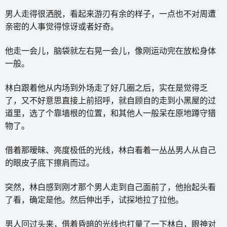
男人走得很洒脱，看起来游刃有余的样子，一点也不对周遭
亲密的人事觉得惊讶或者好奇。
他走一会儿，脑袋就左右晃一会儿，像刚运动完在放松身体
一般。
林白跟着他从内场到外场走了好几圈之后，实在是觉得乏
了，又不好意思直接上前招呼，就自顾自的走到小黑屋的过
道里，选了个靠墙根的位置，和其他人一般呆在原地蹲守猎
物了。
借着那暧昧、亮度极低的光线，林白看着一丛丛男人从自己
的眼皮子底下擦肩而过。
突然，林白感到刚才那个男人走到自己面前了，他抬起头看
了看，确定是他。然后伸出手，试探地拉了拉他。
男人回过头来，借着昏暗的光线也打量了一下林白，眼神对