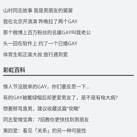
​山村同志故事 我是男朋友的舅舅
​我在北京开滴滴 昨晚拉了两个GAY
​那个微博上百万粉丝的名媛GAY叫我老公
​头一回在软件上 约了一个已婚GAY
​体育生和正装大叔 旅行遇到爱
彩虹百科
​情人节没脱单的GAY，你们要反思一下…
​有的GAY被戴绿帽后却更爱男友了，是不是有啥大病？
​想要掰弯直男，建议收藏这篇“攻略”
​同志爱情宝典：7招教你更快找到男朋友
​第四爱：看见「关系」的另一种可能性