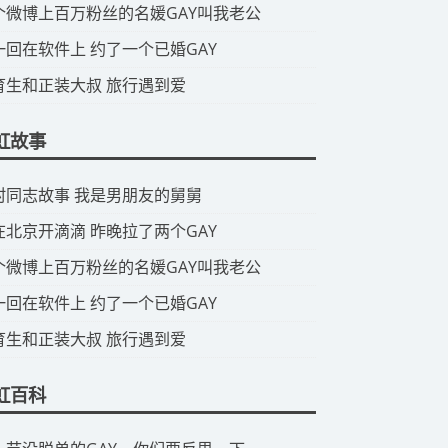
那个微博上百万粉丝的名媛GAY叫我老公
头一回在软件上 约了一个已婚GAY
体育生和正装大叔 旅行遇到爱
虹故事
山村同志故事 我是男朋友的舅舅
我在北京开滴滴 昨晚拉了两个GAY
那个微博上百万粉丝的名媛GAY叫我老公
头一回在软件上 约了一个已婚GAY
体育生和正装大叔 旅行遇到爱
虹百科