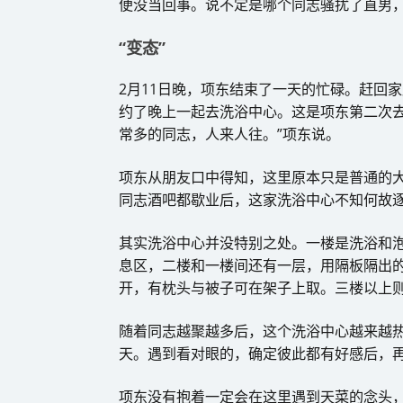
便没当回事。说不定是哪个同志骚扰了直男
“变态”
2月11日晚，项东结束了一天的忙碌。赶回
约了晚上一起去洗浴中心。这是项东第二次去
常多的同志，人来人往。”项东说。
项东从朋友口中得知，这里原本只是普通的
同志酒吧都歇业后，这家洗浴中心不知何故
其实洗浴中心并没特别之处。一楼是洗浴和
息区，二楼和一楼间还有一层，用隔板隔出
开，有枕头与被子可在架子上取。三楼以上
随着同志越聚越多后，这个洗浴中心越来越
天。遇到看对眼的，确定彼此都有好感后，
项东没有抱着一定会在这里遇到天菜的念头