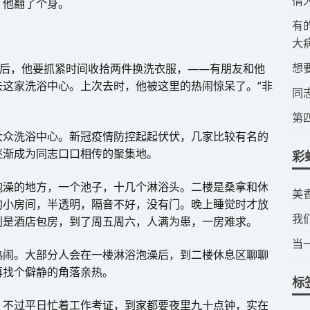
​
，他翻了个身。
​
大
​
家后，他要抓紧时间收拾两件换洗衣服，——有朋友和他
这家洗浴中心。上次去时，他被这里的热闹惊呆了。“非
​
​
大众洗浴中心。新冠疫情防控起起伏伏，几家比较有名的
逐渐成为同志口口相传的聚集地。
彩
泡澡的地方，一个池子，十几个淋浴头。二楼是桑拿和休
​
的小房间，半透明，隔音不好，没有门。晚上睡觉时才放
我
则是酒店包房，到了周五周六，人满为患，一房难求。
当
热闹。大部分人会在一楼淋浴泡澡后，到二楼休息区聊聊
再找个僻静的角落亲热。
标
，不过平日忙着工作考证，到家都要夜里九十点钟，实在