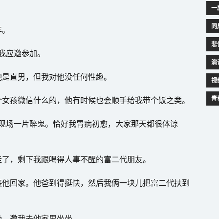
一
同
年。
悲
，我应邀参加。
演
他是直男，但我对他没任何性趣。
视
青
个女孩微信什么的，他有时候也会顺手给我带个饭之类。
酒，现场一片醉鬼。恰好我胃病初愈，大家那天都很体谅
走了，剩下我跟喝得人事不醒的富二代朋友。
接他回家。他爸到得挺快，然后我俩一块儿把富二代扶到
晚，邀我去他家里坐坐。