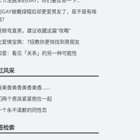
情人节没脱单的GAY，你们要反思一下…
有的GAY被戴绿帽后却更爱男友了，是不是有啥
病？
想要掰弯直男，建议收藏这篇“攻略”
同志爱情宝典：7招教你更快找到男朋友
第四爱：看见「关系」的另一种可能性
虹风采
美香美香美香美香美香……
们两个男孩紧紧抱在一起
一个永不道歉的同性恋
签检索