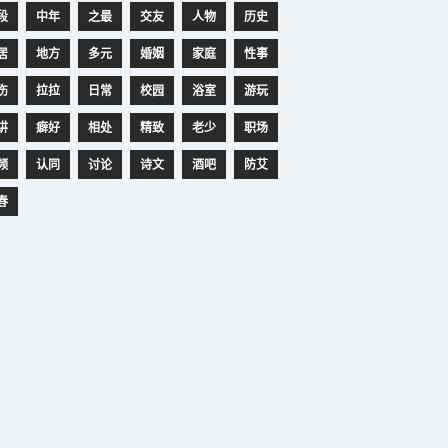
段
中年
之最
交友
人物
历史
居
地方
多元
婚姻
家庭
性事
伤
拉拉
日常
校园
浴室
游玩
讲
癖好
相处
精致
老少
职场
频
认同
讨论
诗文
酒吧
防艾
春