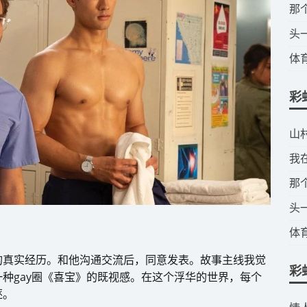
​
​
​
彩
​
​
​
​
​
的真实经历。和他沟通交流后，同意发表。故事主线我觉
彩
种gay圈《喜宝》的既视感。在这个浮华的世界，每个
逐。