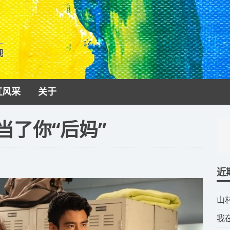
视
虹风采
关于
当了你“后妈”
近
​
​