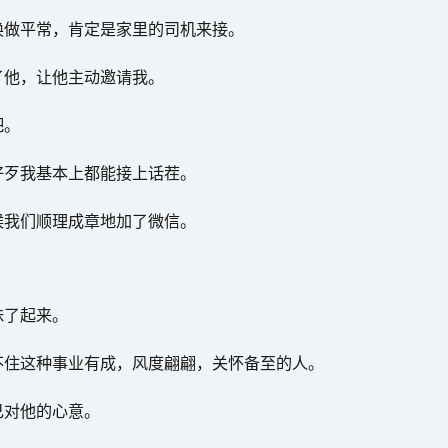
换做平常，肯定是家里的司机来接。
了他，让他主动邀请我。
吧。
好歹我基本上都能接上话茬。
候我们顺理成章地加了微信。
昧了起来。
不住这种事业有成，风度翩翩，关怀备至的人。
己对他的心意。