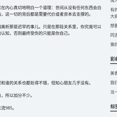
​
以在内心真切地明白一个道理：世间从没有任何东西会白
​
谐，这一切的背后都是需要代价或者资本去支撑的。
大
​
崩离析那是迟早的事儿。只是在那段关系里，你究竟可以
的认知，否则最终受伤的只能是你自己。
​
​
彩
​
我
里和谁的关系也都处得不错，但知心朋友几乎没有。
当
白，所以加分不少。
标
流985。