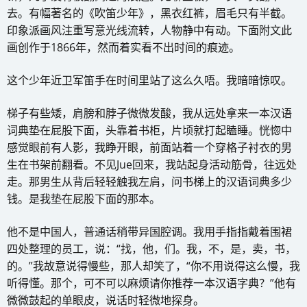
去。有幅著名的《吹笛少年》，黑衣红裤，眉毛只有半截。
印象派画风注重写意光线流转，人物静中有动。下面附文此
画创作于1866年，然而着实看不出时间的痕迹。
这个少年近卫军笛手在时间里站了这么久唔。我暗暗惊叹。
梯子有些矮，肩膀和脖子微微发酸，我从远处拿来一本汉语
词典垫在屁股下面，头靠着书柜，片顷就打起瞌睡。恍惚中
感觉眼前有人影，我睁开眼，前面站着一个穿格子衬衣的男
生在书架前翻看。不见Jue回来，我站起身活动筋骨，往远处
走。那男生从背后轻轻触我左肩，问书梯上的汉语词典多少
钱。是我垫在屁股下面的那本。
他不是中国人，普通话稍带异国腔调。我用手指指戴着围裙
四处整理的员工，说：“找，他，们。我，不，是，卖，书，
的。”我故意说得慢些，那人却笑了，“你不用说得这么慢，我
听得懂。那个，可不可以麻烦请你推荐一本汉语字典？”他有
微微鼓起的单眼皮，说话时轻微地探身。