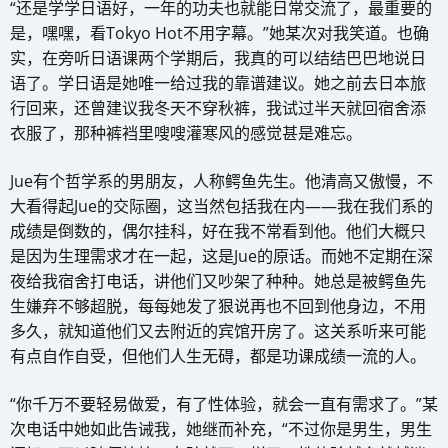
“还是学学日语好，一年的功夫也就能日常交流了，最重要的
是，嘿嘿，看Tokyo Hot不用字幕。”她某次对我笑道。也确
实，在旁听日语课两个学期后，我真的可以结结巴巴地说日
语了。学日语是她唯一给过我的靠谱建议。她之前去日本旅
行回来，还曾建议我冬天不穿秋裤，我试过半天就回宿舍添
衣服了，那种裤裆里嗖嗖灌寒风的感觉甚是难忘。
Jue有个哲学系的男朋友，人称鳄鱼先生。他清高又傲慢，不
大看得起Jue的交际圈，这当然包括我在内——我在我们系的
成绩是倒数的，偶尔挂科，好在我不常看到他。他们大概只
是因为生理需求才在一起，这是Jue的原话。而她不定期在深
夜给我宿舍打电话，讲他们又吵架了种种。她总是被鳄鱼先
生嫌弃不够超脱，每每她发了狠说再也不回到他身边，不用
多久，就知道他们又去附近的宾馆开房了。这关系听来可能
有点自作自受，但他们人生无碍，都是功课成绩一流的人。
“你千万不要轻易做爱，有了性体验，就会一直有需求了。”某
次电话中她如此告诫我，她继而补充，“不过你是男生，男生