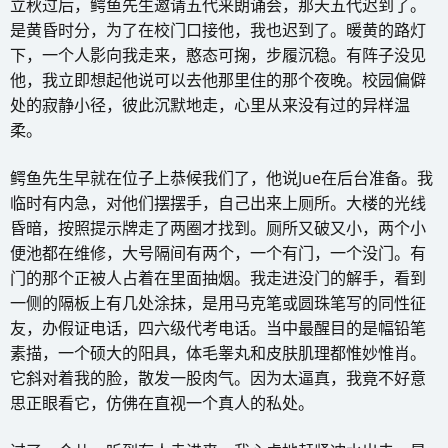
立秋过后，鳄鱼先生邀请五代来朗诵会，那天五代迟到了。
是黄昏时分，为了在校门口接他，我也迟到了。暖黄的路灯
下，一个人影向我走来，憨态可掬，步履沉稳。有阵子没见
他，我立即想起他说可以去他那里住的那个夜晚。校园偏僻
处的寂静小径，彼此沉默地走，心里从来没有过的异样温
柔。
鳄鱼先生早就在位子上恭候我们了，他说Jue在后台准备。我
临时有内急，对他们摆摆手，自己出来上厕所。大楼的光线
昏暗，按照提示牌走了两圈才找到。厕所又破又小，两个小
便池都在维修，大号隔间有两个，一个有门，一个没门。有
门的那个正被人占着在里面抽烟。我走进没门的解手，看到
一侧的隔板上有几处涂抹，是用马克笔或圆珠笔写的同性征
友，办假证电话，四六级代考电话。当中最醒目的是幅铅笔
素描，一个硕大的阳具，体毛睾丸和皮肤肌理都惟妙惟肖。
它斜对着我的脸，散发一股肉气。因为太逼真，我竟不好意
思正眼看它，仿佛在直视一个真人的私处。