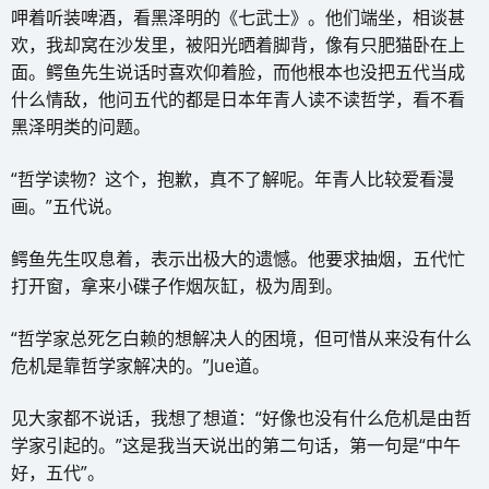
呷着听装啤酒，看黑泽明的《七武士》。他们端坐，相谈甚
欢，我却窝在沙发里，被阳光晒着脚背，像有只肥猫卧在上
面。鳄鱼先生说话时喜欢仰着脸，而他根本也没把五代当成
什么情敌，他问五代的都是日本年青人读不读哲学，看不看
黑泽明类的问题。
“哲学读物？这个，抱歉，真不了解呢。年青人比较爱看漫
画。”五代说。
鳄鱼先生叹息着，表示出极大的遗憾。他要求抽烟，五代忙
打开窗，拿来小碟子作烟灰缸，极为周到。
“哲学家总死乞白赖的想解决人的困境，但可惜从来没有什么
危机是靠哲学家解决的。”Jue道。
见大家都不说话，我想了想道：“好像也没有什么危机是由哲
学家引起的。”这是我当天说出的第二句话，第一句是“中午
好，五代”。