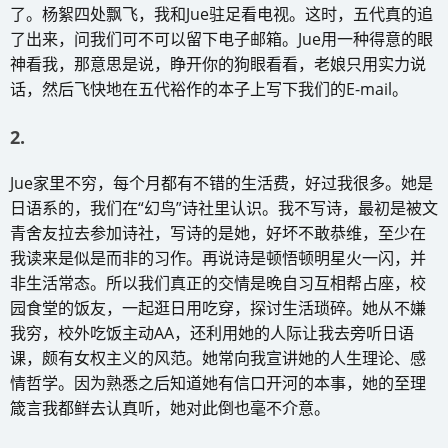
了。杨絮四处飘飞，我和Jue驻足看电视。这时，五代真的追
了出来，问我们可不可以留下电子邮箱。Jue用一种得意的眼
神看我，那意思是说，睁开你的狗眼看看，老娘只用实力说
话，然后飞快地在五代裕作的本子上写下我们的E-mail。
2.
Jue家里不穷，每个月都有不错的生活费，好过我很多。她是
日语系的，我们在“幻鸟”诗社里认识。我不写诗，最初是被文
青舍友拉去参加诗社，写诗的是她，好坏不敢恭维，至少在
我读来是似是而非的习作。再说诗是顿悟顿明星火一闪，并
非生活常态。所以我们真正的交情是晚自习互相帮占座，校
园食堂的饭友，一起逛日用吃穿，探讨生活琐碎。她从不嫌
我穷，校外吃饭主动AA，还利用她的人际让我去旁听日语
课，颇有女权主义的风范。她常向我宣讲她的人生理论、感
情哲学。因为熟悉之后知道她有信口开河的本事，她的至理
箴言我都鲜去认真听，她对此倒也毫不介意。