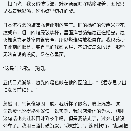
一扫而光，我又假装很渴，端起汤碗咕咚咕咚喝着，五代只
是看着我喝汤，吃小蝶里切好的梨。
日本流行歌的旋律充满此刻的空气。旧的橘红的波西米亚花
纹桌布，粗口的暗绿玻璃杯，里面洋甘菊蜡烛正在摇曳。烛
火知道它身处室内很安全，所以燃烧得放松自在。我也感动
于此刻的惬意，笑自己的戏码太烂，不知道怎么收场。那些
无法言说的设问，悬在心里面。
“这是什么歌。”我问。
五代目光诚挚，烛光的暖色映在他的圆脸上，“《君が思い出
になる前に》。”
忽然间，气氛像凝固一般。我听懂了歌名，脸上温热。这一
句话被他说得格外深情。说实话，我很感激他的为人，刚刚
这句话也会让我回味到夜半吧。但是我该走了，过会儿就没
公车了。我用日语打破沉默，“我吃饱了。谢谢款待。”起身把