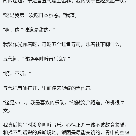
时的尴尬。于是当五代端上蛋卷，我的筷子已经夹起一块。
“这是我第一次吃日本蛋卷。”我道。
“啊，这个味道是甜的。”
我装作光顾着吃，连吃五个鲑鱼寿司，想着往下聊什么。
五代问：“陈頫平时听音乐么？”
“呃，不听。”
五代把音响打开，里面传来舒缓的吉他声。
“这是Spitz，我最喜欢的乐队。”他微笑介绍道，仿佛很享
受。
我真后悔平时没多听听音乐。心情正介于该不该故意装酷，
和找不到话说的尴尬境地。饭团是最能充饥的，胃中的空虚