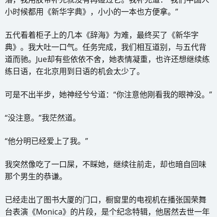
小时候都用《新华字典》，小小的一本也方便拿。”
五代看着柜子上的几本《辞海》为难，最终买了《新华字
典》。我大吐一口气。任务完成，我们相互道别，与五代背
道而驰。Jue却有些依依不舍，她表情凝重，也许还想继续练
练日语，在北京用到日语的机会太少了。
可是不出半步，她神经兮兮道：“你注意他刚看我的眼神没。”
“没注意。”我茫然道。
“他分明已经爱上了我。”
我突然像吃了一口屎，不睬她，继续往前走，却也暗自回味
那个男生的恭谦。
已经走出了图书大厦的门口，橱窗里的电视机在播张国荣舞
台表演《Monica》的片段，是个纪念特辑，他居然去世一年