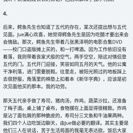
4.
后来，鳄鱼先生也知道了五代的存在，某次还提出想与五代
见面。Jue满心欢喜，她觉得鳄鱼先生是因为吃醋才要出来会
会情敌。那次，鳄鱼先生带着几张黑泽明的电影合集DVD
——校门口盗版摊上买的，和一打啤酒。因为工作依旧没有
着落，我则带着丧家犬般的空气，两手空空，陪这对情侣登
五代的门。五代开门迎接，笑容如同五月的天气。他的公寓
干净利落，进门需要脱鞋。往里走，被阳光照过的地板踩上
去很舒服，角落里的棉垫上扣着本《新华字典》，应该是初
次见面他买的那本。我的功劳。
那天五代亲手做了寿司，猪肉汤，炸鸡，蔬菜沙拉，还准备
了梅子酒。桌上铺了桌布，食物摆在上面显得很精致。炸鸡
是沾了面包屑的那种脆皮的，寿司分三文鱼和牛油果两种。
我们四个人边吃饭边聊天，由Jue做必要的翻译。其实主要是
他们三人在说话，苦于生活局面的我毫无表达欲。饭后大家