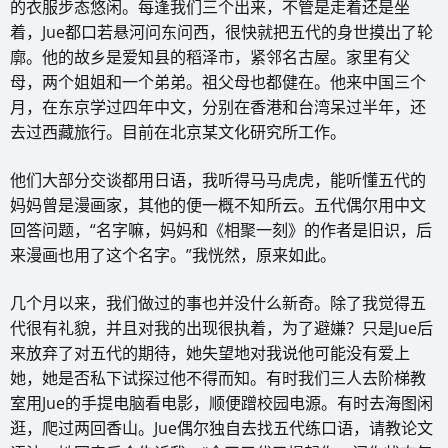
的衣服步态悠闲。每逢我们三个出来，不管是走着还是坐
着，Jue都口若悬河问东问西，很快就把五代的身世摸出了轮
廓。他的故乡是爱知县的稻泽市，紧邻名古屋。家里有父
母，两个姐姐和一个弟弟。祖父母也都健在。他来中国三个
月，在东京学过四年中文，分别在香港和台湾呆过半年，还
去过西藏旅行。目前在北京某文化研究所工作。
他们大部分交谈都用日语，我听得马马虎虎，能听懂五代的
妈妈曾是漫画家，其他的便一概不知所云。五代偶尔用中文
回答问题，“名字嘛，妈妈和《相聚一刻》的作者是旧识，后
来漫画也用了这个名字。”我恍然，原来如此。
几个月以来，我们做过的事也并没什么新奇。除了我觉得五
代很有礼貌，并且对我的出现很执着，为了避嫌？只是Jue后
来放弃了对五代的期待，她失望地对我说他可能没有爱上
她，她是否私下试探过他不得而知。有时我们三人去阶梯教
室用Jue的手提电脑看电影，顺便蹭校园电源。有时去海图闲
逛，爬过两回香山。Jue偶尔独自去找五代练口语，请教论文