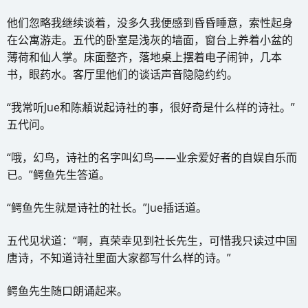
他们忽略我继续谈着，没多久我便感到昏昏睡意，索性起身
在公寓游走。五代的卧室是浅灰的墙面，窗台上养着小盆的
薄荷和仙人掌。床面整齐，落地桌上摆着电子闹钟，几本
书，眼药水。客厅里他们的谈话声音隐隐约约。
“我常听Jue和陈頫说起诗社的事，很好奇是什么样的诗社。”
五代问。
“哦，幻鸟，诗社的名字叫幻鸟——业余爱好者的自娱自乐而
已。”鳄鱼先生答道。
“鳄鱼先生就是诗社的社长。”Jue插话道。
五代见状道：“啊，真荣幸见到社长先生，可惜我只读过中国
唐诗，不知道诗社里面大家都写什么样的诗。”
鳄鱼先生随口朗诵起来。