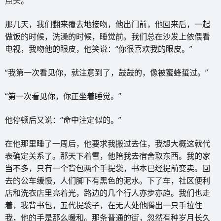
点头。
那几天，我们翻来覆去地接吻，他出门前，他回来后，一起
做饭的时候，洗澡的时候，睡觉前。我们总在沙发上依偎看
电视，我吻他的眼皮，他笑说：“你很喜欢我的眼皮。”
“我第一次看见你，就注意到了，鼓鼓的，像被蜜蜂蜇过。”
“第一次看见你，你正坐着睡觉。”
他停顿后又说：“命中注定似的。”
在他那里睡了一周后，他要求我搬过去住，我想大概这就代
表确定关系了。那天下着雪，他陪我去宿舍取东西。我的家
当不多，只有一个背包两个手提袋，书本已经提前变卖。回
去的公车缓慢，人们脚下有黑色的泥水。下了车，社区便利
店和洗衣店里亮着光，路边的几个行人亦步亦趋。我们也走
着，我背书包，五代提袋子，在无人处他腾出一只手拉住
我，他的手是那么暖和。那条普通的街，忽然有种岁月长久