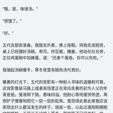
“哦，是，味增汤。”
“很饿了。”
“好。”
五代去厨房准备。我脱去外套，换上拖鞋。待我走进厨房，
桌上已经摆好汤碗，寿司，拌豆腐，腌姜。他站在灶台旁，
正往鸡蛋碗中加蜂蜜，道：“还差个蛋卷。你可以先吃。”
我端起汤碗暖手，寒冬夜里有碗热汤可真好。
暖黄的灯光下，五代的背影有一种耐人寻味的温暖和可靠，
这背影像是马路上或者商场里正在背向走着的初为人父的年
青爸爸。蛋液倒下锅，香味四溢。他耐心等待蛋饼熟透，再
用铲子慢慢地把它一层一层折起来。我觉得此景此景我应该
表现出什么都没发生的样子，俏皮一些，以此过渡刚刚拥抱