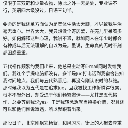
仅限于三双鞋和少量衣物，除此之外一无是处，专业课不
行，英语四六级没过，日语三句半。
要命的是我还单方面认为是集体生活太无聊，才导致我生活
毫无重心。世界太大，我只想做个寄居蟹，在壳儿里呆着多
好。如何解释这种心理，我讲不通，就如同人在年少时都会
有种成年后无法理解的自以为是。虽说，生命真的无时不刻
都困惑重重。
五代裕作频繁约我们出来，他总是主动写E-mail同时发给我
们。我连个手提电脑都没有，多半是Jue打电话到我宿舍告知
我时间地点。我们与五代熟悉后，再没有刚认识时的恭维。
那时候我以为五代是在追求Jue，且我被找工作折腾得很累，
根本不想外出，却受迫于他们频繁邀请——尤其是五代裕
作，总要等到我说yes。于是我转念想就当换换心情，况且还
可以和他们倾诉遭遇，所以就跟着出来。
那段日子，北京刚飘完杨絮，和风习习，街上的人褪去厚重