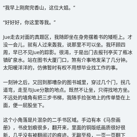
“我早上刚爬完香山，这位大姐。”
“好好好，你这里等我。”
Jue走去对面的真题区，我随即坐在身旁摆着书的矮柜上。才
没一会儿，就有人过来轰我，说那里不可以坐。我环顾四
周，早已不见Jue的踪影。很渴，于是出门去报刊亭买了瓶冰
镇矿泉水。站在图书大厦门口，煞有介事地发呆了几分钟。
太阳暖洋洋的，仿佛暂时有权不用想毕业找工作的事。
一刻钟之后，又回到那嘈杂的图书城里，穿过几个门，拐几
道弯，走至与Jue分散的地点。既然不让坐，只得找地方坐。
不远处的墙角有把三步书梯，我随手捡张地上的传单垫在上
面，便一屁股坐下。
这个小角落是片混杂的二手书区域。手边有本《马奈画
册》，书皮划痕很多，翻开来，里面的铜版纸画质很好很
新，几乎没有被翻阅过的痕迹。无聊至极，一页一页翻下