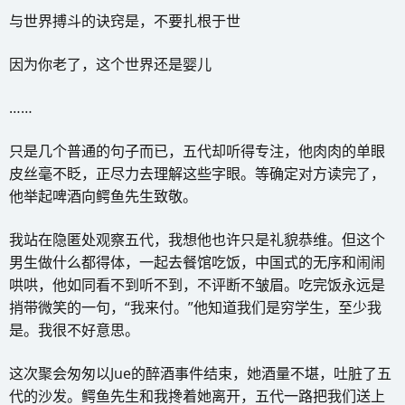
与世界搏斗的诀窍是，不要扎根于世
因为你老了，这个世界还是婴儿
……
只是几个普通的句子而已，五代却听得专注，他肉肉的单眼
皮丝毫不眨，正尽力去理解这些字眼。等确定对方读完了，
他举起啤酒向鳄鱼先生致敬。
我站在隐匿处观察五代，我想他也许只是礼貌恭维。但这个
男生做什么都得体，一起去餐馆吃饭，中国式的无序和闹闹
哄哄，他如同看不到听不到，不评断不皱眉。吃完饭永远是
捎带微笑的一句，“我来付。”他知道我们是穷学生，至少我
是。我很不好意思。
这次聚会匆匆以Jue的醉酒事件结束，她酒量不堪，吐脏了五
代的沙发。鳄鱼先生和我搀着她离开，五代一路把我们送上