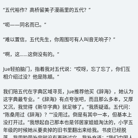
“五代裕作？高桥留美子漫画里的五代？”
“呃——同名而已。”
“难以置信，五代先生，你周围可有人叫音无响子？”
“啊，这……这倒没有的。”
Jue轻拍脑门，指着我对五代说：“哎呀，忘了忘了，你们互
相介绍过没？他是陈頫。”
我们陪五代在字典区域寻觅，Jue推荐他买《辞海》，她认为
这字典最专业。“《辞海》有点夸张吧，而且那么多本，又厚
又沉，我觉得《新华字典》就足够了。”我质疑道。五代问：
“陈桑用过《辞海》？”“没用过。倒是有其中一本，但基本上
没打开过。”我想起自己那本也是邻居家姐姐淘汰的，小学五
年级的时候她从要卖掉的旧书里翻出来给我。书皮已经脱
落，我用胶带补完就没有再碰过它。我补充道：“我们中国人