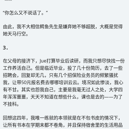
“你怎么又不说话了。”
由此，我不大相信鳄鱼先生是嫌弃她不够超脱，大概是觉得
她天马行空。
3．
在父母的接济下，Jue打算毕业后读研，而我只想尽快找一份
工作养活自己。但是临近毕业，投了几十份简历，去了一些
招聘会，回复却无几，只有几个招保险业务员的频繁骚扰
我，让带50元报名费去哪哪培训云云。境况如此惨淡，我心
有不甘。其实也怨我自己，主要是我毫无过人之处，大学四
年浑浑噩噩，天天不知道在想些什么，课也是去的——为了
不挂科。
回想这四年，我唯一练就的本领就是在不包书皮的情况下，
让所有书本在学期末都不卷角，并且保持宿舍里的生活用品