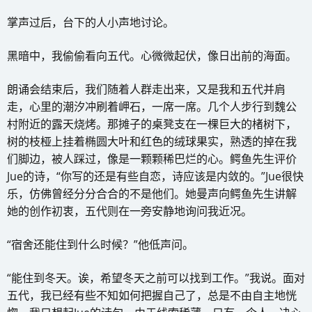
掌声过后，台下的人小声地讨论。
黑暗中，我偷偷看向五代。心微微起伏，像日出前的海面。
朗诵会结束后，我们随着人群走出来，又是我和五代并肩
走，心里的潮汐冲刷着岬石，一席一席。几个人步行到魏公
村附近的露天烧烤。那摊子的桌凳支在一棵巨大的楮树下，
树的枝桠上挂着椭圆大叶和红色的绒球果实，熟透的掉在我
们脚边，被人踩过，像是一颗颗稀巴烂的心。鳄鱼先生评价
Jue的诗，“你写的还是有些自恋，诗应该是内敛的。”Jue很快
乐，仿佛曾经分分合合的不是他们。她曼声向鳄鱼先生讲解
她的创作初衷，五代则在一旁安静地询问我近况。
“宿舍还能住到什么时候？”他低声问。
“能住到冬天。诶，希望冬天之前可以找到工作。”我说。面对
五代，我已经有些不知如何把握自己了，总是不由自主地恍