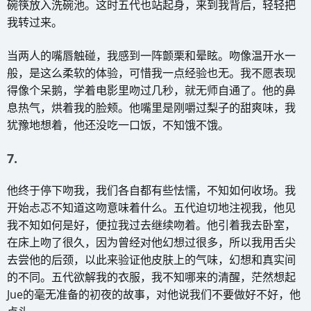
碗筷放入洗碗池。这时五代也站起身，来到我背后，轻轻把
我转过来。
当两人的嘴唇触碰，我感到一阵颤栗和晕眩。吻像温开水一
般，是这么柔软的体验，可惜我一点经验也无。我不愿表现
得像个呆鹅，学着电影里吻过几秒，就无师自通了。他的鼻
息热气，烘着我的脸颊。他嘴里是刚嚼过梨子的甜爽味，我
犹豫地想着，他还没吃一口饭，不知饿不饿。
7.
他终于停下吻我，我们各自都有些怯懦，不知如何收场。我
开始忐忑不知道这吻意味着什么。五代迫切地注视我，他见
我不知如何是好，便拉我过去继续吻着。他引着我去卧室，
在床上吻了很久，因为曾经对他幻想过很多，所以我用舌尖
去尝他的后颈，以此来验证他皮肤上的气味，幻想和真实间
的不同。五代欲解我的衣服，我不知哪来的清醒，茫然想起
Jue的毫无准备的初夜的故事，对他说我们不要做好不好，他