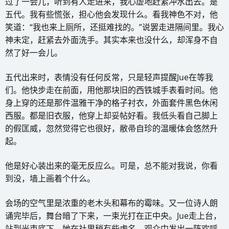
过了一会儿，听到有人走进来，我心虚地赶紧冲水出去。是
五代。我有些慌张，担心他会发现什么。看我神色不对，他
笑道：“我也来上厕所，还挺难找的。”说罢走进隔间里。我心
神未定，赶紧去外面洗手。其实本来也没什么，却浑身不自
然了好一会儿。
五代出来时，表情没有任何反常，只是轻声提醒Jue在等我
们。他快步走在前面，用他那块旧的西铁城手表看时间。他
身上穿的还是那件温雅干净的格子衬衣，外面套件黑色休闲
西服。都是旧衣服，他穿上却妥帖好看。我低头看自己脚上
的假匡威，忽然觉得它也很好，敝帚自珍的温暖体会悠然升
起。
他是好心装出来的毫无反应么。可是，总不能对我说，你看
到没，墙上画着个什么。
会场的空气里是浓重的老木头和幕布的霉味。又一位诗人朗
诵完毕后，舞台暗了下来，一束光打在正中央。Jue走上台，
站到光束底下，她在社里稍有些虚名，观众中发出一阵欢呼