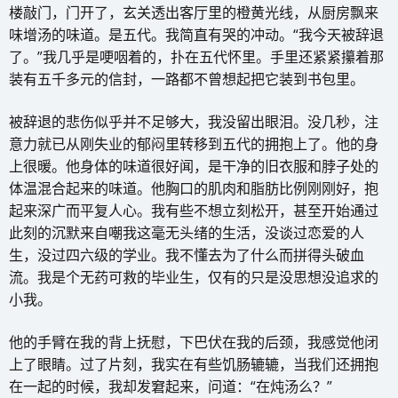
楼敲门，门开了，玄关透出客厅里的橙黄光线，从厨房飘来
味增汤的味道。是五代。我简直有哭的冲动。“我今天被辞退
了。”我几乎是哽咽着的，扑在五代怀里。手里还紧紧攥着那
装有五千多元的信封，一路都不曾想起把它装到书包里。
被辞退的悲伤似乎并不足够大，我没留出眼泪。没几秒，注
意力就已从刚失业的郁闷里转移到五代的拥抱上了。他的身
上很暖。他身体的味道很好闻，是干净的旧衣服和脖子处的
体温混合起来的味道。他胸口的肌肉和脂肪比例刚刚好，抱
起来深广而平复人心。我有些不想立刻松开，甚至开始通过
此刻的沉默来自嘲我这毫无头绪的生活，没谈过恋爱的人
生，没过四六级的学业。我不懂去为了什么而拼得头破血
流。我是个无药可救的毕业生，仅有的只是没思想没追求的
小我。
他的手臂在我的背上抚慰，下巴伏在我的后颈，我感觉他闭
上了眼睛。过了片刻，我实在有些饥肠辘辘，当我们还拥抱
在一起的时候，我却发窘起来，问道：“在炖汤么？”