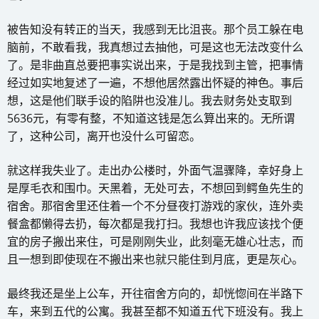
被告知没有转正的当天，我感到无比沮丧。那个员工躲在电
脑前，不敢看我，我真想过去抽他，可是这也无法改变什么
了。是非曲直总要把事实说出来，于是我找到主管，把事情
经过如实地复述了一遍，不想他居然露出怀疑的神色。事后
想，这是他们联手设的陷阱也没准儿。我去财务处支取到
5636元，有零有整，不知道这钱是怎么算出来的。无所谓
了，这种公司，离开也没什么可留恋。
就这样我失业了。走出办公楼时，外面气温骤降，幸好身上
是厚毛衣和围巾。天黑着，无处可去，不想回到鳄鱼先生的
宿舍。那宿舍里还住着一个不分昼夜打游戏的家伙，连外卖
餐盒都懒得去扔，每次都是我打扫。我想也许我应该找个便
宜的房子搬出来住，可是刚刚失业，此刻毫无雄心壮志，而
且一想到即使现在不搬出来也就只能住到月底，更是灰心。
最终我还是坐上公车，开往宿舍方向的，却恍惚间在半路下
车，来到五代的公寓。我甚至都不知道五代下班没有。我上