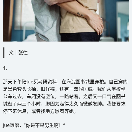
文｜张往
1.
那天下午陪Jue买考研资料，在海淀图书城里穿梭。自己穿的
是黑色套头长袖，旧仔裤，还有一双假匡威。我们从学校坐
公车过去，车厢没有空位，一路站着。之后又一口气在图书
城逛了两三个小时，脚因为走得太久而微微发肿。我便要求
停下来休息，或者找地方歇着等她。
Jue嚷嚷，“你是不是男生啊！”