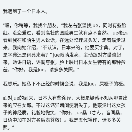
我遇到了一个日本人。
“喔，你稍等，我找个朋友。”我左右张望找Jue，同时有些脸
红。没恋爱过，看到高壮的圆脸男生就有点不自然。Jue老远
看到我在和陌生男人说话，在远处整理过头发，走着猫步过
来。我向她介绍，“不认识，日本来的，他要买字典。对了，
是字典还是词典来着？” Jue眼睛发亮，主动跟对方攀谈起
来，她讲日语，语调夸张，脸上装出日本女生特有的那种矜
羞，“你好，我是Jue。请多多关照。”
我想乐。她私下不正经的时候会说，我是Jue，屎橛子的橛。
面对Jue的到来，日本人有些诧异，大概是疑惑不知从哪冒出
来的应召女郎。不过这诧异瞬间便消失了。他察觉出这女孩
子的神经质，礼貌地微笑，“你好，Jue桑（さん，音同桑，
日语中加在对方名后表尊敬）。我是五代裕作，请多多关
照。”