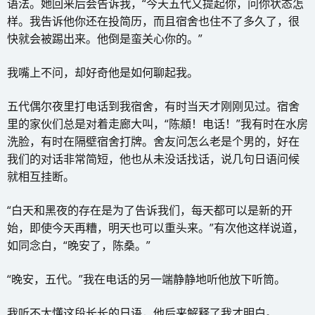
语法。她回来后会告诉我，“今天五代又提起你，问你状态怎
样。我告诉他你还在投简历，而且宿舍也住不了多久了，很
快就会被踢出来。他倒是蛮关心你的。”
我嘴上不问，却好奇他是如何聊起我。
五代偶尔夜里打电话到我宿舍，有时当天才刚刚见过。宿舍
里的家伙们总是对着走廊大叫，“陈頫！电话！”我有时在水房
洗脸，有时在隔壁宿舍打牌。舍友问怎么老是个男的，好在
我们的对话非常简短，他也从未没话找话，说几句日语问候
就相互挂断。
“白天和黑夜的存在是为了告诉我们，每天都可以是新的开
始，即使今天再糟，明天也可以重头来。”有次他这样说道，
如同念白，“晚安了，陈桑。”
“晚安，五代。”我在电话的另一端静静地听他放下听筒。
我听不太懂这段长长的日语，他后来解释了我才明白。