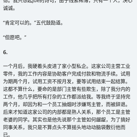
惚。我只想起Jue的诗句，由于线索稀薄，只有一个人，决心
诚诚。
“肯定可以的。”五代鼓励道。
“但愿吧。”
6.
一个月后，我硬着头皮进了家小型私企。这家公司主营工业
零件，我的工作内容是协助客户完成付款和物流手续。试用
为期两个月，试用工资不按月发，要等试用结束一起结算。
这都不算什么，要命的是部门主管有些欺生，除了我分内的
工作，他几乎把所有打杂的工作都派给我。等我终于坚持完
两个月，却因为和一个员工抽烟时涉嫌骂主管，而被辞退。
后来才知道这家公司的内部都是熟人关系，那个员工是主管
老婆的同学。其实也是他先说那个主管如何龌龊，为了搞好
同事关系，我只是不算点头不算摇头地动动脑袋敷衍他而
已。