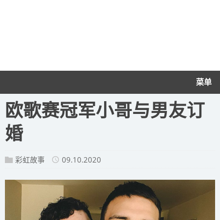
菜单
欧歌赛冠军小哥与男友订
婚
彩虹故事
09.10.2020