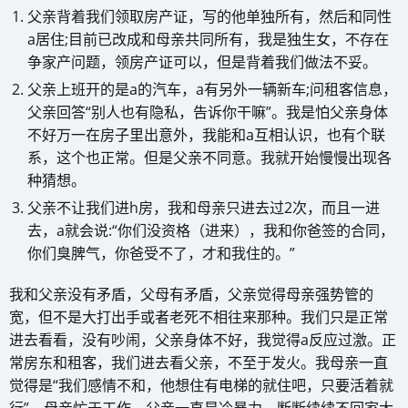
父亲背着我们领取房产证，写的他单独所有，然后和同性
a居住;目前已改成和母亲共同所有，我是独生女，不存在
争家产问题，领房产证可以，但是背着我们做法不妥。
父亲上班开的是a的汽车，a有另外一辆新车;问租客信息，
父亲回答“别人也有隐私，告诉你干嘛”。我是怕父亲身体
不好万一在房子里出意外，我能和a互相认识，也有个联
系，这个也正常。但是父亲不同意。我就开始慢慢出现各
种猜想。
父亲不让我们进h房，我和母亲只进去过2次，而且一进
去，a就会说:“你们没资格（进来），我和你爸签的合同，
你们臭脾气，你爸受不了，才和我住的。”
我和父亲没有矛盾，父母有矛盾，父亲觉得母亲强势管的
宽，但不是大打出手或者老死不相往来那种。我们只是正常
进去看看，没有吵闹，父亲身体不好，我觉得a反应过激。正
常房东和租客，我们进去看父亲，不至于发火。我母亲一直
觉得是“我们感情不和，他想住有电梯的就住吧，只要活着就
行”。母亲忙于工作，父亲一直是冷暴力，断断续续不回家大