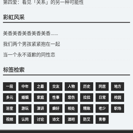
​第四爱：看见「关系」的另一种可能性
彩虹风采
​美香美香美香美香美香……
我们两个男孩紧紧抱在一起
当一个永不道歉的同性恋
标签检索
一段
中年
之最
交友
人物
历史
同居
地方
多元
婚姻
家庭
性事
悲伤
拉拉
日常
校园
浴室
游玩
演讲
癖好
相处
精致
老少
职场
视频
认同
讨论
诗文
酒吧
防艾
青春