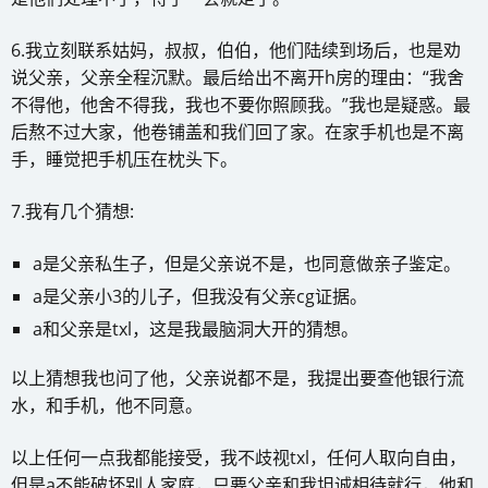
6.我立刻联系姑妈，叔叔，伯伯，他们陆续到场后，也是劝
说父亲，父亲全程沉默。最后给出不离开h房的理由：“我舍
不得他，他舍不得我，我也不要你照顾我。”我也是疑惑。最
后熬不过大家，他卷铺盖和我们回了家。在家手机也是不离
手，睡觉把手机压在枕头下。
7.我有几个猜想:
a是父亲私生子，但是父亲说不是，也同意做亲子鉴定。
a是父亲小3的儿子，但我没有父亲cg证据。
a和父亲是txl，这是我最脑洞大开的猜想。
以上猜想我也问了他，父亲说都不是，我提出要查他银行流
水，和手机，他不同意。
以上任何一点我都能接受，我不歧视txl，任何人取向自由，
但是a不能破坏别人家庭，只要父亲和我坦诚相待就行，他和