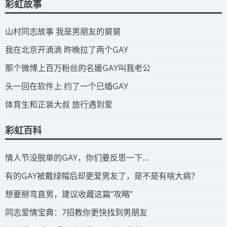
彩虹故事
​山村同志故事 我是男朋友的舅舅
​我在北京开滴滴 昨晚拉了两个GAY
​那个微博上百万粉丝的名媛GAY叫我老公
​头一回在软件上 约了一个已婚GAY
​体育生和正装大叔 旅行遇到爱
彩虹百科
​情人节没脱单的GAY，你们要反思一下…
​有的GAY被戴绿帽后却更爱男友了，是不是有啥大病？
​想要掰弯直男，建议收藏这篇“攻略”
​同志爱情宝典：7招教你更快找到男朋友