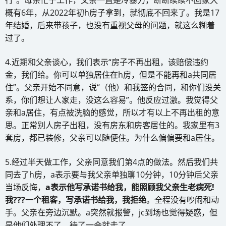
概有6年，从2022年初h房子拿到，就彻底不回来了。我是17
年结婚，后来带孩子，也没有重视父母的问题，就这么糊着
过了。
4.近期和父亲谈心，我们表示“房子不再出租，该赔偿违约
金，我们给。你可以单独居住在h房，但是不能再和a共同居
住”。父亲开始不同意，说“（他）和我签的合同，和你们没关
系，你们想让人家走，没这么容易”。他反应过激。我觉得父
亲和a居住，有点被洗脑的感觉，所以才有以上不再出租的意
思。正常别人房子出租，没有房东和房客居住的。我家里有3
套房，都已装修，父亲可以随便住。为什么偏偏要和a居住。
5.经过半天做工作，父亲同意我们第4点的做法。然后我们共
同去了h房，a表示要与我父亲单独聊10分钟，10分钟后父亲
当场反悔，
a表示他写承诺书给我，能照顾我父亲生老病死!
我???一个租客，写承诺书给我，我拒绝
。全程没有吵闹和动
手。父亲在旁边沉默。a突然就报警，jc到场也觉得疑惑，但
是他们处理不了，待了一会就走了。