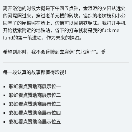
离开浴池的时候大概是下午四五点钟，金澄澄的夕阳从远处
的河堤照过来，穿过老单元楼的砖块，错综的老树枝和小公
园亭子的屋檐照在脸上，仿佛可以闻到铁锈味。我打开手机
开始搜索附近的地铁站，省下的打车钱将是我的fuck me
fund的第一笔进项，作为未来的嫖资。
希望到那时，我不会昏聩到去雇佣“东北痞子”。🌈
每一段认真的故事都值得珍视！
彩虹看点赞助商展示位一
彩虹看点赞助商展示位二
彩虹看点赞助商展示位三
彩虹看点赞助商展示位四
彩虹看点赞助商展示位五