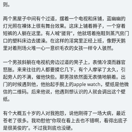
则。
两个黑屋子中间有个过道，摆着一个电视和床铺，蓝幽幽的
灯光照在裸体上很有舞台效果。这床上铺着褥子，一个穿着
短裤的人躺在这里。有人喊“搓背”，他就塔着拖鞋到蒸汽房门
口的塑料床边去搓澡。在这样的淫窝里正经上班，像野天鹅
里对着刑场火堆一心一意织毛衣的女孩一样令人骇然。
一个男孩斜躺在电视机旁边过道的凳子上，表情冷漠而器官
怒胀。来来往往的人都要摸它几下，有个人摩挲了太久，引
起旁人的不满，催他快些。那男孩依然面无表情地躺着。出
门的时候遇到他，他抬起手腕上的apple watch，壁纸是他微
信的二维码。后来他说，他遇到想认识的人就会调出这个壁
纸。
有个大概五十岁的人对我抱怨，说他刚得了一场大病，最近
苍老了很多。我劝慰他“你现在看上去也不错啊，看得出底子
是很英俊的”。不过我到底也没硬。