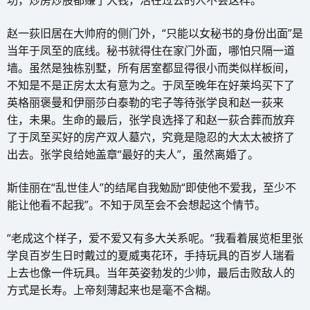
功，炒房炒股都赚了大钱，活在过去的人不会这样。
赵一荻旧居在大帅府的侧门外，“只能以女秘书的身份出面”是
当年于凤至的底线。秘书就得住在家门外面，哪怕只隔一道
墙。虽然是独栋别墅，所有居室都显得很小而类似样板间，
不知是不是正房太太有意为之。于凤至晚年在好莱坞买下了
英格丽褒曼和伊丽莎白泰勒的宅子等待张学良和赵一荻来
住，未果。生命的最后，张学良选择了和赵一荻合葬而放弃
了于凤至买好的房产双人墓穴，究竟是隐忍的大太太被挤了
出去。张学良给她盖章“最好的夫人”，虽然离婚了。
斯佳丽在“乱世佳人”的结尾自我勉励“即使他不爱我，至少不
能让他看不起我”。不知于凤至会不会想起这个情节。
“老成这个样子，爱不爱又有多大关系呢。“我看着展览柜里张
学良百岁生日时戴过的夏威夷花环，手持玩具的百岁人瑞看
上去也像一件玩具。当年英姿勃发的少帅，最后击败敌人的
方式是长寿。上帝刻薄起来也是毫不含糊。