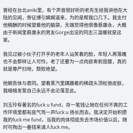
曾经在台北aniki里，有个声音很好听的老先生给我讲他在大
陆的见闻，旁征博引娓娓道来，为的是帮我口几下。我支付
他稿酬的时候望着他的脑袋，无端觉得他很像蔡康永，大概
由于新闻里蔡康永的男友Gorge出没的同志三温暖就是这
家。
我见过被小伙子打开手的老年人讪笑着的脸，年轻人再落魄
也不会那样让人可怜。老了还要为一点肉欲卑躬屈膝，真的
就是尊严扫地，颓败绝望。
他朝吾体与君同。望着蒸汽里蹒跚着的稀疏头顶松弛皮肤，
我暗暗发誓自己永远不会沦落至此。
刘玉玲有著名的fuck u fund，存一笔钱让她在任何不爽的工
作环境里都有底气骂一声fuck u 扬长而去。我决定开始积攒
我的fuck me fund，当我的肉体彻底失去市场价值以后，随
时可掏出一叠钱来请人fuck me。