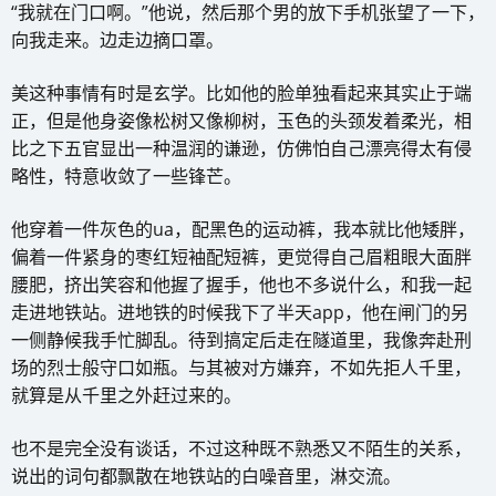
“我就在门口啊。”他说，然后那个男的放下手机张望了一下，
向我走来。边走边摘口罩。
美这种事情有时是玄学。比如他的脸单独看起来其实止于端
正，但是他身姿像松树又像柳树，玉色的头颈发着柔光，相
比之下五官显出一种温润的谦逊，仿佛怕自己漂亮得太有侵
略性，特意收敛了一些锋芒。
他穿着一件灰色的ua，配黑色的运动裤，我本就比他矮胖，
偏着一件紧身的枣红短袖配短裤，更觉得自己眉粗眼大面胖
腰肥，挤出笑容和他握了握手，他也不多说什么，和我一起
走进地铁站。进地铁的时候我下了半天app，他在闸门的另
一侧静候我手忙脚乱。待到搞定后走在隧道里，我像奔赴刑
场的烈士般守口如瓶。与其被对方嫌弃，不如先拒人千里，
就算是从千里之外赶过来的。
也不是完全没有谈话，不过这种既不熟悉又不陌生的关系，
说出的词句都飘散在地铁站的白噪音里，淋交流。