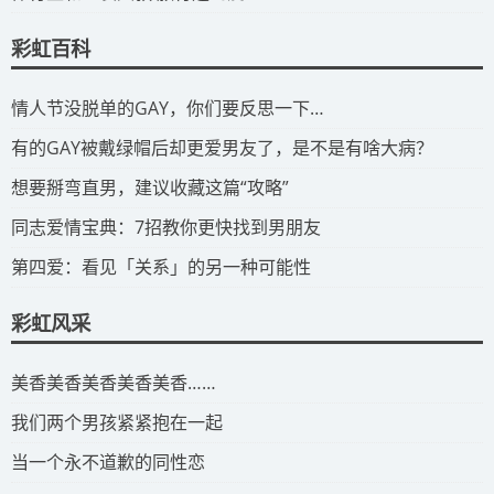
彩虹百科
​情人节没脱单的GAY，你们要反思一下…
​有的GAY被戴绿帽后却更爱男友了，是不是有啥大病？
​想要掰弯直男，建议收藏这篇“攻略”
​同志爱情宝典：7招教你更快找到男朋友
​第四爱：看见「关系」的另一种可能性
彩虹风采
​美香美香美香美香美香……
我们两个男孩紧紧抱在一起
当一个永不道歉的同性恋