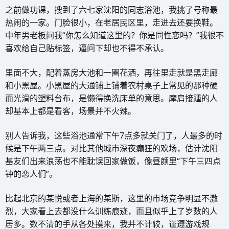
之前做功课，搜到了六七家沈阳的同志浴池，我挑了号称最
热闹的一家。门脸很小，在老居民区里，走进去还要换鞋。
中年男老板问我“你怎么知道这里的？你是同性恋吗？”我很不
喜欢给自己贴标签，逼问下却也不得不承认。
里面不大，配着蒸房大池和一圈花洒，再往里走就是黑走廊
和小黑屋。小黑屋的大通铺上铺着农村桌子上常见的那种硬
而光滑的塑料台布，是懒得换洗床单的意思。摩肩接踵的人
却基本上都是看客，场景并不火辣。
别人告诉我，这些浴池通常下午7点多就关门了，人最多的时
候是下午两三点。对比其他城市深夜癫狂的欢场，估计沈阳
基友们出来浪荡也不能耽误回家做饭，像昼颜里“下午三四点
钟的恋人们”。
比起北京的某悦或者上海的某斯，这里的市场竞争明显不激
烈，大家看上去都没什么训练痕迹，而且似乎上了岁数的人
居多。数不清的手从各处摸来，我并不计较，谨遵游戏规