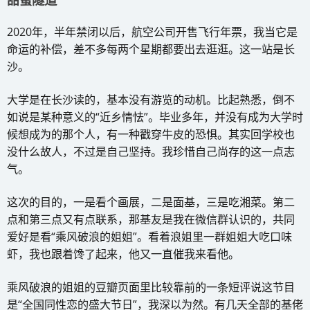
2020年，半年禁闭以后，航空公司开售飞行年票，我当它是
命运的补偿，差不多每两个星期都要出去逛逛。这一站是长
沙。
大学是在长沙读的，基本没有游览的动机。比起熟悉，倒不
如说是某种意义的“近乡情怯”。毕业多年，并没有成为大学时
候想成为的那个人，有一种戳穿牛皮的恐惧。其实回学校也
没什么故人，不过是自己坚持。我珍惜自己尚存的这一点志
气。
这次的目的，一是看个画展，二是面基，三是吃湘菜。第二
点和第三点又有点联系，那基友是我在微信群认识的，共同
爱好是看“乘风破浪的姐姐”。看着浪姐里一群姐姐大吃口味
虾，我也跟着馋了起来，他又一直催我来看他。
乘风破浪的姐姐的豆瓣页面里比较靠前的一条短评说这节目
是“全国同性恋的盛大节日”，我深以为然。有几天全部的基佬