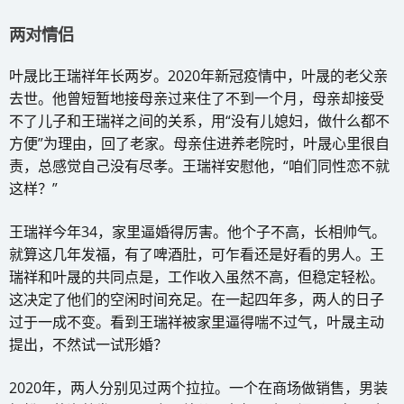
两对情侣
叶晟比王瑞祥年长两岁。2020年新冠疫情中，叶晟的老父亲
去世。他曾短暂地接母亲过来住了不到一个月，母亲却接受
不了儿子和王瑞祥之间的关系，用“没有儿媳妇，做什么都不
方便”为理由，回了老家。母亲住进养老院时，叶晟心里很自
责，总感觉自己没有尽孝。王瑞祥安慰他，“咱们同性恋不就
这样？”
王瑞祥今年34，家里逼婚得厉害。他个子不高，长相帅气。
就算这几年发福，有了啤酒肚，可乍看还是好看的男人。王
瑞祥和叶晟的共同点是，工作收入虽然不高，但稳定轻松。
这决定了他们的空闲时间充足。在一起四年多，两人的日子
过于一成不变。看到王瑞祥被家里逼得喘不过气，叶晟主动
提出，不然试一试形婚？
2020年，两人分别见过两个拉拉。一个在商场做销售，男装