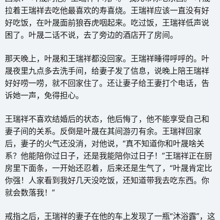
拉着王瑞祥去吃他最喜欢的寿喜烧。王瑞祥应该一直没有好
好吃饭，在叶晟面前狼吞虎咽起来。吃过饭，王瑞祥低声说
困了。叶晟二话不说，去了旁边的酒店开了房间。
那天晚上，叶晟和王瑞祥都没回家。王瑞祥睡得呼呼的。叶
晟夜里九点多去洗手间，给妻子发了信息，说晚上陪王瑞祥
好好唠一唠，就不回家住了。还让妻子给王妻打个电话，告
诉她一声，免得担心。
王瑞祥不喜欢结婚后的状态，他后悔了，他不能享受自己和
妻子间的关系。反倒是叶晟在其间游刃有余。王瑞祥回家
后，妻子的火气还没消，对他说，“真不知道你和叶晟啥关
系？他能陪你过日子，还是我能陪你过日子！”王瑞祥正在厨
房里下面条，一开始还忍着，后来还是生气了，“叶晟肯定比
你强！人家看到我好几天没吃饭，还知道带我去吃东西。你
就会数落我！”
戒指之后，王瑞祥的妻子在他的车上发现了一瓶“沐浴露”，这