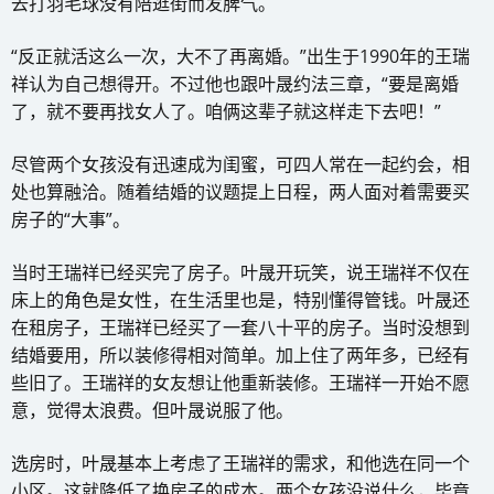
去打羽毛球没有陪逛街而发脾气。
“反正就活这么一次，大不了再离婚。”出生于1990年的王瑞
祥认为自己想得开。不过他也跟叶晟约法三章，“要是离婚
了，就不要再找女人了。咱俩这辈子就这样走下去吧！”
尽管两个女孩没有迅速成为闺蜜，可四人常在一起约会，相
处也算融洽。随着结婚的议题提上日程，两人面对着需要买
房子的“大事”。
当时王瑞祥已经买完了房子。叶晟开玩笑，说王瑞祥不仅在
床上的角色是女性，在生活里也是，特别懂得管钱。叶晟还
在租房子，王瑞祥已经买了一套八十平的房子。当时没想到
结婚要用，所以装修得相对简单。加上住了两年多，已经有
些旧了。王瑞祥的女友想让他重新装修。王瑞祥一开始不愿
意，觉得太浪费。但叶晟说服了他。
选房时，叶晟基本上考虑了王瑞祥的需求，和他选在同一个
小区。这就降低了换房子的成本。两个女孩没说什么，毕竟