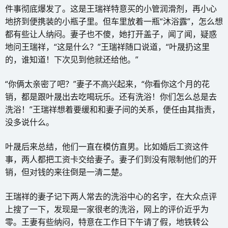
件事彻底爆发了。这是王瑞祥特意买的小管润滑剂，再小心
地挤到便携装的小瓶子里。但车里放着一瓶“沐浴露”，怎么想
都有些让人纳闷。妻子也不傻，她打开盖子，闻了闻，疑惑
地问王瑞祥，“这是什么？”王瑞祥随口说道，“叶晟扔这里
的，谁知道！下次见到他就还给他。”
“你俩太亲密了吧？”妻子不高兴起来，“你看你这个月的花
销，都是跟叶晟出去吃喝玩乐。还有洗浴！你们怎么总是去
洗浴！”王瑞祥想着要缓和和妻子间的关系，便任由其指责，
没多说什么。
叶晟后来总结，他们一直在模仿直男。比如婚后工资这件
事，两人都把工资卡交给妻子。妻子们到没有限制他们的开
销，但对钱的来往倒是一清二楚。
王瑞祥的妻子记下两人常去的洗浴中心的名字，在大众点评
上搜了一下，发现是一家很老的洗浴，网上的评价近乎为
零。王妻有些纳闷，特意在工作日下午请了假，地铁转公