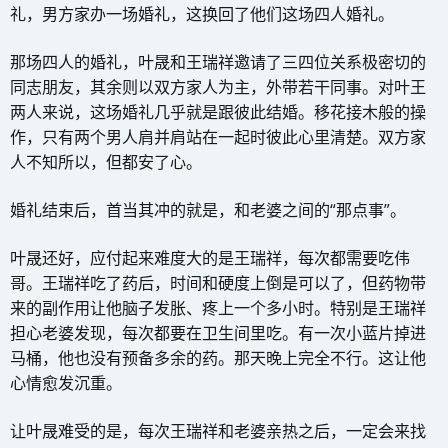
礼，男方家办一场婚礼，这换回了他们这场四人婚礼。
那场四人的婚礼，叶晟和王瑞祥邀请了三四位关系极密切的
同志朋友，其余则以双方家人为主，外带若干同事。对叶王
两人来说，这场婚礼几乎就是跟彼此结婚。移花接木般的操
作，只有两个男人肩并肩站在一起时彼此心里清楚。双方家
人不知所以，但都安了心。
婚礼结束后，首当其冲的就是，和老婆之间的“那点事”。
叶晟还好，应付起来难度大的是王瑞祥，每次都需要吃伟
哥。王瑞祥吃了药后，时间和硬度上倒是可以了，但药物带
来的副作用让他脑子发胀、疼上一个多小时。特别是王瑞祥
担心老婆发现，每次都要在卫生间里吃。有一次小蓝片掉进
马桶，他也没有预备多余的药。那天晚上完全不行。这让他
心情愈发沉重。
让叶晟难受的是，每次王瑞祥和老婆亲热之后，一定会来找