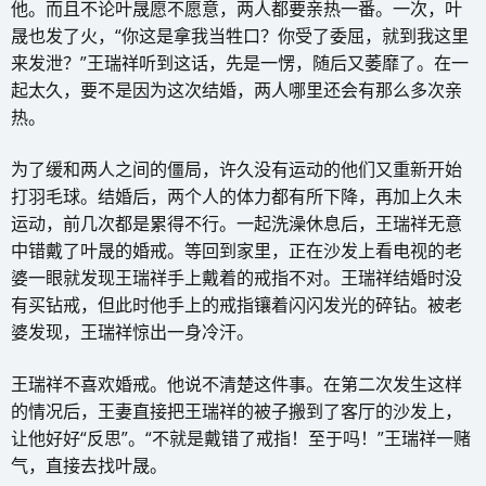
他。而且不论叶晟愿不愿意，两人都要亲热一番。一次，叶
晟也发了火，“你这是拿我当牲口？你受了委屈，就到我这里
来发泄？”王瑞祥听到这话，先是一愣，随后又萎靡了。在一
起太久，要不是因为这次结婚，两人哪里还会有那么多次亲
热。
为了缓和两人之间的僵局，许久没有运动的他们又重新开始
打羽毛球。结婚后，两个人的体力都有所下降，再加上久未
运动，前几次都是累得不行。一起洗澡休息后，王瑞祥无意
中错戴了叶晟的婚戒。等回到家里，正在沙发上看电视的老
婆一眼就发现王瑞祥手上戴着的戒指不对。王瑞祥结婚时没
有买钻戒，但此时他手上的戒指镶着闪闪发光的碎钻。被老
婆发现，王瑞祥惊出一身冷汗。
王瑞祥不喜欢婚戒。他说不清楚这件事。在第二次发生这样
的情况后，王妻直接把王瑞祥的被子搬到了客厅的沙发上，
让他好好“反思”。“不就是戴错了戒指！至于吗！”王瑞祥一赌
气，直接去找叶晟。