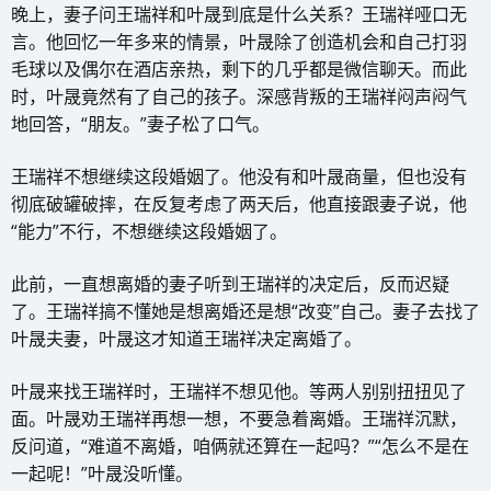
晚上，妻子问王瑞祥和叶晟到底是什么关系？王瑞祥哑口无
言。他回忆一年多来的情景，叶晟除了创造机会和自己打羽
毛球以及偶尔在酒店亲热，剩下的几乎都是微信聊天。而此
时，叶晟竟然有了自己的孩子。深感背叛的王瑞祥闷声闷气
地回答，“朋友。”妻子松了口气。
王瑞祥不想继续这段婚姻了。他没有和叶晟商量，但也没有
彻底破罐破摔，在反复考虑了两天后，他直接跟妻子说，他
“能力”不行，不想继续这段婚姻了。
此前，一直想离婚的妻子听到王瑞祥的决定后，反而迟疑
了。王瑞祥搞不懂她是想离婚还是想“改变”自己。妻子去找了
叶晟夫妻，叶晟这才知道王瑞祥决定离婚了。
叶晟来找王瑞祥时，王瑞祥不想见他。等两人别别扭扭见了
面。叶晟劝王瑞祥再想一想，不要急着离婚。王瑞祥沉默，
反问道，“难道不离婚，咱俩就还算在一起吗？”“怎么不是在
一起呢！”叶晟没听懂。