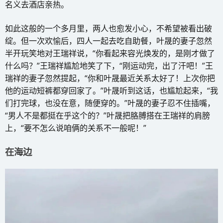
名义去酒店亲热。
如此这般的一个多月里，两人也愈发小心，不希望被看出破
绽。但一次欢愉后，四人一起去吃自助餐，叶晟的妻子忽然
半开玩笑地对王瑞祥说，“你看起来容光焕发的，是刚才做了
什么吗？”王瑞祥尴尬地笑了下，“刚运动完，出了汗吧！”王
瑞祥的妻子忽然提起，“你和叶晟最近关系太好了！上次你把
他的运动短裤都穿回家了。”叶晟听到这话，也尴尬起来，“我
们打完球，也没在意，随便穿的。”叶晟的妻子忍不住插嘴，
“男人不是都挺在乎这个的？”叶晟把胳膊搭在王瑞祥的肩膀
上，“要不怎么说咱俩的关系不一般呢！”
在海边