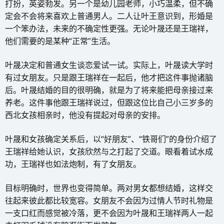
打扮，英姿勃发。另一个是幼儿园老师，小巧温柔，但不确
定会不会将来喜欢上普通男人。二人让叶王意识到，形婚是
一个笨办法，未来的不确定性更强。无论叶晟还是王瑞祥，
他们需要的是某种“正常”生活。
叶晟决定和普通女生谈恋爱试一试。实际上，叶晟读大学时
有过女朋友。只是跟王瑞祥在一起后，他才把这件事抛诸脑
后。叶晟结婚的目的很明确，就是为了将来能把母亲接过来
养老。这件事他跟王瑞祥说过，但跟这位比自己小三岁多的
西北女孩相亲时，他没有提起对母亲的安排。
叶晟和女孩确定关系后，以“好朋友”、“铁哥们”的身份介绍了
王瑞祥给她认识，女孩欣然与之打起了交道。眼看着试水成
功，王瑞祥也如法炮制，有了女朋友。
目标明确时，世界也变得简单。两对男女都想结婚，这样交
往起来彼此都比较宽容。女朋友不会因为过情人节时礼物是
一支口红而感觉被冷落，更不会因为叶晟和王瑞祥两人一起