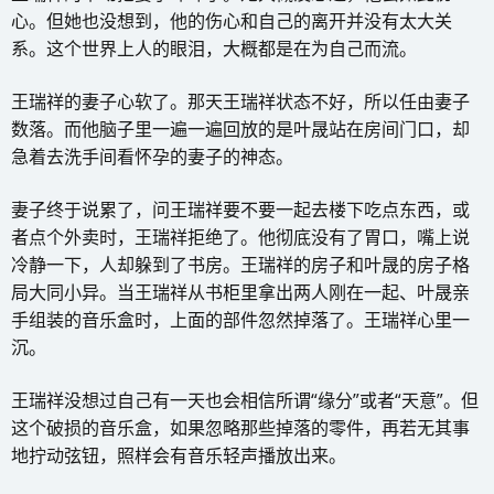
心。但她也没想到，他的伤心和自己的离开并没有太大关
系。这个世界上人的眼泪，大概都是在为自己而流。
王瑞祥的妻子心软了。那天王瑞祥状态不好，所以任由妻子
数落。而他脑子里一遍一遍回放的是叶晟站在房间门口，却
急着去洗手间看怀孕的妻子的神态。
妻子终于说累了，问王瑞祥要不要一起去楼下吃点东西，或
者点个外卖时，王瑞祥拒绝了。他彻底没有了胃口，嘴上说
冷静一下，人却躲到了书房。王瑞祥的房子和叶晟的房子格
局大同小异。当王瑞祥从书柜里拿出两人刚在一起、叶晟亲
手组装的音乐盒时，上面的部件忽然掉落了。王瑞祥心里一
沉。
王瑞祥没想过自己有一天也会相信所谓“缘分”或者“天意”。但
这个破损的音乐盒，如果忽略那些掉落的零件，再若无其事
地拧动弦钮，照样会有音乐轻声播放出来。