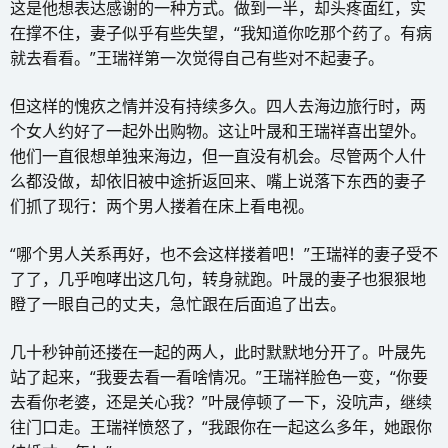
这是他想表达感谢的一种方式。做到一半，却头疼面红，实
在撑不住，妻子似乎有些失望，“我知道你吃那个药了。有病
就去看看。”王瑞祥第一次觉得自己有些对不起妻子。
但这样的愧疚之情并没有持续多久。四人去海边旅行时，两
个女人约好了一起外出购物。这让叶晟和王瑞祥喜出望外。
他们一直很想单独来海边，但一直没有机会。尽管两个人什
么都没做，却依旧被中途折返回来、嘴上说落下东西的妻子
们抓了现行：两个男人搂着在床上看电视。
“哪个男人关系再好，也不会这样搂着吧！”王瑞祥的妻子受不
了了，几乎咆哮出这几句，转身就跑。叶晟的妻子也狠狠地
瞪了一眼自己的丈夫，急忙跟在后面追了出去。
几十秒钟前还搂在一起的两人，此时默默地分开了。叶晟先
站了起来，“我要去看一看啥情况。”王瑞祥脸色一变，“你要
去看你老婆，还是关心我？”叶晟停顿了一下，没吭声，继续
往门口走。王瑞祥愤怒了，“我跟你在一起这么多年，她跟你