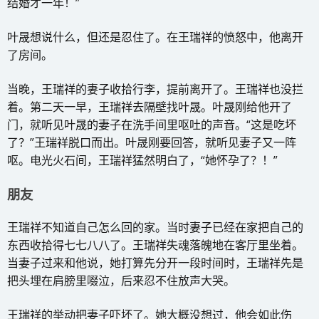
结婚才一年！”
叶晟想说什么，但还是忍住了。在王瑞祥的愤怒中，他离开
了房间。
当晚，王瑞祥的妻子收拾行李，提前离开了。王瑞祥也没拦
着。第二天一早，王瑞祥去隔壁找叶晟。叶晟刚给他开了
门，就听见叶晟的妻子在洗手间里呕吐的声音。“这是吃坏
了？”王瑞祥脱口而出。叶晟刚要回答，就听见妻子又一阵
呕。电光火石间，王瑞祥猛然明白了，“她怀孕了？！”
朋友
王瑞祥不知道自己怎么回的家。当时妻子已经在家把自己的
东西收拾得七七八八了。王瑞祥失魂落魄地在客厅里坐着。
当妻子过来和他说，她打算先分开一段时间时，王瑞祥先是
把头埋在肩膀里啜泣，后来忍不住放声大哭。
王瑞祥的举动把妻子吓坏了。她大概没想过，他会如此伤