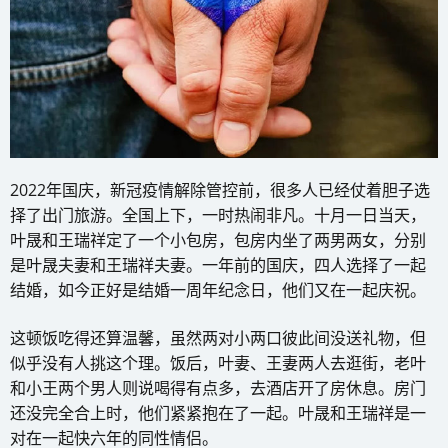
2022年国庆，新冠疫情解除管控前，很多人已经仗着胆子选
择了出门旅游。全国上下，一时热闹非凡。十月一日当天，
叶晟和王瑞祥定了一个小包房，包房内坐了两男两女，分别
是叶晟夫妻和王瑞祥夫妻。一年前的国庆，四人选择了一起
结婚，如今正好是结婚一周年纪念日，他们又在一起庆祝。
这顿饭吃得还算温馨，虽然两对小两口彼此间没送礼物，但
似乎没有人挑这个理。饭后，叶妻、王妻两人去逛街，老叶
和小王两个男人则说喝得有点多，去酒店开了房休息。房门
还没完全合上时，他们紧紧抱在了一起。叶晟和王瑞祥是一
对在一起快六年的同性情侣。