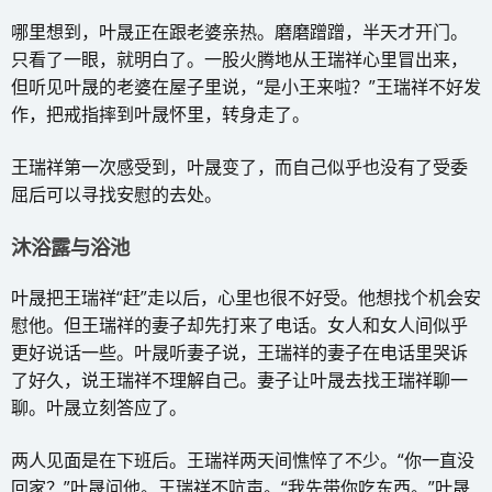
哪里想到，叶晟正在跟老婆亲热。磨磨蹭蹭，半天才开门。
只看了一眼，就明白了。一股火腾地从王瑞祥心里冒出来，
但听见叶晟的老婆在屋子里说，“是小王来啦？”王瑞祥不好发
作，把戒指摔到叶晟怀里，转身走了。
王瑞祥第一次感受到，叶晟变了，而自己似乎也没有了受委
屈后可以寻找安慰的去处。
沐浴露与浴池
叶晟把王瑞祥“赶”走以后，心里也很不好受。他想找个机会安
慰他。但王瑞祥的妻子却先打来了电话。女人和女人间似乎
更好说话一些。叶晟听妻子说，王瑞祥的妻子在电话里哭诉
了好久，说王瑞祥不理解自己。妻子让叶晟去找王瑞祥聊一
聊。叶晟立刻答应了。
两人见面是在下班后。王瑞祥两天间憔悴了不少。“你一直没
回家？”叶晟问他。王瑞祥不吭声。“我先带你吃东西。”叶晟