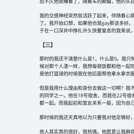
后不久他就睡着了，随着车的颠簸，他的头
我的交感神经突然就活跃了起来，伴随着心
了。我开始幻想，如果他也是gay那该多好
于在一口深井中挣扎许久快要窒息的我来说
【三】
那时的我还不清楚什么是1，什么是0。我只
候对那个人渣一样，我想每顿饭都和他一起
是他打篮球的时候我在他后面帮他拿水拿衣
但是我用什么理由和身份去做这一切啊？我
的同学之一。他在18号宿舍，而我在22号
都一起。而我起初和室友关系一般，因为自
那时候的我还天真地以为只要我对他足够好
他人其实真的很好，很热情。他愿意让我麻