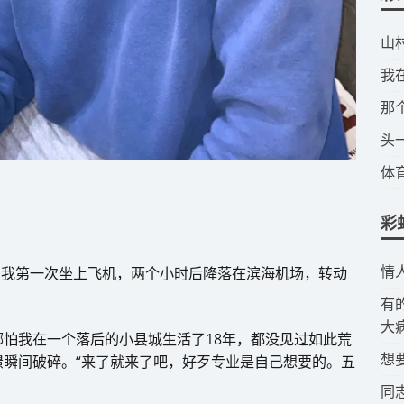
​
​
​
​
​
彩
​
愿，我第一次坐上飞机，两个小时后降落在滨海机场，转动
​
大
怕我在一个落后的小县城生活了18年，都没见过如此荒
​
瞬间破碎。“来了就来了吧，好歹专业是自己想要的。五
​