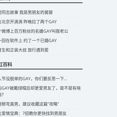
山村同志故事 我是男朋友的舅舅
我在北京开滴滴 昨晚拉了两个GAY
那个微博上百万粉丝的名媛GAY叫我老公
头一回在软件上 约了一个已婚GAY
体育生和正装大叔 旅行遇到爱
虹百科
情人节没脱单的GAY，你们要反思一下…
有的GAY被戴绿帽后却更爱男友了，是不是有啥
病？
想要掰弯直男，建议收藏这篇“攻略”
同志爱情宝典：7招教你更快找到男朋友