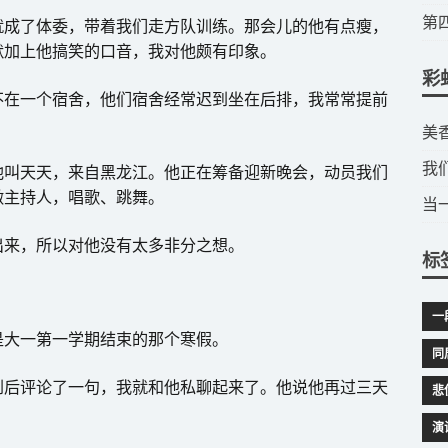
​
就成了体委，带着我们走方队训练。那会儿的他有点瘦，
默加上他搞笑的口音，我对他颇有印象。
彩
不在一个宿舍，他们宿舍经常迟到坐在后排，我常常提前
​
我
他叫天天，来自黑龙江。他正在筹备迎新晚会，动员我们
做主持人，唱歌、跳舞。
当
出来，所以对他没有太多非分之想。
标
一
是大一第一学期结束的那个寒假。
同
到后评论了一句，我就和他私聊起来了。他说他再过三天
悲
演