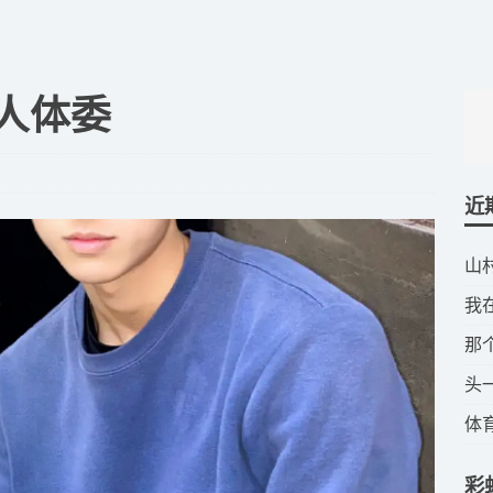
北人体委
近
​
​
​
​
​
彩