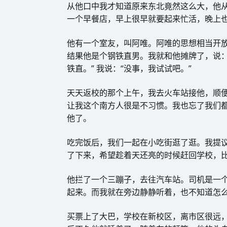
从他口中我才知道原来东北竟然这么大，他
一个早餐店，早上很早就要起来忙活，晚上
他有一个室友，叫阿唯。阿唯的思想相当开放
结果他是个钢铁直男。我就和他摊牌了，说：
铁直。” 我说：“没事，我试试吧。”
天天返校的那个上午，我去火车站接他，顺便
让我这个南方人很是不习惯。我也忘了我们
他了。
吃完饭后，我们一起在小吃街逛了逛。我提
了下来，希望趁着天还亮的时候赶回学校，
他拦了一个三蹦子，去往汽车站。司机是一
起来。而我就在旁边静静听着，也不知道怎
买票上了大巴，学校在新校区，离市区很远