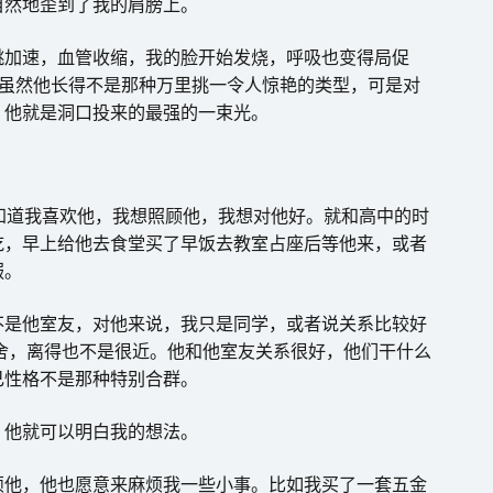
自然地歪到了我的肩膀上。
跳加速，血管收缩，我的脸开始发烧，呼吸也变得局促
。虽然他长得不是那种万里挑一令人惊艳的类型，可是对
，他就是洞口投来的最强的一束光。
知道我喜欢他，我想照顾他，我想对他好。就和高中的时
吃，早上给他去食堂买了早饭去教室占座后等他来，或者
服。
不是他室友，对他来说，我只是同学，或者说关系比较好
宿舍，离得也不是很近。他和他室友关系很好，他们干什么
己性格不是那种特别合群。
，他就可以明白我的想法。
烦他，他也愿意来麻烦我一些小事。比如我买了一套五金