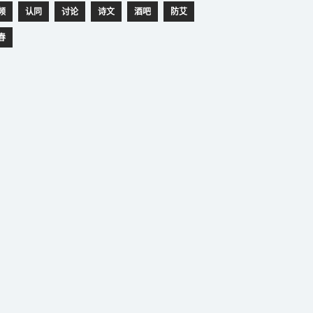
频
认同
讨论
诗文
酒吧
防艾
春