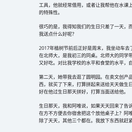
工具，他就经常借用，或者让我帮他在水课
的特殊性。
很巧的是，我得知我们的生日只差了一天，而且
我送点什么好呢？
2017年植树节前后正好是周末，我坐动车
在北师大，是我初三的同桌。北师大的同学带
又好吃。对比我学校的水平和食堂的水平，
第二天，她带我去逛了圆明园。在卖文创产
西，就买了下来，打算拼起来送给天天做生
好在他过生日那天拼好，打算当面送给他。
生日那天，我和阿唯说，如果天天回来了告
在方不方便去你宿舍把这个放他桌子上？阿唯
除了天天，其他三个都在。我放下东西就赶