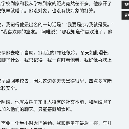
从学校到家和我从学校到家的距离竟然差不多。他家开了
视
也很早就睡了。他没对象，也没有找对象的打算。
青
，我记得他最出名的一句话是：“我要是gay我就是受。”
“我喜欢你的室友。”阿唯说：“那我知道你喜欢谁了，他
请他去吃了自助。2月底的T市还很冷，冬天如此漫长，
都聊了什么，我只记得，我一直盯着他看，我好像喜欢上
议早点回学校去，因为这边冬天天黑得很早，四点多就暗
比较安全。
个阿姨，他就发挥了东北人特有的社交本能，和阿姨聊了
么加入他们的聊天。只能感慨加崇拜。
，需要一个半小时大巴通勤。我和他坐在最后一排，车开