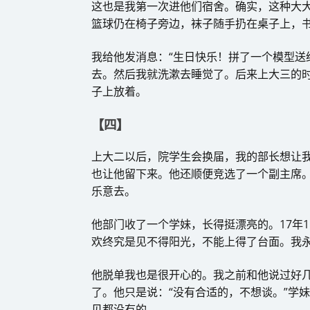
这也是我第一次进他们宿舍。确实，这种大
篮球仍在椅子旁边，袜子随手扔在桌子上，书
我给他发消息：“生日快乐！拼了一个模型送
去。然后我就洗漱去睡觉了。后来上大三的
子上放着。
【四】
上大二以后，院学生会换届，我的部长想让
也让他留下来。他还顺便竞选了一个副主席
乐意去。
他部门收了一个学妹，长得挺漂亮的。17年
欢终究是见不得阳光，不能上得了台面。我
他脱单我也是很开心的。我之前和他说过好
了。他只是说：“没有合适的，不想谈。”学
见都没有的。