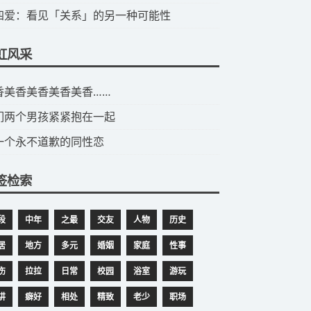
第四爱：看见「关系」的另一种可能性
虹风采
美香美香美香美香美香……
们两个男孩紧紧抱在一起
一个永不道歉的同性恋
签检索
段
中年
之最
交友
人物
历史
居
地方
多元
婚姻
家庭
性事
伤
拉拉
日常
校园
浴室
游玩
讲
癖好
相处
精致
老少
职场