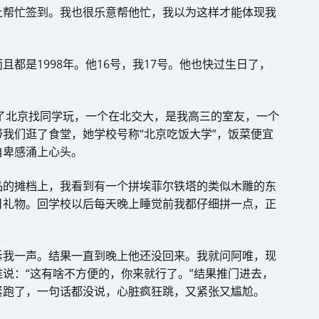
上帮忙签到。我也很乐意帮他忙，我以为这样才能体现我
都是1998年。他16号，我17号。他也快过生日了，
去了北京找同学玩，一个在北交大，是我高三的室友，一个
我们逛了食堂，她学校号称“北京吃饭大学”，饭菜便宜
自卑感涌上心头。
品的摊档上，我看到有一个拼埃菲尔铁塔的类似木雕的东
日礼物。回学校以后每天晚上睡觉前我都仔细拼一点，正
诉我一声。结果一直到晚上他还没回来。我就问阿唯，现
说：“这有啥不方便的，你来就行了。”结果推门进去，
紧跑了，一句话都没说，心脏疯狂跳，又紧张又尴尬。