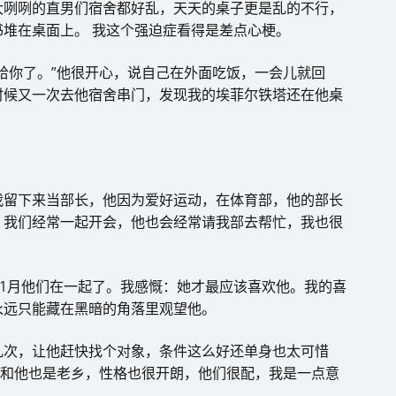
大咧咧的直男们宿舍都好乱，天天的桌子更是乱的不行，
堆在桌面上。 我这个强迫症看得是差点心梗。
给你了。”他很开心，说自己在外面吃饭，一会儿就回
时候又一次去他宿舍串门，发现我的埃菲尔铁塔还在他桌
我留下来当部长，他因为爱好运动，在体育部，他的部长
。我们经常一起开会，他也会经常请我部去帮忙，我也很
11月他们在一起了。我感慨：她才最应该喜欢他。我的喜
永远只能藏在黑暗的角落里观望他。
几次，让他赶快找个对象，条件这么好还单身也太可惜
妹和他也是老乡，性格也很开朗，他们很配，我是一点意