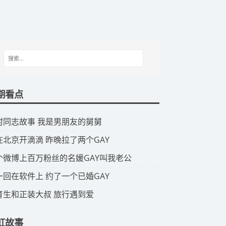
期看点
山村同志故事 我是男朋友的舅舅
我在北京开滴滴 昨晚拉了两个GAY
那个微博上百万粉丝的名媛GAY叫我老公
头一回在软件上 约了一个已婚GAY
体育生和正装大叔 旅行遇到爱
虹故事