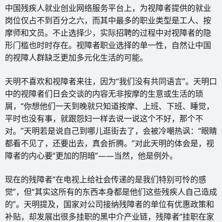
中国残疾人就业创业网络服务平台上，为视障者提供的就业
岗位仅占不到百分之六，而其中最多的职业类型是工人、按
摩师和文员。不止选择少，实际招聘的过程中对视障者的隐
形门槛也时时存在。视障者职业选择的单一性，自然让中国
的视障人群缺乏更加多元化生活的可能。
天明不喜欢和视障者来往，因为“我们没有共同语言”。天明口
中的视障者们日会交谈的内容无非按摩的生意或生活的琐
屑，“你想他们一天到晚就只知道按摩、上班、下班、睡觉，
平时也没有事，就跟怨妇一样去说一说这个不好，那个不
对。”天明若是说自己到哪儿逛街去了，会被冷嘲热讽：“眼睛
都看不见了，还要出去，真会折腾。”对此天明的体会是，视
障者的内心要“更加的阴暗”——当然，他是例外。
现在的残障者“在电视上给社会传递的是我们特别可怜的感
觉”，但“其实这所有的东西本身都是他们这些残疾人自己造成
的”。天明提及，国家对公司接纳残障者的单位有优惠政策和
补贴，却发展出很多挂职的黑中介产业链，残障者“挂职在家