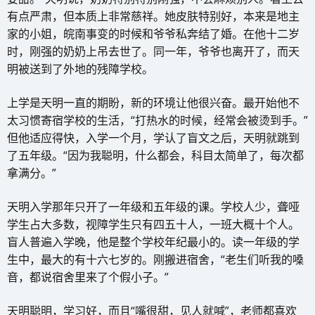
有点严肃，但本质上非常慈祥。她皮肤特别好，本来是地主
家的小姐，皖南事变的时候和爷爷私奔结了婚。在他十二岁
时，刚强的奶奶上吊去世了。同一年，爷爷也离开了，而天
明被送到了外地的残障学校。
上学是天明一直的期盼，新的环境让他很兴奋。最开始他不
太习惯寄宿学校的生活，“打热水的时候，经常会被烫到手。”
但他适应得快，入学一个月，学认了盲文之后，天明就跳到
了五年级。“因为我聪明，什么都会，科目太简单了，每次都
拿满分。”
天明入学那年只开了一年级和五年级的课。学校人少，聋哑
学生占大多数，视障学生只有四五十人，一班大概十个人。
盲人普遍入学晚，他是整个学校年纪最小的。读一年级的学
生中，最大的有十六七岁的。刚搬进宿舍，“老生们听我的嗓
音，都说宿舍里来了个假小子。”
天明聪明，学习好，而且“嘴很甜，见人就喊”，老师都喜欢