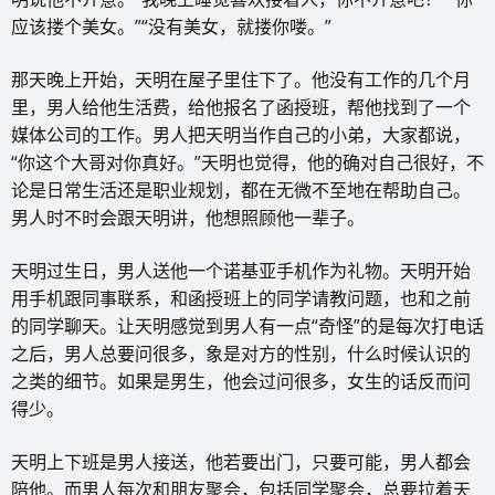
应该搂个美女。”“没有美女，就搂你喽。”
那天晚上开始，天明在屋子里住下了。他没有工作的几个月
里，男人给他生活费，给他报名了函授班，帮他找到了一个
媒体公司的工作。男人把天明当作自己的小弟，大家都说，
“你这个大哥对你真好。”天明也觉得，他的确对自己很好，不
论是日常生活还是职业规划，都在无微不至地在帮助自己。
男人时不时会跟天明讲，他想照顾他一辈子。
天明过生日，男人送他一个诺基亚手机作为礼物。天明开始
用手机跟同事联系，和函授班上的同学请教问题，也和之前
的同学聊天。让天明感觉到男人有一点“奇怪”的是每次打电话
之后，男人总要问很多，象是对方的性别，什么时候认识的
之类的细节。如果是男生，他会过问很多，女生的话反而问
得少。
天明上下班是男人接送，他若要出门，只要可能，男人都会
陪他。而男人每次和朋友聚会，包括同学聚会，总要拉着天