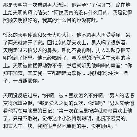
那是天明第一次看到男人流泪：他甚至写了保证书，跪在地
上给天明的母亲磕头：“阿姨我真的没有什么目的，我是觉得
照顾天明挺好的，我真的什么目的也没有哇。”
愤怒的天明使劲和父母大吵大闹。他不愿男人再受委屈，呆
了两天就离开了家。回北京的那天晚上，男人喝了很多酒。
天明走过去拍男人的肩头，叫他不要再喝，男人却起身把天
明抱到了怀里。他已经喝醉了，鼻腔里的酒气盖在天明的脸
上。天明被他搂得动弹不得，然后就听见他幽幽的声音：“你
知不知道，其实我一直都暗暗喜欢你……我想和你生活一辈
子，一直照顾你。”
天明没反应过来，“好啊，被人喜欢怎么不好啊。”男人的话语
变得沉重急促，“那是爱人之间的喜欢，你懂吗？”男人又给他
看他写在电脑里的日记：“第一次在店里按摩就暗暗喜欢上他
了，只是不敢说，觉得这个小孩特别聪明，也挺不容易的。
和盲人在一块，我能很自然地牵他的手，没有顾虑。”