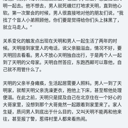
明一起去。他不想去，男人就死缠烂打地求天明，直到他心
软。第一次聚会的时候，男人很直接地对他的朋友们说，“我
找了个盲人小弟照顾他，你们要是觉得给你们头上抹黑了，
就立马走人。”
关系变化的触发点出现在天明和男人一起生活了两年的时
候。天明接到家里人的电话，说父亲脑溢血，情况不好，要
天明回去看看。男人不放心天明独自出行，于是两个人一起
到了天明的父母家。天明自然答应，东跑西颠可以靠他，自
己就不用管什么了。
天明的父亲半身瘫痪，生活起居需要人照料。男人一到了天
明家，就帮天明父亲洗澡更衣，抱他上下床，甚至帮他处理
便溺。在此之前，天明只是提及自己在北京住在一个好心的
大哥家里，没想到那个大哥竟然一起跟着到家里来了。家人
生疑，质问男人到底出于什么目的，又叫天明不能再和他来
往，甚至报了警，惹得村里人都来看热闹。