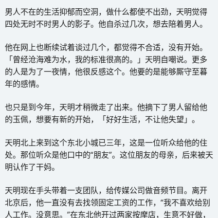
男人不在的生活抑郁而空洞，做什么都使不出劲，天明觉得
四处无时不时男人的影子。他自杀过几次，想去陪着男人。
他在网上也断续试着谈过几个，都觉得不合适，没有开始。
「曾经沧海难为水，我的标准很高的。」天明自嘲说。更多
的人是为了一夜情，他很反感这个。他要的是能够厮守至暮
年的感情。
也只是到今年，天明才稍微走了出来。他摘下了男人留给他
的玉佩，想要有新的开始，「好好生活，不让他失望」。
天明北上来到这个东北小城已三年，这是一位听众给他的住
处。那位听众是他口中的“朋友”。这位朋友的母亲，后来被天
明认作了干妈。
天明现在手头带着一支团队，给传媒公司做音频节目。离开
北京后，他一直没有去找领固定工资的工作，“我不喜欢给别
人工作。没意思。”在东北他开过两家按摩店，生意不好做，