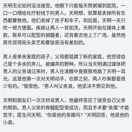
天明无论如何没法接受。他眼下只能每天熬粥端到医院，一
口一口喂给化疗射线下的男人。天明想，就算是卖掉所有东
西都要救他。他们卖掉了房子和车子，到后面，天明一天只
吃一顿方便面。疾病让两人一贫如洗，天明开始在媒体上筹
款，联系可以配型的捐髓者，还背着吉他上了广场，虽然他
原先觉得街头卖艺和要饭是没有差别的。
男人是单亲家庭的孩子，父母都组建了新的家庭，他觉得自
己是个多余的弃儿、被嫌弃的野种。所以当天明通过媒体把
男人的父亲请过来时，男人在清醒中竟狠狠地扇了天明一耳
光。这是他第一次对天明动手，在那之前，两人吵架都是很
少有的。“我恨他。”男人叫父亲滚，他坚决不想见到他。
天明和朋友们一次次劝说男人，他最终答应了接受自己父亲
的帮助。男人父亲的骨髓配型很成功，而且手术要“亲属“才能
签字；医生问天明，“你是他的亲属吗？”天明回答，他是他的
小弟。