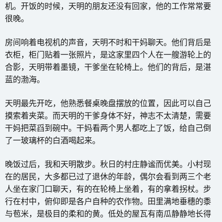
机。开饭的时候，天明的朋友还没有回家，他的工作常常要
很晚。
房间响着电视机的声音，天明不时和干妈聊天。他们背后是
衣柜，柜门贴着一张照片，是这家里四个人在一艘游轮上的
合影，天明带着墨镜，干爹坐在轮椅上。他们的背后，是湛
蓝的渤海。
天明最先开吃，他熟悉餐桌晚盘摆放的位置，因此可以自己
摸索着夹菜。而天明的干爹身体不好，神志不太清楚，需要
干妈把菜舀到碗中。干妈看两个男人都吃上了饭，给自己倒
了一玻璃杯的白酒喝起来。
晚饭过后，我和天明散步。秋日的村庄静谧而优美。小村现
在的居民，大多都已过了退休的年龄，偶尔会看到两三个老
人坐在家门口聊天，有的在轮椅上坐着，有的拿着拐杖。步
行在村中，俯仰即是各户自种的农作物。田里满地垂穗的黍
与苞米，是极目的柔和的黄。低处的屋瓦有南瓜静静地长得