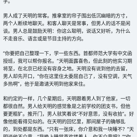
学。
男人成了天明的常客。推拿室的帘子围出低沉幽暗的方寸，
两个人断续地聊天。和客人聊天是常事，但男人的话不是闲
谈。男人总是鼓励天明：你这么聪明，说话又好听，为什么
不走音乐、语言或是节目主持的方向。
“你要把自己整理一下，学一些东西。首都师范大学有中文函
授班，我可以帮你报名。”天明面露喜色，但此刻的他实习期
将至，在北京已经没有容身之地。天明没有说到他的去留，
男人却先开口，“你在这里住太委屈自己了，没有空调，天气
多热啊”，他于是邀请天明到他家来住。
和约定的一样，几个星期后，天明跟着男人到了他家，一切
都很自然。男人给天明的感觉象是之前学校的团支书，但他
要更粗犷。推开门，男人就笑着说“不好意思，没有收拾”。好
像他能看得见似的。在天明的回忆里，那间屋子的确够乱
的，到处都是东西。“只有一张床，你介意和我一块睡不？”天
明说他不介意。“我晚上睡觉喜欢搂着人，你不介意吧？”“你