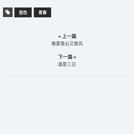
悲伤
青春
« 上一篇
​像雾像云又像风
下一篇 »
​盛夏三日