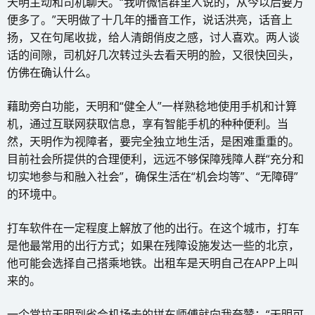
天明主动和司机聊天。“我听微信群里人说的，从今以后要方
便多了。”天明做了十几年的播音工作，说话洪亮，话音上
扬，又在句尾收拢，给人清朗俏皮之感，讨人喜欢。两人谈
话的间隙，司机好几次转过头去看天明的脸，又很快回头，
仿佛在确认什么。
藉助旁白功能，天明和“健全人”一样熟稔地使用手机和计算
机，通过互联网获取信息，享有智能手机的种种便利。当
然，天明作为视障者，要完全独立地生活，是困难重重的。
目前社会所提供的合理便利，远远不够保障残障人群“充分和
切实地参与和融入社会”，确保生活在“机会均等”、“无障碍”
的环境中。
打车软件在一定程度上解放了他的出行。在这个城市，打车
是他最常用的出行方式；如果在残障设施发达一些的北京，
他可能会选择自己搭乘地铁。出租车是天明自己在APP上叫
来的。
一个常拉天明到省会机场去的拼车师傅就向我夸赞：“天明可