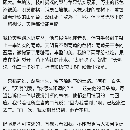
硕大。鱼塘边，枝叶摇摇的梨与苹果结实累累。野生的花色
泽很美，明黄艷橘，铺展在墻根。大棵大棵的枣树下，篱笆
攀着玲珑的山葡萄，深红枣子散落了一地。但季节流转下的
一切视觉，天明都没能目睹。
我拉天明踏入野草丛，他习惯性地仰着头，伸直手够到了架
上一串饱实的葡萄。天明看不到葡萄的色相：葡萄是干净的
蓝黑，微微蒙了层糖霜，丰盈的美。我摘了两颗给他吃。果
皮在指间裂开，淌下紫红的汁水。“太好吃了。好甜！”天明
说。他三十多岁了，神情和语气很多时候像个孩童。
一只猫跑过，然后消失，留下晚照下的土路。“有猫！白色
的。”天明问我，“你怎么知道的？”——这是他的口头禅。每
当告诉他一件以视觉判断的事情，他都会用惊讶的口气回
应。我带着理所应当的口气说：“因为我看到了啊，已经跑过
去了。”再一次，我立刻意识到：他看不见。
经验是不可描述的：有视力者如我，不能想象盲人如何搭建