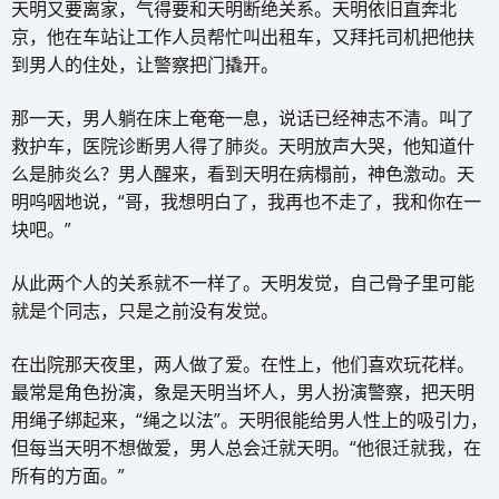
天明又要离家，气得要和天明断绝关系。天明依旧直奔北
京，他在车站让工作人员帮忙叫出租车，又拜托司机把他扶
到男人的住处，让警察把门撬开。
那一天，男人躺在床上奄奄一息，说话已经神志不清。叫了
救护车，医院诊断男人得了肺炎。天明放声大哭，他知道什
么是肺炎么？男人醒来，看到天明在病榻前，神色激动。天
明呜咽地说，“哥，我想明白了，我再也不走了，我和你在一
块吧。”
从此两个人的关系就不一样了。天明发觉，自己骨子里可能
就是个同志，只是之前没有发觉。
在出院那天夜里，两人做了爱。在性上，他们喜欢玩花样。
最常是角色扮演，象是天明当坏人，男人扮演警察，把天明
用绳子绑起来，“绳之以法”。天明很能给男人性上的吸引力，
但每当天明不想做爱，男人总会迁就天明。“他很迁就我，在
所有的方面。”