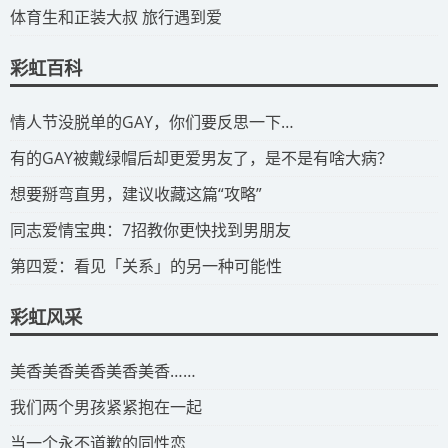
​体育生和正装大叔 旅行遇到爱
彩虹百科
​情人节没脱单的GAY，你们要反思一下…
​有的GAY被戴绿帽后却更爱男友了，是不是有啥大病？
​想要掰弯直男，建议收藏这篇“攻略”
​同志爱情宝典：7招教你更快找到男朋友
​第四爱：看见「关系」的另一种可能性
彩虹风采
​美香美香美香美香美香……
我们两个男孩紧紧抱在一起
当一个永不道歉的同性恋