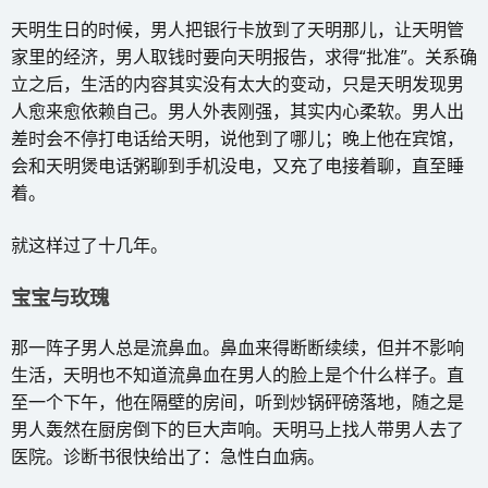
天明生日的时候，男人把银行卡放到了天明那儿，让天明管
家里的经济，男人取钱时要向天明报告，求得“批准”。关系确
立之后，生活的内容其实没有太大的变动，只是天明发现男
人愈来愈依赖自己。男人外表刚强，其实内心柔软。男人出
差时会不停打电话给天明，说他到了哪儿；晚上他在宾馆，
会和天明煲电话粥聊到手机没电，又充了电接着聊，直至睡
着。
就这样过了十几年。
宝宝与玫瑰
那一阵子男人总是流鼻血。鼻血来得断断续续，但并不影响
生活，天明也不知道流鼻血在男人的脸上是个什么样子。直
至一个下午，他在隔壁的房间，听到炒锅砰磅落地，随之是
男人轰然在厨房倒下的巨大声响。天明马上找人带男人去了
医院。诊断书很快给出了：急性白血病。