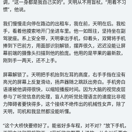
调，“这一身都是我自己买的”。天明从不用盲杖。“用着不习
惯”，他说。
我们慢慢走向停在路边的出租车，我在前，天明在后。我松
手，看着他摸索地开门坐进车里。他一如既往，坚持坐在副
驾驶座。系上安全带，天明拿出手机，仰着头，双臂将手机
捧到下巴前方，用面部识别解锁，摆弄很久，迟迟没能让屏
幕前端的摄像头扫描到他的脸庞。他用的是苹果的最新款，
刚到手一两天，还不上手。
屏幕解锁了。天明把手机抬到左耳的高度，右手手指在没有
亮光的屏幕上反复滑动，扬声器随之跳跃出旁白。手机旁白
语速被他调得很快，以缩短播报时间。因为大脑的视觉皮层
参与了听觉信息的处理，盲人的听觉处理语言的速度比非视
力障碍者要快得多，这个接续不绝传出的机械性女声，除了
天明，司机和我显然都没能听懂。
“这个大桥快要修好了。能省好多车程，对不对？”放下手机，