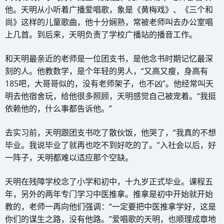
他。天明从小听着广播爱唱歌，象是《黄梅戏》、《三个和
尚》这样的儿童歌曲，他十分娴熟，常被老师叫去办公室唱
上几首。到后来，天明负责了学校广播站的播音工作。
和天明最亲近的老师是一位团支书，是他念书时期记忆最深
刻的人。他教数学，是个年轻的男人，“又高又瘦，身高有
185吧，大哥哥似的，没有老师架子，也不凶”。他经常叫天
明去他宿舍玩，给他很多照顾，天明感觉自己被宠着。“我挺
依赖他的，什么事都告诉他。”
去实习前，天明跟团支书吃了散伙饭，他哭了，“我真的不想
毕业。我说毕业了就再也吃不到好吃的了。”入社会以后，好
一阵子，天明都难以适应那个空缺。
天明在残障学校念了小学和初中，十九岁正式毕业。课程五
年，另外的两年专门学习中医推拿。推拿是初中开始就开始
教的，老师一再向他们强调：“一定要把中医推拿学好，这是
你们的谋生之路，没有他路。”爱唱歌的天明，也顺理成章地