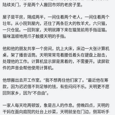
陆续关门，于是两个人搬回市郊的老房子里。
屋子是平房，隔成两半，一间住着两个老人，一间住着两个
壮年。从小院到屋内，还住了两条巨大的牧羊犬，六只猫，
一只仓鼠。一回到家，天明就蹲下来在猫笼前用手指逗猫。
猫咪温顺地用爪子触摸天明的手指。
他和他的朋友共享一个房间，炕上大床，床边一大张计算机
桌，架了播音话筒。天明常常弯着腰低着头在键盘上敲击，
处理他的工作。计算机显示屏是黑着的，不需要开。读屏软
件的声音会帮他使用计算机。
他想搬出去开工作室。“我不想再住他们家了。”最近他在筹
款，因为迟迟借不到足够的钱，有些闷闷不乐。天明更不愿
回到家乡，因为“不自由”。
一家人每天吃两顿饭，象是古人的作息。傍晚四点，天明的
干妈在面向庭院的灶台上炒菜，天明就坐在门边，侧耳听手