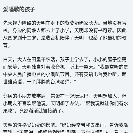
爱唱歌的孩子
先天视力障碍的天明在乡下的爷爷奶奶家长大。当地没有盲
校，身边的同龄人都去上了小学，天明却没有书可读。因此
从四岁到十二岁，是收音机陪伴了天明，也给了他最初的教
育。
白天，大人在田里干农活，孩子上学去了，小小的屋子空荡
而安静，天明独自对着收音机，听上一整天。“我最常听的是
中央人民广播电台的小喇叭节目。还有英语电台我也听，赖
世雄英语，一个胖胖的台湾老师。”
邻居的小朋友放学后，常聚在一起玩泥巴，天明想加入，但
小朋友不喜欢跟他玩。天明想了办法，“跟我玩就让你们有水
果吃”，竟然渐渐就被接纳了。
天明的性格受奶奶的影响。“奶奶经常带我去串门，告诉我嘴
要甜。”天明说，奶奶特别特别刚强，不会麻烦别人。看上去