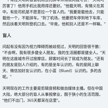
厉害了！他用手机比我用得还要好。”他载天明，有情义在其
中。有些司机是不愿意拉一个盲人的。“我要是载他去，只能
载他一个，不能拼车。”到了机场，他要把车停到地下车库，
然后扶着天明到登机口去。“毕竟，他和别人还是不一样嘛。”
盲人
问起有没有因为视力障碍而被歧视过，天明的回答很干脆：
“不会啊，我有很多健全人朋友。我的生活圈都是健全人。”天
明在这座城市开过按摩店，顾客时间长了就成为朋友。“还有
的朋友是别人介绍的，有的是坐车认识的，有的是网上聊
天、微信加好友认识的，在小蓝（Blued）认识的。多的去
呢。”
天明现在的工作主要是剪辑音频和做自媒体主播。但在中国
大陆，绝大部分的盲人从事按摩业，囿于狭小的生活范围，
“他们不出门，365天都呆在店里”。