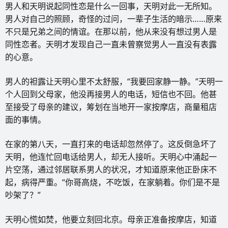
男人和天明说起同性恋是什么一回事，天明对此一无所知。
男人对自己的照顾，奇怪的过问，一辈子生活的暗示……原来
不只是兄弟之间的情谊。在那以前，他从来没有想过男人是
同性恋者。天明才发现自己一直未曾察觉男人一直没有表露
的心意。
男人的袒露让天明心里不太舒服，“我要回家静一静。”天明一
个人回到父母家，他没再接男人的电话，短信也不回。他甚
至接受了母亲的建议，筹划在当地开一家按摩店，商量租店
面的事情。
在家的第八天，一直打来的电话却忽然停了。这反倒急坏了
天明，他连忙回电话给男人，却无人接听。天明心中涌起一
片空荡，通过邻居联系男人的状况，才知道原来他正卧床不
起，病得严重。“你哥高烧，不吃饭，在家躺着。你们是不是
吵架了？”
天明心慌如焚，他要立刻回北京。母亲正准备按摩店，知道