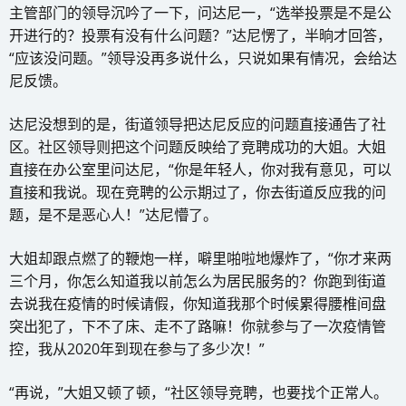
主管部门的领导沉吟了一下，问达尼一，“选举投票是不是公
开进行的？投票有没有什么问题？”达尼愣了，半晌才回答，
“应该没问题。”领导没再多说什么，只说如果有情况，会给达
尼反馈。
达尼没想到的是，街道领导把达尼反应的问题直接通告了社
区。社区领导则把这个问题反映给了竞聘成功的大姐。大姐
直接在办公室里问达尼，“你是年轻人，你对我有意见，可以
直接和我说。现在竞聘的公示期过了，你去街道反应我的问
题，是不是恶心人！”达尼懵了。
大姐却跟点燃了的鞭炮一样，噼里啪啦地爆炸了，“你才来两
三个月，你怎么知道我以前怎么为居民服务的？你跑到街道
去说我在疫情的时候请假，你知道我那个时候累得腰椎间盘
突出犯了，下不了床、走不了路嘛！你就参与了一次疫情管
控，我从2020年到现在参与了多少次！”
“再说，”大姐又顿了顿，“社区领导竞聘，也要找个正常人。