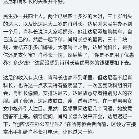
达尼和肖科长的关系并不好。
民生办一共四个人。两个已经四十多岁的大姐，三十岁出头
的达尼，以及比达尼大三岁的肖科长。达尼刚来民生办不到
一个月，肖科长说请大家喝奶茶。他让达尼添加购物车，自
己选自己的，然后一起下单。肖科长点的最贵，三十二块
钱，金桔养乐多加椰果。大家喝上之后，达尼问科长，是微
信还是支付宝？肖科长一愣，然后笑了，“你是不是用了优惠
券？多少钱？”达尼没想到肖科长连优惠券的钱都要扣下去。
达尼的收入有点低，肖科长也高不到哪里。但达尼看不起肖
科长，也许这一点表现得有些明显了。一次区民政科组织开
会，肖科长偷懒，安排达尼去。达尼故意穿着特别男人的衣
服。到了会场，达尼皮肤白、瘦，透着帅气，在一群男男女
女中格外引人注目。果然，区领导问达尼几个问题，她故意
回答不上来。领导便问，肖科长怎么没来开会，达尼迟疑一
下，“他应该在办公室里吧？”在所有参会者面前，区领导直接
拿出手机给肖科长打电话，让他过来一趟。