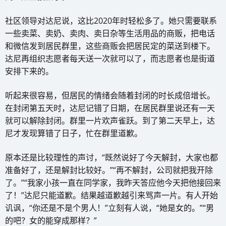
社区领导对达尼说，这比2020年时轻松多了。她只需要联系
一些卖菜、卖奶、卖肉、卖日杂等生活用品的商贩，把电话
和微信发到居民群里，这些商贩会把居民定的菜送到楼下。
达尼再组织志愿者每天送一次就可以了，而志愿者也是街道
安排下来的。
听起来很容易，但居民的情绪会随着封闭的时长成倍增长。
在封闭第五天时，达尼记错了日期，在居民群里说还有一天
就可以解除封闭。群里一片欢声雀跃。到了第二天早上，达
尼才发现算错了日子，忙在群里道歉。
原本还是比较理性的声讨，“既然说好了今天解封，大家也都
准备好了，还是解封比较好。”“再不解封，公司就把我开除
了。”“我家小孩一直在同学家，我昨天答应他今天把他接回来
了！”达尼只能道歉。结果越道歉越引来骂声一片。有人开始
讥讽，“你还是不是个男人！”立刻有人说，“她是女的。”“男
的吧？女的能穿成那样？”