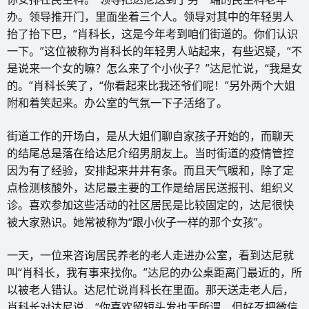
办。领导推开门，里面坐着三个人。领导对其中的年轻男人
抬了抬下巴，“肖科长，这是今年考到咱们街道的。你们认识
一下。”这位被称为肖科长的年轻男人站起来，有些迟疑，“不
是说来一个女的嘛？怎么来了个小伙子？”达尼忙说，“我是女
的。”肖科长笑了，“你看起来比我还爷们呢！”另外两个大姐
附和着笑起来。办公室的气氛一下子活络了。
街道工作的开场白，是从大姐们聊自家孩子开始的，而聊天
的结尾总是落在给达尼介绍男朋友上。当时街道的疫情管控
因为有了经验，安排起来井井有条。而且天气暖和，除了定
点检测核酸外，达尼最主要的工作是给居民送报刊、组织义
诊。喜欢参加这些活动的社区居民是比较固定的，达尼很快
被大家熟识。她常被称为“跟小伙子一样的那个女孩”。
一天，一位来咨询居民养老的老人走进办公室，看到达尼就
叫“肖科长，我有事来找你。”达尼的办公桌距离门最近的，所
以被老人错认。达尼忙说肖科长在里面。那天送走老人后，
肖科长对达尼说，“你喜欢留短头发也无所谓，但好歹把微信