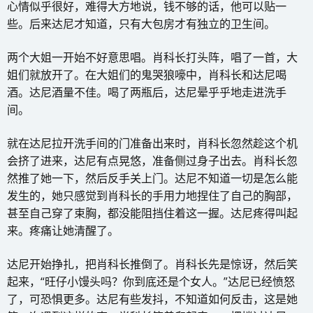
心情似乎很好，难得大方地说，钱不够的话，他可以贴一
些。后来达尼才知道，只有大包房才有独立的卫生间。
两个大姐一开始不好意思唱。肖科长打头阵，唱了一首，大
姐们就放开了。在大姐们的鬼哭狼嚎中，肖科长和达尼喝
酒。达尼酒量不佳。喝了两瓶后，达尼晕乎乎地走进洗手
间。
就在达尼拉开洗手间的门准备出来时，肖科长忽然趁这个机
会挤了进来，达尼有点晃悠，准备侧过身子出去。肖科长忽
然推了她一下，然后反手关上门。达尼不知道一切是怎么能
发生的，她只感觉到肖科长的手用力地捏住了自己的胸部，
甚至自己穿了束胸，都没能阻挡住着这一握。达尼疼得叫起
来。疼痛让她清醒了。
​达尼开始挣扎，把肖科长推倒了。肖科长先是惊讶，然后笑
起来，“旺仔小馒头吗？你到底还是个女人。”达尼已经愤怒
了，可恐惧更多。达尼有些发抖，不知道如何反击，这是她