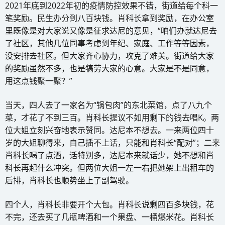
2021年底到2022年初的疫情防控效果不错，街道给每个科一
笔奖励。民生办分到八百块钱。肖科长拿到奖励，在办公室
里既像是对大家说又像是征求达尼的意见，“咱们办就达尼去
了社区，其他几位同事考虑到年纪、家庭、工作等等因素，
没安排去社区。但大家齐心协力，攻克了难关。街道给大家
的奖励虽然不多，也是犒劳大家的心意。大家是不是同意，
用这点钱聚一聚？”
当天，四人去了一家名为“锅包肉”的东北菜馆，点了八九个
菜，才花了不到三百。肖科长提议不如用剩下的钱去唱K。两
位大姐立刻兴奋地表示赞同。达尼本不想去。一来两位四十
岁的大姐聊得来，自己插不上话，只能和肖科长“配对”；二来
肖科长喝了点酒，话特别多，达尼本来就话少，她不想和肖
科长再起什么冲突。但两位大姐一左一右把她架上出租车的
后排，肖科长也顺势坐上了副驾驶。
四个人，肖科长非要开个大包。肖科长说剩四百多块钱，花
不完，还去买了几瓶啤酒和一个果盘、一桶爆米花。肖科长