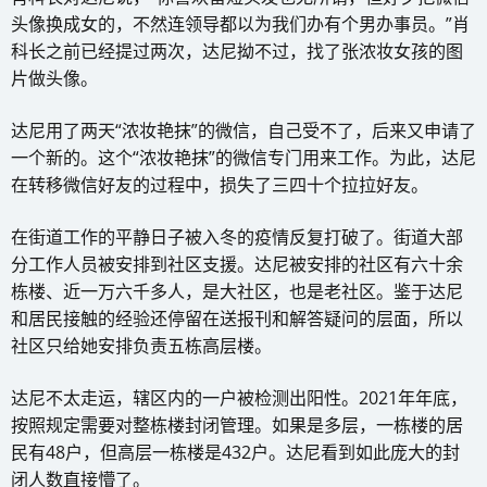
头像换成女的，不然连领导都以为我们办有个男办事员。”肖
科长之前已经提过两次，达尼拗不过，找了张浓妆女孩的图
片做头像。
达尼用了两天“浓妆艳抹”的微信，自己受不了，后来又申请了
一个新的。这个“浓妆艳抹”的微信专门用来工作。为此，达尼
在转移微信好友的过程中，损失了三四十个拉拉好友。
在街道工作的平静日子被入冬的疫情反复打破了。街道大部
分工作人员被安排到社区支援。达尼被安排的社区有六十余
栋楼、近一万六千多人，是大社区，也是老社区。鉴于达尼
和居民接触的经验还停留在送报刊和解答疑问的层面，所以
社区只给她安排负责五栋高层楼。
达尼不太走运，辖区内的一户被检测出阳性。2021年年底，
按照规定需要对整栋楼封闭管理。如果是多层，一栋楼的居
民有48户，但高层一栋楼是432户。达尼看到如此庞大的封
闭人数直接懵了。