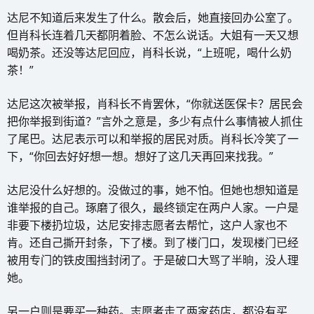
达尼不知道后来发生了什么。散会后，她直接回办公室了。
但肖科长连着几天都阴着脸、不怎么说话。大姐有一天又想
喝奶茶。还没等达尼回应，肖科长说，“上班呢，喝什么奶
茶！”
达尼这次被举报，肖科长不肯罢休，“你就送医保卡？居民会
把你举报到街道？”言外之意是，多少有点什么事情被人抓住
了尾巴。达尼表示可以和举报的居民对质。肖科长冷笑了一
下，“你回去好好想一想。想好了这几天再回来找我。”
达尼没什么好想的。没做过的事，她不怕。但她也想知道是
谁举报的自己。琢磨了很久，最终锁定在两户人家。一户是
非要下楼扔垃圾，达尼安排志愿者去帮忙，这户人家也不
肯。还自己撕开封条，下了楼。到了楼门口，发现楼门已经
被用专门的铁皮围挡封闭了。于是破口大骂了半晌，没人理
她。
另一户则是要买一种药。志愿者走了两家药店，都没有买