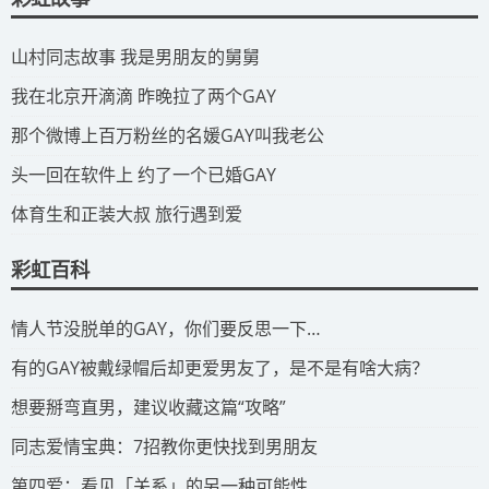
​山村同志故事 我是男朋友的舅舅
​我在北京开滴滴 昨晚拉了两个GAY
​那个微博上百万粉丝的名媛GAY叫我老公
​头一回在软件上 约了一个已婚GAY
​体育生和正装大叔 旅行遇到爱
彩虹百科
​情人节没脱单的GAY，你们要反思一下…
​有的GAY被戴绿帽后却更爱男友了，是不是有啥大病？
​想要掰弯直男，建议收藏这篇“攻略”
​同志爱情宝典：7招教你更快找到男朋友
​第四爱：看见「关系」的另一种可能性