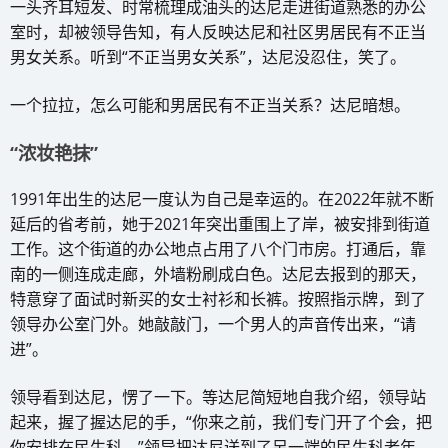
一头齐耳短发、时常梳理成油头的达尼走进街道熟悉的办公
室时，却被领导告知，有人反映达尼和社区男居民有不正当
男女关系。听到“不正当男女关系”，达尼没忍住，笑了。
一个拉拉，怎么可能和男居民有不正当关系？达尼暗想。
“浓妆艳抹”
1991年出生的达尼一度认为自己是幸运的。在2022年就不断
延后的省考前，她于2021年突出重围上了岸，被安排到街道
工作。这个街道的办公地点占用了八个门市房。打通后，靠
南的一侧连成走廊，外墙粉刷成白色。达尼去报到的那天，
特意穿了面试时新买的女士衬衫和长裤。按照指示牌，到了
领导办公室门外。她敲敲门，一个男人的声音传出来，“请
进”。
领导看到达尼，愣了一下。等达尼简短地自我介绍，领导站
起来，握了握达尼的手，“你来之前，我们专门开了个会，把
你安排在民生科。”领导把达尼送到了另一端的民生科老年