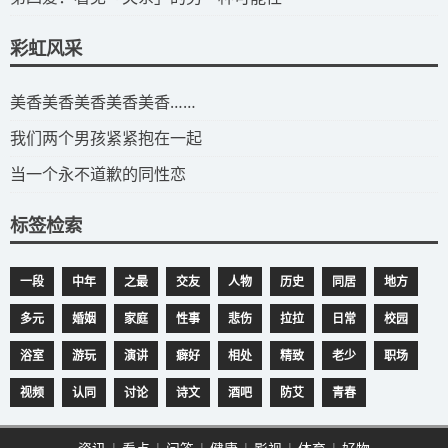
彩虹风采
​美香美香美香美香美香……
我们两个男孩紧紧抱在一起
当一个永不道歉的同性恋
标签检索
一段
中年
之最
交友
人物
历史
同居
地方
多元
婚姻
家庭
性事
悲伤
拉拉
日常
校园
浴室
游玩
演讲
癖好
相处
精致
老少
职场
视频
认同
讨论
诗文
酒吧
防艾
青春