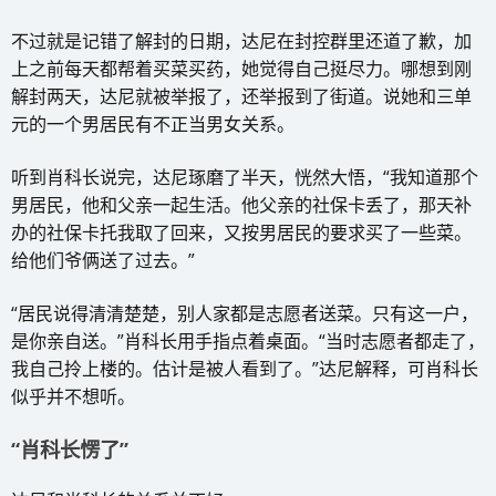
不过就是记错了解封的日期，达尼在封控群里还道了歉，加
上之前每天都帮着买菜买药，她觉得自己挺尽力。哪想到刚
解封两天，达尼就被举报了，还举报到了街道。说她和三单
元的一个男居民有不正当男女关系。
听到肖科长说完，达尼琢磨了半天，恍然大悟，“我知道那个
男居民，他和父亲一起生活。他父亲的社保卡丢了，那天补
办的社保卡托我取了回来，又按男居民的要求买了一些菜。
给他们爷俩送了过去。”
“居民说得清清楚楚，别人家都是志愿者送菜。只有这一户，
是你亲自送。”肖科长用手指点着桌面。“当时志愿者都走了，
我自己拎上楼的。估计是被人看到了。”达尼解释，可肖科长
似乎并不想听。
“肖科长愣了”