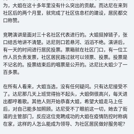
为，大姐在这十多年里没有什么突出的贡献。而达尼在来到
社区后的两个月里，就完成了社区信息栏的建设，居民都交
口称赞。
竞聘演讲是面对三十名社区代表进行的。大姐挺掉链子，张
口结舌地讲不清楚。达尼则口若悬河、滔滔不绝。演讲后，
有一天的时间进行居民投票。票箱就在社区门口，有一位工
作人员负责发票，社区居民路过就可以领票、投票。投票是
不记名的。投票结束后的唱票是公开的。达尼比大姐少了一
百多票。
在所有人看来，大姐当选，没有任何疑问。只有达尼接受不
了。达尼那几天上班觉得抬不起头，大姐倒很高兴，每天进
出都哼着歌。其他人则开始恭喜大姐，希望大姐走马上任
后，对自己能多加照顾。达尼受不了眼前这一切，她去了街
道的主管部门，反应这位竞聘成功的大姐在疫情防控时称病
在家，这样的人怎么能成为领导、为社区居民做好服务呢？