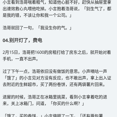
小言看到浩哥喘着粗气，知道他心脏不好，赶快从抽屉里拿
出速效救心丸喂他吃掉。小言抱着浩哥说，「别生气了，都
是我的错，不该让你和我一个公司。」
浩哥就回了一句，「我没生你的气。」
04.别开灯了，费电
2月15日，浩哥把1600的房租打给了房东之后，就开始对着
手机，一直不出声。
过了下午一点，浩哥依旧没有做饭的意思。小声嘀咕一声
「饿了」的小言见对方没有反应，也不敢出声，拿上出入证
去附近的生鲜超市，买了两份卷饼，还有两袋薯片回来。
进屋的时候，浩哥正在冰箱里挑菜，看到小言拿着吃的进
来，关上冰箱门，问道，「你买的什么啊？」
「饿了，买的卷饼，」小言停顿了一下，「还有两包薯