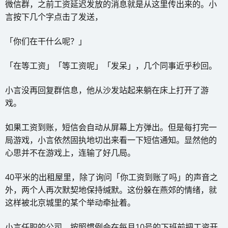
微信群，之前工资延迟发放的消息就是从这里传出来的。小
言按下几个字点击了发送，
「你们在干什么呢？」
「在等工资」「等工资呢」「发呆」，几个同事近乎秒回。
小言没再回复群信息，他从沙发站起来躺在床上打开了游
戏。
如果工资到账，短信会自动从屏幕上方弹出。但是每打完一
局游戏，小言依然固执地切出来看一下短信通知。显然他的
心思并不在游戏上，连输了好几局。
40平米的出租屋里，除了询问「你工资到账了吗」的声音之
外，两个人再次默契地保持缄默。这份躲在燕郊的情绪，就
这样被北京城里的某个举动牵扯着。
小言任职的公司，按照惯例会在每月10号的下班前把工资开