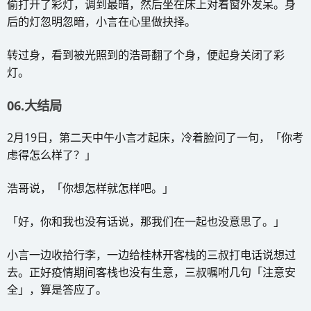
偷打开了彩灯，调到最暗，然后坐在床上对着窗外发呆。身
后的灯忽明忽暗，小言在心里做抉择。
转过身，看到被光照到的浩哥翻了个身，便起身关闭了彩
灯。
06.大结局
2月19日，第二天中午小言才起床，冷着脸问了一句，「你考
虑得怎么样了？」
浩哥说，「你想怎样就怎样吧。」
「好，你和我也没有话说，那我们在一起也没意思了。」
小言一边收拾行李，一边给桂林开客栈的三叔打电话说想过
去。正好疫情期间客栈也没有生意，三叔嘱咐几句「注意安
全」，算是答应了。