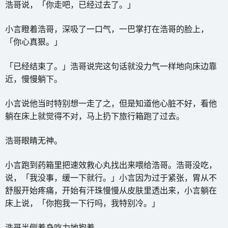
浩哥说，「你走吧，已经过去了。」
小言瞪着浩哥，深吸了一口气，一巴掌打在浩哥的脸上，
「你心真狠。」
「已经结束了。」浩哥说完这句话就没力气一样地向床边靠
近，慢慢躺下。
小言说他当时特别想一走了之，但是知道他心脏不好，看他
躺在床上就觉得不对，马上扔下旅行箱跑了过去。
浩哥眼睛无神。
小言跑到药箱里把速效救心丸找出来喂给浩哥。浩哥没吃，
说，「我没事，缓一下就行。」小言因为过于紧张，胃从不
舒服开始疼痛，开始有汗珠慢慢从皮肤里透出来，小言躺在
床上说，「你抱我一下行吗，我特别冷。」
浩哥半侧着身吃力地抱着。