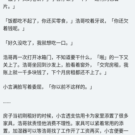
片。」
「饭都吃不起了，你还买零食，」浩哥咬着牙说，「你还欠
着钱呢。」
「好久没吃了，我就想吃一口。」
浩哥再一次打开冰箱门，不知道要干什么，「啪」的一下又
关上了。浩哥坐回到沙发上，脸看着窗外，「交完房租，我
账上就一千多块钱了，下个月房租都还不上了。」
小言满脸写着委屈，「你以前不这样的。」
……
房子当初刚租好的时候，小言透支信用卡为家里添置了很多
家具，浩哥就责怪他消费不理性。家具可以紧着常用的添
置，加湿器可以等浩哥找了工作开了工资再买，小言便要一