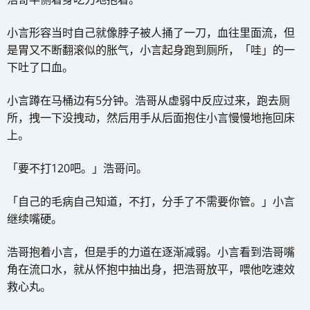
小言形容当时自己就像脖子被人捅了一刀，血往里面流，但
是胃又不断翻滚似的胀气，小言起身跑到厕所，「哇」的一
下吐了口血。
小言蹲在马桶边有5分钟。浩哥从虚弱中反应过来，跑去厕
所，拽一下没拽动，然后用手从后面抱住小言慢慢地拖回床
上。
「要不打120吧。」浩哥问。
「自己的毛病自己知道，不打，分手了不需要你管。」小言
继续嘴硬。
浩哥抱着小言，但是手的力道在逐渐减弱。小言看到浩哥嘴
角在流口水，就从怀抱中抽出身，把浩哥放平，喂他吃速效
救心丸。