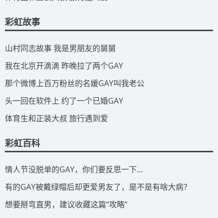
彩虹故事
​山村同志故事 我是男朋友的舅舅
​我在北京开滴滴 昨晚拉了两个GAY
​那个微博上百万粉丝的名媛GAY叫我老公
​头一回在软件上 约了一个已婚GAY
​体育生和正装大叔 旅行遇到爱
彩虹百科
​情人节没脱单的GAY，你们要反思一下…
​有的GAY被戴绿帽后却更爱男友了，是不是有啥大病？
​想要掰弯直男，建议收藏这篇“攻略”