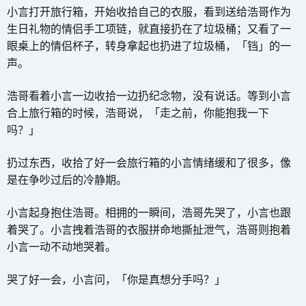
小言打开旅行箱，开始收拾自己的衣服，看到送给浩哥作为
生日礼物的情侣手工项链，就直接扔在了垃圾桶；又看了一
眼桌上的情侣杯子，转身拿起也扔进了垃圾桶，「铛」的一
声。
浩哥看着小言一边收拾一边扔纪念物，没有说话。等到小言
合上旅行箱的时候，浩哥说，「走之前，你能抱我一下
吗？」
扔过东西，收拾了好一会旅行箱的小言情绪缓和了很多，像
是在争吵过后的冷静期。
小言起身抱住浩哥。相拥的一瞬间，浩哥先哭了，小言也跟
着哭了。小言拽着浩哥的衣服拼命地撕扯泄气，浩哥则抱着
小言一动不动地哭着。
哭了好一会，小言问，「你是真想分手吗？」