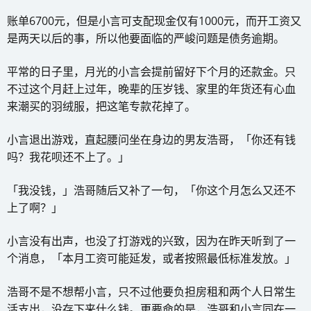
账单6700元，但是小言可支配现金仅有1000元，而开工资又
是两天以后的事，所以他要面临的严峻问题是债务逾期。
平常的日子里，月光的小言会提前留好下个月的还款金。只
不过这个月赶上过年，晚辈的压岁钱、家里的年货还有心血
来潮买的羽绒服，把这笔专款花掉了。
小言退出游戏，直起腰问坐在身边的男友浩哥，「你还有钱
吗？我花呗还不上了。」
「我没钱，」浩哥随后又补了一句，「你这个月怎么又还不
上了啊？」
小言没有出声，也没了打游戏的兴致，因为在昨天听到了一
个消息，「本月工资可能延发，或者按照最低标准发放。」
浩哥不是不想帮小言，只不过他要负担房租和两个人日常生
活支出，没存下来什么钱。更要命的是，浩哥和小言同在一