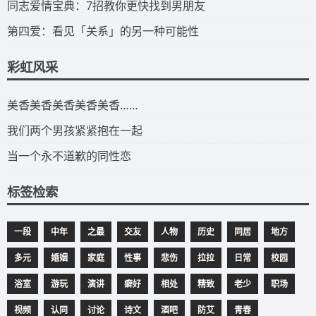
​同志爱情宝典：7招教你更快找到男朋友
​第四爱：看见「关系」的另一种可能性
彩虹风采
​美香美香美香美香美香……
我们两个男孩紧紧抱在一起
当一个永不道歉的同性恋
标签检索
一段
中年
之最
交友
人物
历史
同居
地方
多元
婚姻
家庭
性事
悲伤
拉拉
日常
校园
浴室
游玩
演讲
癖好
相处
精致
老少
职场
视频
认同
讨论
诗文
酒吧
防艾
青春