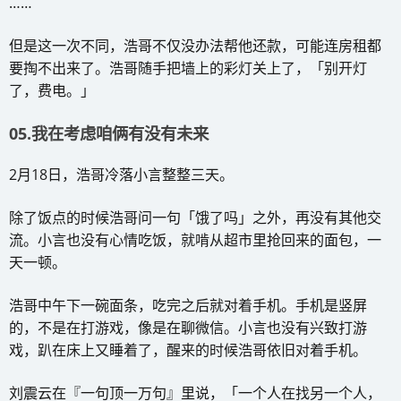
……
但是这一次不同，浩哥不仅没办法帮他还款，可能连房租都
要掏不出来了。浩哥随手把墙上的彩灯关上了，「别开灯
了，费电。」
05.我在考虑咱俩有没有未来
2月18日，浩哥冷落小言整整三天。
除了饭点的时候浩哥问一句「饿了吗」之外，再没有其他交
流。小言也没有心情吃饭，就啃从超市里抢回来的面包，一
天一顿。
浩哥中午下一碗面条，吃完之后就对着手机。手机是竖屏
的，不是在打游戏，像是在聊微信。小言也没有兴致打游
戏，趴在床上又睡着了，醒来的时候浩哥依旧对着手机。
刘震云在『一句顶一万句』里说，「一个人在找另一个人，