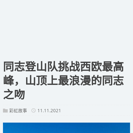
同志登山队挑战西欧最高
峰，山顶上最浪漫的同志
之吻
彩虹故事
11.11.2021