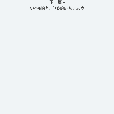
下一篇 »
GAY都怕老，但我的BF永远30岁