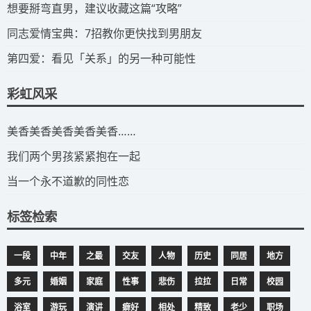
​想要掰弯直男，建议收藏这篇“攻略”
​同志爱情宝典：7招教你更快找到男朋友
​第四爱：看见「关系」的另一种可能性
彩虹风采
​美香美香美香美香美香……
我们两个男孩紧紧抱在一起
当一个永不道歉的同性恋
标签检索
一段
中年
之最
交友
人物
历史
同居
地方
多元
婚姻
家庭
性事
悲伤
拉拉
日常
校园
浴室
游玩
演讲
癖好
相处
精致
老少
职场