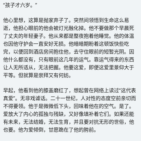
“孩子才六岁。”
他心里想，这算是抛家弃子了。突然间领悟到生命这么易
逝，他担心眼前的他会被灯光融化掉。他不要做那个早晨死
了丈夫的年轻妻子。他从来都是整夜抱着他睡觉。他的体温
也因他守护会一直安好无损。他暗暗期盼着这顿饭快些吃
完，以便回到酒店房间抱住他，去守住眼前的短暂光阴。因
他什么都没有，只有眼前这几年的运气。靠运气得来的东西
让人无所适从，无法把握。他要这爱，即便这爱里景仰大于
平等。但就算是崇拜又有何妨。
早起，他看到他的膝盖磨红了，想起曾在网络上读过“这代表
真爱”。无非戏谑话。二十一世纪，人对性的态度空前亲切而
不得要领。他于是微微低下头，回味着他在的空气。是了。
爱放大了内心的孤独与残缺，又好像填补着它们。如果还能
有未来，无法结婚，无法生育，并且要对抗无形的世俗，他
也要。他为爱倾倒，甘愿跪在了他的胯前。