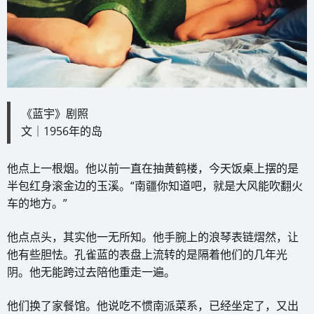
《蓝宇》剧照
文｜1956年的岛
他点上一根烟。他以前一直在抽黄鹤楼，今天饭桌上摆的是
半包红身滚金边的玉溪。“南疆你知道吧，就是大风能吹翻火
车的地方。”
他点点头，其实他一无所知。他手腕上的浪琴表链熠然，让
他有些胆怯。孔雀蓝的表盘上流转的是隔着他们的几年光
阴。他无能跨过去陪他重走一遍。
他们换了家餐馆。他说吃不惯南派菜系，已经坐定了，又出