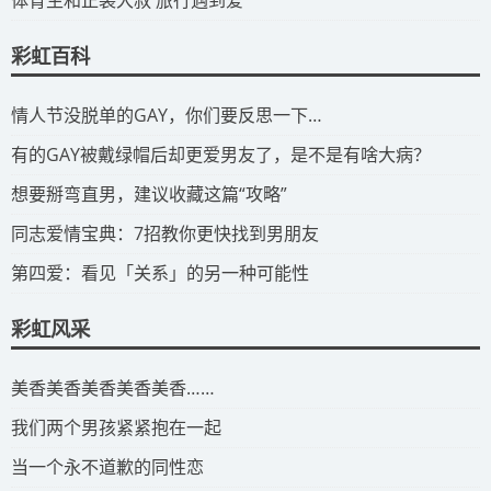
彩虹百科
​情人节没脱单的GAY，你们要反思一下…
​有的GAY被戴绿帽后却更爱男友了，是不是有啥大病？
​想要掰弯直男，建议收藏这篇“攻略”
​同志爱情宝典：7招教你更快找到男朋友
​第四爱：看见「关系」的另一种可能性
彩虹风采
​美香美香美香美香美香……
我们两个男孩紧紧抱在一起
当一个永不道歉的同性恋