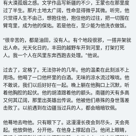
有大漠孤烟之感。文学作品写新疆的不少，王蒙也在那里度
过了半生。那片土地太广阔，性命显得微乎其微。听完，他
只觉得人生不由己，想抱住他，抱住他的过往，把一切围在
臂弯里，成为他的保佑。若是他在，至少能为他洗衣做饭。
“很辛苦的，都是油田，没有人。有个地段很邪，一搭井架就
出人命。光天化日的，丰田的越野车开到河里，打架打死
人。我一个人在风里东奔西跑去处理。”他说。
过去了，定格了。无法弥补的几年。他的温柔在此刻派不上
用场。他喝了一口他杯里的白酒。无味的凉水流过喉咙。他
不敢说，我们以后好好在一起。晚上躺在他胸口上沉默，听
着他胸腔的起伏。他的胡渣蹭着他的额头。南疆的天有多高
又何其辽阔，那里出英雄出传说。他被他们悬殊的身世落差
击败了。以前遇到在边疆当过兵的人，都会暗暗钦佩。
他蓦地去吻他。只有眼下了。这漫漫长夜会到尽头，天会亮
起。他放倒他，分开他，在他身上撑起自己。他闭上眼睛，