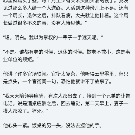
心里就踏实了些，每个月至少有买米买面买油的钱了。我没
见过那么多人给一个人送终。人活到这种份儿上不易。还有
一个局长，退休之后，排队看病，大夫就让他排着。这个局
长做过很多不义的事，没有人待见他。”
“嗯。明白。我以为掌权的一辈子一手遮天呢。”
“不是。谁都有老的时候，退休的时候。欺老不欺小，这是事
业单位的规矩。”
他讲了许多官场轶闻。官衔太复杂，他听得云里雾里，但只
是点头，一个官衔问一句，恐怕他就讲不了故事了。
“我天天陪领导应酬，有次人都出去了，接到一个兄弟的讣告
电话。说是酒桌应酬之后，回去睡觉，第二天早上，妻子一
摸人都凉了。猝死。”
他心头一紧。饭桌的另一头，没法去握他的手。