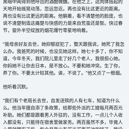
黑暗中闻得到他呼出的酒酣微醺。在他之上，这肉体搭起的
天地开始摇晃动荡，忽远忽近。再也没有比这更近的距离。
再也没有比这更远的距离。他躺着，看不清楚他的脸庞，也
说不清楚制造这痛楚与快感的力是来自荒蛮还是智。快过春
节，窗外半空绽放的烟花爆竹零星地响着。
“我母亲好友去世，她抑郁症犯了，整天跟我说，她死了我怎
么办。我爸死的时候，也没见她这样。她七十多了，你不知
道，今年冬天，我们院儿里走了好几个老人，我很担心她。
你妈她不让你去日本，是不放心。不要和她冲突。生了你，
养了你。不要太计较其他。诶，不说了。”他又点了一根烟。
他听着沉默。
“我们有个老局长去世，自发送殡的人有七车，知道为什么
么。他当年擅自添了条政策，给那些外派的工嫂每月两百元
补助。她们都是跟着男人外驻的，没有工作，一点儿个人收
入都没有，只能待在宿舍里做家务。两百虽然不多，毕竟人