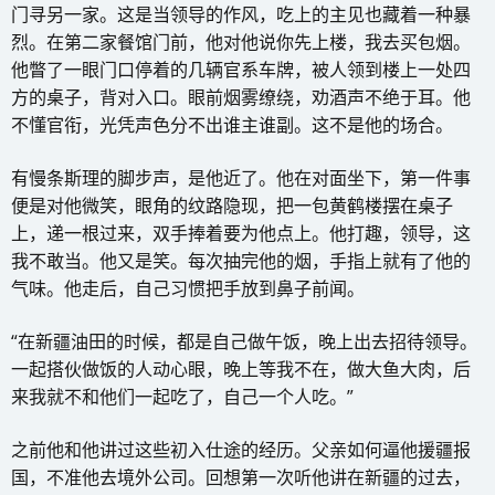
门寻另一家。这是当领导的作风，吃上的主见也藏着一种暴
烈。在第二家餐馆门前，他对他说你先上楼，我去买包烟。
他瞥了一眼门口停着的几辆官系车牌，被人领到楼上一处四
方的桌子，背对入口。眼前烟雾缭绕，劝酒声不绝于耳。他
不懂官衔，光凭声色分不出谁主谁副。这不是他的场合。
有慢条斯理的脚步声，是他近了。他在对面坐下，第一件事
便是对他微笑，眼角的纹路隐现，把一包黄鹤楼摆在桌子
上，递一根过来，双手捧着要为他点上。他打趣，领导，这
我不敢当。他又是笑。每次抽完他的烟，手指上就有了他的
气味。他走后，自己习惯把手放到鼻子前闻。
“在新疆油田的时候，都是自己做午饭，晚上出去招待领导。
一起搭伙做饭的人动心眼，晚上等我不在，做大鱼大肉，后
来我就不和他们一起吃了，自己一个人吃。”
之前他和他讲过这些初入仕途的经历。父亲如何逼他援疆报
国，不准他去境外公司。回想第一次听他讲在新疆的过去，