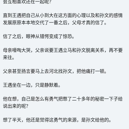
会互相喜欢还在一起呢？
直到王遇把自己从小到大在这方面的心理以及和孙文的感情
发展原原本本地交代了一番之后，父母才真的信了。
信了之后，眼神从错愕变成了惊恐。
母亲嚎啕大哭，父亲说要王遇立马和孙文脱离关系，再不要
来往。
父亲甚至扬言要马上去河北找孙文，把他痛打一顿。
王遇坐在一边，只是静默着。
他在想，自己是怎么有勇气把憋了二十多年的秘密一下子给
说出来的呢？
想了半天，他还是觉得这勇气的来源，是孙文给他的。