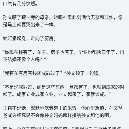
口气有几分愤怒。
孙文瞟了瞟一旁的母亲，她眼神里此刻满含无奈和悲伤，像
是马上就要哭出来了一样。
她赶紧起身，走向了厨房。
“你现在钱有了，车子、房子也有了，毕业也都快三年了，再
不结婚还像个人吗？”
“我有车有房有钱还成罪过了？”孙文顶了一句嘴。
“不是说成罪过，而是这些东西一旦都有了，也就到成家的时
候了。成家立业成家立业，业立起来了，家就该成。”
王遇不说话，默默地吃着碗里的米饭。他心里想道，孙文爸
爸或许终究是不会像孙文妈妈那样接纳孙文和他的吧。
晚上，孙文在房间里对王遇说道：“ 我想尽千方百计多赚点