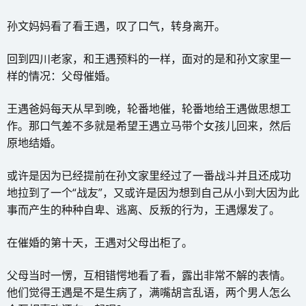
孙文妈妈看了看王遇，叹了口气，转身离开。
回到四川老家，和王遇预料的一样，面对的是和孙文家里一
样的情况：父母催婚。
王遇爸妈每天从早到晚，轮番地催，轮番地给王遇做思想工
作。那口气差不多就是希望王遇立马带个女孩儿回来，然后
原地结婚。
或许是因为已经提前在孙文家里经过了一番战斗并且还成功
地拉到了一个“战友”，又或许是因为想到自己从小到大因为此
事而产生的种种自卑、逃离、反叛的行为，王遇爆发了。
在催婚的第十天，王遇对父母出柜了。
父母当时一愣，互相错愕地看了看，露出非常不解的表情。
他们觉得王遇是不是生病了，满嘴胡言乱语，两个男人怎么