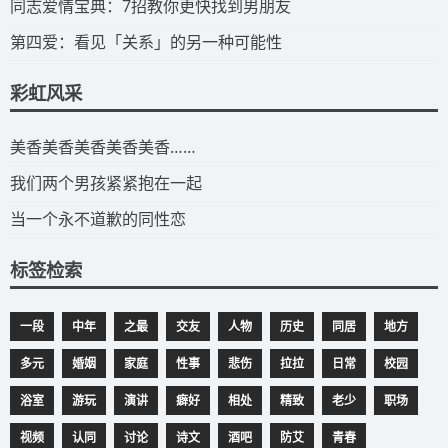
​同志爱情宝典：7招教你更快找到男朋友
​第四爱：看见「关系」的另一种可能性
彩虹风采
​美香美香美香美香美香……
我们两个男孩紧紧抱在一起
当一个永不道歉的同性恋
标签检索
一段
中年
之最
交友
人物
历史
同居
地方
多元
婚姻
家庭
性事
悲伤
拉拉
日常
校园
浴室
游玩
演讲
癖好
相处
精致
老少
职场
视频
认同
讨论
诗文
酒吧
防艾
青春