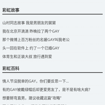
彩虹故事
​山村同志故事 我是男朋友的舅舅
​我在北京开滴滴 昨晚拉了两个GAY
​那个微博上百万粉丝的名媛GAY叫我老公
​头一回在软件上 约了一个已婚GAY
​体育生和正装大叔 旅行遇到爱
彩虹百科
​情人节没脱单的GAY，你们要反思一下…
​有的GAY被戴绿帽后却更爱男友了，是不是有啥大病？
​想要掰弯直男，建议收藏这篇“攻略”