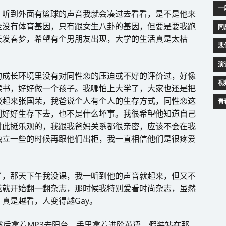
一
，听到外面有篮球的声音我就会凑过去看看，是不是他来
全没有体育基因，只有跟女生八卦的基因，但要是要我跑
同
天发春梦，希望有个男朋友出现，大学的生活真是太枯
悲
演
的成长环境里没有对同性恋的压迫或不好的评价过，好像
视
读书，好好做一个孩子。我哪怕上大学了，大家也还是把
谈起来张国荣，我爸说个人有个人的生存方式，同性恋这
青
们好好生存下去，也不是什么坏事。我很希望他知道自己
对此挺乐观的，我跟我爸妈关系都很亲密，应该不会在我
独立一些的时候再跟他们出柜，我一直相信他们是很疼爱
了，那天下午我没课，我一听到他的声音就起来，但又不
我就开始翻一翻杂志，那时候我特别爱看时尚杂志，虽然
真是越看，人变得越Gay。
然后拿着MP3去阳台，手里拿着进阶英语，假装站在那，