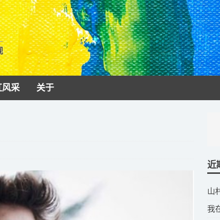
视
虹风采
关于
近
​
​