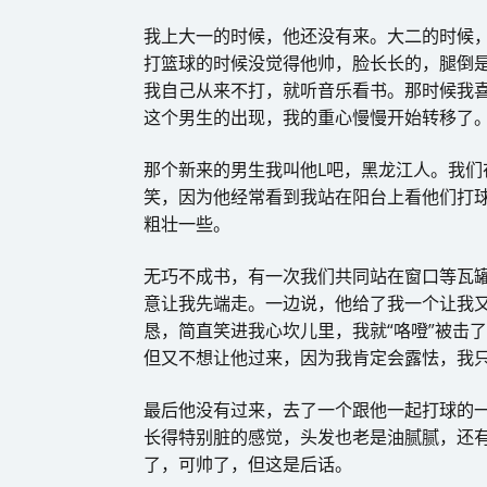
我上大一的时候，他还没有来。大二的时候
打篮球的时候没觉得他帅，脸长长的，腿倒
我自己从来不打，就听音乐看书。那时候我
这个男生的出现，我的重心慢慢开始转移了
那个新来的男生我叫他L吧，黑龙江人。我
笑，因为他经常看到我站在阳台上看他们打
粗壮一些。
无巧不成书，有一次我们共同站在窗口等瓦
意让我先端走。一边说，他给了我一个让我
恳，简直笑进我心坎儿里，我就“咯噔”被击
但又不想让他过来，因为我肯定会露怯，我
最后他没有过来，去了一个跟他一起打球的
长得特别脏的感觉，头发也老是油腻腻，还
了，可帅了，但这是后话。