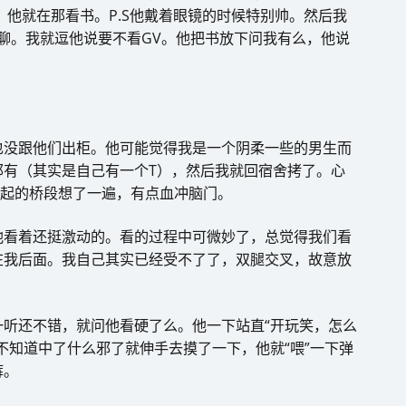
，他就在那看书。P.S他戴着眼镜的时候特别帅。然后我
无聊。我就逗他说要不看GV。他把书放下问我有么，他说
也没跟他们出柜。他可能觉得我是一个阴柔一些的男生而
那有（其实是自己有一个T），然后我就回宿舍拷了。心
一起的桥段想了一遍，有点血冲脑门。
他看着还挺激动的。看的过程中可微妙了，总觉得我们看
在我后面。我自己其实已经受不了了，双腿交叉，故意放
听还不错，就问他看硬了么。他一下站直“开玩笑，怎么
不知道中了什么邪了就伸手去摸了一下，他就“喂”一下弹
裤。