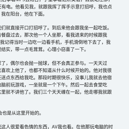
还有电。他看见我，就跟我挥了挥手示意打招呼，我也点
，我在阳台，他在下面。
我们就直接开口打招呼了。到后来他会跟我坐一起吃饭。
着餐盘过去，那次他一个人坐那，看我进来的时候跟我
。我记得当时一边吃一边看手机，手机滑倒地下去了，我
很结实，带一点毛茸茸。心理小窃喜了一下。
球了，偶尔也会抛一抛球，但不会真正参与。一天天过
就喜欢上他了，也都不知道从什么时候开始的。他对我很
还送点东西给我吃。那段时期很快乐，没事儿我就去他宿
电脑前玩游戏，一坐就是一个下午。然后一起去食堂吃
这里就不讲他了。我们三个天天缠在一起，他走哪我就跟
会也是从这里开始的。
这人很爱看色情的东西，AV我也看。在他那玩电脑的时