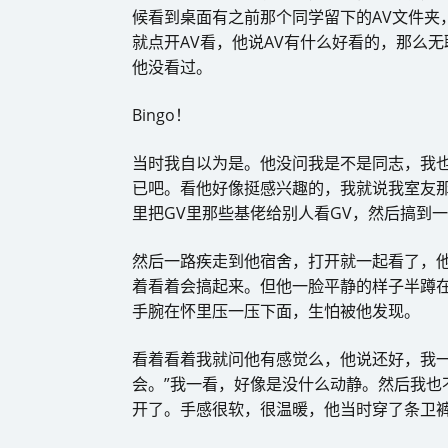
候看到桌面有之前那个同学留下的AV文件夹
就点开AV看，他说AV有什么好看的，那么
他没看过。
Bingo！
当时我自以为是。他没问我是不是同志，我
已吧。看他好像挺感兴趣的，我就说我室友
里把GV里那些基佬给别人看GV，然后搞到
然后一路疾走到他宿舍，打开就一起看了，
着看着会搞起来。但他一脸平静的样子半蹲
手腕在怀里压一压下面，生怕被他发现。
看着看着我就问他有感觉么，他说还好，我一
会。”我一看，好像是没什么动静。然后我也
开了。手感很软，很温暖，他当时穿了条卫