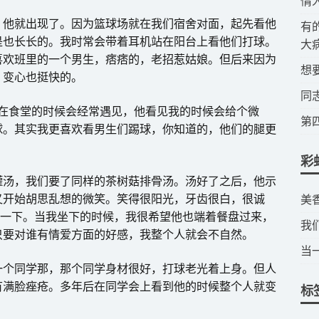
​
，他就出现了。因为篮球场就在我们宿舍对面，起先看他
​
是也长长的。我时常会带着耳机站在阳台上看他们打球。
大
喜欢班里的一个男生，痞痞的，老招惹姑娘。但后来因为
​
。变心也挺快的。
​
们在食堂的时候会经常遇见，他看见我的时候会给个微
​
球。其实我更喜欢看男生们踢球，你知道的，他们的腿更
彩
罐汤，我们要了同样的茶树菇排骨汤。汤好了之后，他示
又开始胡思乱想的微笑。笑得很阳光，牙齿很白，很诚
​
了一下。当我坐下的时候，我很希望他也端着餐盘过来，
我
只要对谁有情爱方面的好感，我整个人就会不自然。
当
一个同学那，那个同学身材很好，打球老光着上身。但人
有满脸痤疮。多年后在同学会上看到他的时候整个人就变
标