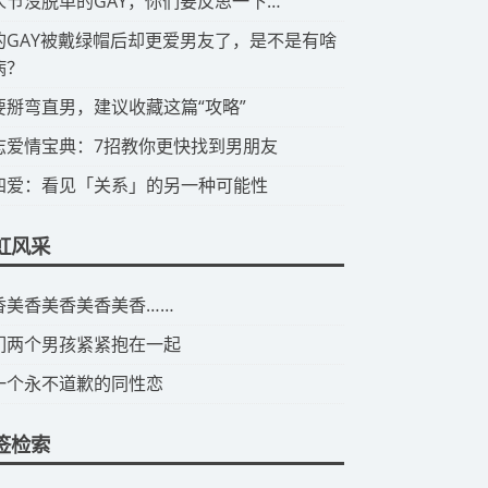
情人节没脱单的GAY，你们要反思一下…
有的GAY被戴绿帽后却更爱男友了，是不是有啥
病？
想要掰弯直男，建议收藏这篇“攻略”
同志爱情宝典：7招教你更快找到男朋友
第四爱：看见「关系」的另一种可能性
虹风采
美香美香美香美香美香……
们两个男孩紧紧抱在一起
一个永不道歉的同性恋
签检索