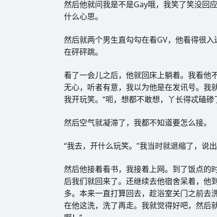
然后他就问我是不是Gay哦，我笑了笑没回
什么心思。
然后就两个男生直勾勾在看GV，他看得很入
在砰砰跳。
看了一会儿之后，他就回床上躺着。我看他不
无心，听者有意，我以为他是在发讯号。我就
我开玩笑。“呃，想都不敢想，丫长得忒磕碜
然后空气就凝滞了，我都不知道要怎么接。
“我去，开什么玩笑。”我当时就退缩了，说
然后他接着看书，我接着上网。到了饭点的
后我们就回来了。还继续去他宿舍呆着，他
多。本来一直打算回去，趁浴室关门之前去
在他这洗，洗了再走。我就觉得好吧，然后就