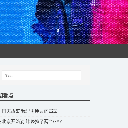
期看点
山村同志故事 我是男朋友的舅舅
我在北京开滴滴 昨晚拉了两个GAY