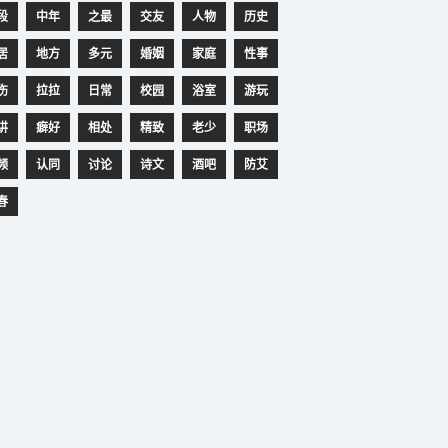
段
中年
之最
交友
人物
历史
居
地方
多元
婚姻
家庭
性事
伤
拉拉
日常
校园
浴室
游玩
讲
癖好
相处
精致
老少
职场
频
认同
讨论
诗文
酒吧
防艾
春