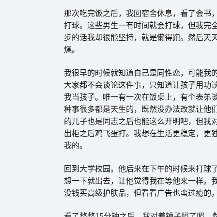
那次吃完饭之后，我回宿舍休息，看了会书
打球。这些男生一有时间就会打球，但我完
步的话我却很能坚持，就是懒得跑。然后天
燥。
我很早的时候就知道自己是同性恋，可能我
大家都不会谈论这件事，只知道让孩子用功
我当孩子。唯一有一次在饭桌上，有个表弟
种事很多都是天生的，既然没办法改就让他
的儿子也是同志之后也能这么开明吧，但我
出柜之后鸡飞蛋打。我想在生活更稳定，更
我的。
回到大学校园。他后来在下午的时候来打球
想一下就出去，让他觉得我在等他来一样。
没钱买高级护肤品，但看看广告也蛮过瘾的。
看了整整15分钟之后，我对着镜子照了照，