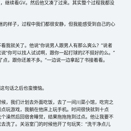
应，继续看GV。然后他又凑了过来。其实整个过程我都没
迷的样子，过程中我们都很安静，但我能感受到自己的心
看我就关了。他说“你说男人跟男人有那么爽么？”说者
说“你可以找人试试啊，跟你一起打球的Z不挺好的么。”
了点，跟你还差不多。”一边说一边拿起了书接着看。
出这句话之后也蛮懊恼。
时候，我们计划去外面吃饭，去了一间川菜小馆，吃完之
到点玩游戏，我躺在他床上玩手机。时间很快就到十点
洗个澡然后回宿舍睡觉，结果拖拖拖到过点。他让我要不
去洗了。关浴室门的时候他开了句玩笑：“洗干净点儿