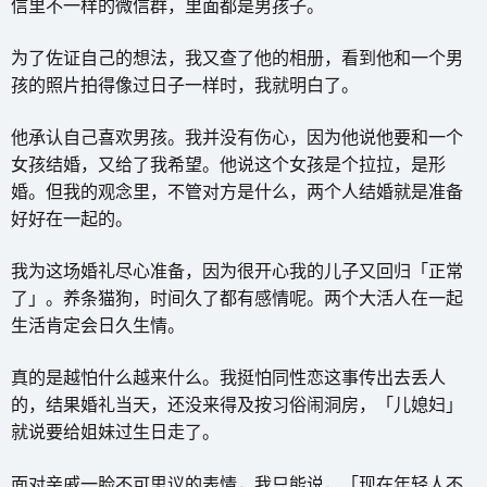
信里不一样的微信群，里面都是男孩子。
为了佐证自己的想法，我又查了他的相册，看到他和一个男
孩的照片拍得像过日子一样时，我就明白了。
他承认自己喜欢男孩。我并没有伤心，因为他说他要和一个
女孩结婚，又给了我希望。他说这个女孩是个拉拉，是形
婚。但我的观念里，不管对方是什么，两个人结婚就是准备
好好在一起的。
我为这场婚礼尽心准备，因为很开心我的儿子又回归「正常
了」。养条猫狗，时间久了都有感情呢。两个大活人在一起
生活肯定会日久生情。
真的是越怕什么越来什么。我挺怕同性恋这事传出去丢人
的，结果婚礼当天，还没来得及按习俗闹洞房，「儿媳妇」
就说要给姐妹过生日走了。
面对亲戚一脸不可思议的表情，我只能说，「现在年轻人不