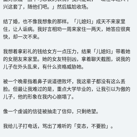
兴这套了，随他们吧。」然后尴尬收场。
结了婚，也不像我想象的那样。「儿媳妇」成天不来家里
住，让人诟病。我好言相劝一周来家住一两天，她答应很爽
快，却一次不来。
我想着拿彩礼的钱给女方一点压力，结果「儿媳妇」带着她
的女朋友来家里。她的女友特别凶，拿着聊天截图，说我的
儿子在外头乱来，有什么资格威胁她。
被一个晚辈指着鼻子说道德败坏，我这辈子都没有这么丢
脸。但最让我难过的是，重点大学毕业的，让我引以为傲的
儿子，他的形象在我内心崩塌了。
像一个虔诚的信徒被抽走了信仰，只剩绝望。
我给儿子打电话，骂出了难听的「变态，不要脸」。