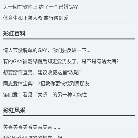
​头一回在软件上 约了一个已婚GAY
​体育生和正装大叔 旅行遇到爱
彩虹百科
​情人节没脱单的GAY，你们要反思一下…
​有的GAY被戴绿帽后却更爱男友了，是不是有啥大病？
​想要掰弯直男，建议收藏这篇“攻略”
​同志爱情宝典：7招教你更快找到男朋友
​第四爱：看见「关系」的另一种可能性
彩虹风采
​美香美香美香美香美香……
我们两个男孩紧紧抱在一起