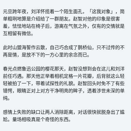
元旦跨年夜，刘洋怀揽着一个陌生面孔，「这我对象」，简
单粗咧地算是介绍给了一群朋友。赵智对他的印象是很害
羞，怯怯地站在椅子后，游离在气氛之外，仅有的交情就是
互相留有微信。
此时山盟海誓作云散，自己巧合成了鹊桥仙，只不过传的不
再是情，是放不下的一方心里的余念而已。
春光点燃鲁迅公园的樱花那天，赵智没想到会在这儿和刘洋
前任巧遇。那天他正举着相机定格一片花瓣，后背就这么轻
轻被拍了一下，带着试探性的礼貌。赵智回头时免不了有些
错愕，眼睛正对上对方干净明亮的眸子，透着涉世未深的单
纯。
感情上失败的缺口让两人消除距离，对话很快就脱身出了尴
尬。量场相吸真是个奇怪的东西。