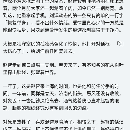
情深不寿大抵是圈子里的常态，赵智套着睡袍斜躺在床上想
着，两个月前大家还一起涮着羊肉，如今已然一别两宽。想
到这，他重拿起手机，刘洋动态的第一条只有简单的一行字
「恢复单身」，看不出什么情绪。爱情里真心少的一方总是
能很快抽身，果决到连爱情发生的痕迹都剥离得干干净净。
大概是独守空房的孤独感强化了怜悯，他打开对话框，「别
太伤心了」，给刘洋前任回复过去。
赵智走到窗口点燃一支烟。春天来了，有不知名的花从树叶
里探出脑袋，张望着世界。
一年了，这是赵智来上海的时间，也是他和前任分手的时
间。一年前，同样是春天，济南的街头，恶风还没有收敛，
对象丢下一沓红钞决绝离去。酒气粘着伤心直冲赵智的眼
窝，朦胧的视线终究没有望到回头的边痕。
对象是热性子，喜欢混迹嚣嚷场子。相较之下，赵智的恬淡
成了一种原罪，钉上不懂浪漫不求上进的刑册，最终被扫地