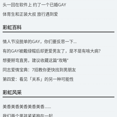
​头一回在软件上 约了一个已婚GAY
​体育生和正装大叔 旅行遇到爱
彩虹百科
​情人节没脱单的GAY，你们要反思一下…
​有的GAY被戴绿帽后却更爱男友了，是不是有啥大病？
​想要掰弯直男，建议收藏这篇“攻略”
​同志爱情宝典：7招教你更快找到男朋友
​第四爱：看见「关系」的另一种可能性
彩虹风采
​美香美香美香美香美香……
我们两个男孩紧紧抱在一起