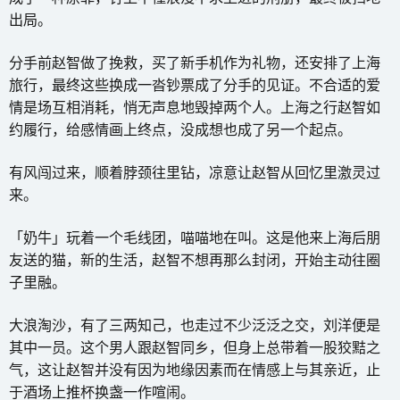
出局。
分手前赵智做了挽救，买了新手机作为礼物，还安排了上海
旅行，最终这些换成一沓钞票成了分手的见证。不合适的爱
情是场互相消耗，悄无声息地毁掉两个人。上海之行赵智如
约履行，给感情画上终点，没成想也成了另一个起点。
有风闯过来，顺着脖颈往里钻，凉意让赵智从回忆里激灵过
来。
「奶牛」玩着一个毛线团，喵喵地在叫。这是他来上海后朋
友送的猫，新的生活，赵智不想再那么封闭，开始主动往圈
子里融。
大浪淘沙，有了三两知己，也走过不少泛泛之交，刘洋便是
其中一员。这个男人跟赵智同乡，但身上总带着一股狡黠之
气，这让赵智并没有因为地缘因素而在情感上与其亲近，止
于酒场上推杯换盏一作喧闹。