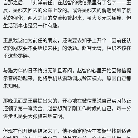
自那之后，「刘洋前任」在赵智的微信录里有了名字——王
晨，是那天回去的公车上改的。或许是那天的偶遇受到了樱
花的催化，两人之间的交流频繁起来，虽大多无关痛痒，但
生活琐事也是另一种有趣。
王晨戏谑他为前任的朋友，还说要去知乎上开个「因前任认
识的朋友要不要继续来往」的话题。赵智无谓，相识不该在
乎这些零碎。
与猫为伴的日子终归无聊且寡闷，赵智的心里开始因微信提
示音砰动起来，他将手机从震动调成铃声模式，原因自己都
未知明。
那晚见面是王晨提出来的，开心地在微信里说自己实习转正
还领了第一笔奖金。赵智想到了刚工作时候的自己，每一分
进步也是要大张旗鼓地宣明。
但现在他开始纠结起来了，他不确定能否在衣橱里找到适合