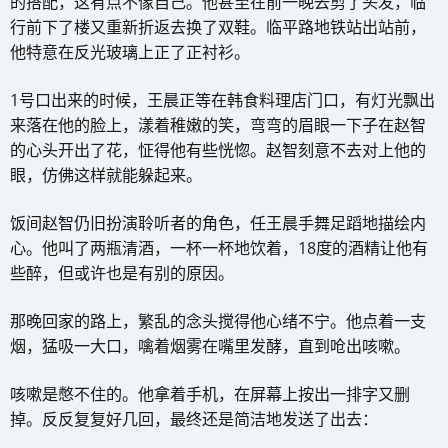
的搭配，这有点不像自己。他甚至在前一晚去剪了头发，临
行前下了楼又重新折返去换了双鞋。临平路地铁站出站前，
他特意在反光玻璃上正了正衬衫。
1号口出来的时候，王晨正等在韩食料理店门口，有灯光飘出
来落在他的脸上，漾着稚嫩的笑，弯弯的眉眼一下子在赵智
的心头开出了花，怔得他有些恍惚。赵智刻意不去对上他的
眼，仿佛这样就能躲起来。
饭间赵智仍旧扮演聆听者的角色，任王晨手舞足蹈地描绘内
心。他叫了两瓶清酒，一杯一杯地饮着，18度的酒精让他有
些醉，但或许也是有别的原因。
那晚回家的路上，繁乱的念头搅得他心绪不宁。他点着一支
烟，猛吸一大口，噙着烟雾在嘴里发酵，直到呛出咳嗽。
咳嗽是憋不住的。他拿着手机，在屏幕上按出一排字又删
掉。反反复复好几回，最终还是简洁地发送了出去：