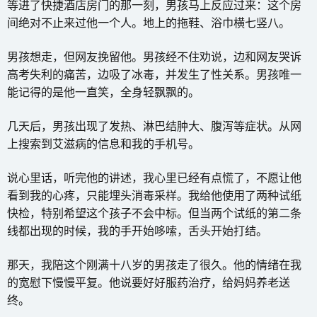
等进了快捷酒店房门的那一刻，男孩马上反应过来：这个房
间绝对不止来过他一个人。地上的拖鞋、浴巾横七竖八。
男孩想走，但网友挽留他。男孩经不住劝说，边和网友哭诉
高考失利的痛苦，边吸了冰毒，并发生了性关系。男孩唯一
能记得的是他一直笑，全身轻飘飘的。
几天后，男孩出现了发热、淋巴结肿大、腹泻等症状。从网
上搜索到艾滋病的信息和我的手机号。
说心里话，听完他的讲述，我心里已经有点慌了，不愿让他
看到我的心疼，只能埋头消毒采样。我给他使用了两种试纸
快检，特别希望这个孩子不会中标。但当两个试纸的第二条
线都出现的时候，我的手开始哆嗦，舌头开始打结。
那天，我陪这个刚满十八岁的男孩走了很久。他的情绪在我
的宽慰下慢慢平复。他说要好好服药治疗，给妈妈养老送
终。