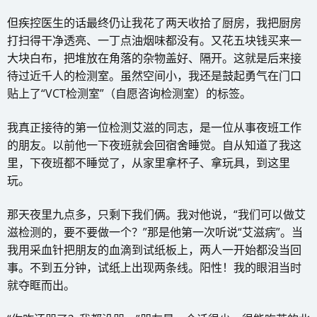
但疾控医生的话最终仍让我花了两天收拾了厨房，我把厨房
打扫得干净透亮、一丁点油烟味都没有。又花五块钱买来一
大块白布，把堆放在角落的杂物盖好、隔开。这就是后来接
待过近千人的检测室。虽然空间小，我还是鼓起勇气在门口
贴上了“VCT检测室”（自愿咨询检测室）的标签。
我真正接待的第一位检测艾滋的同志，是一位从事夜班工作
的朋友。以前他一下夜班就会回宿舍睡觉。自从知道了我这
里，下夜班都不睡觉了，从家里拿杯子、拿玩具，到这里
玩。
那天夜里九点多，只剩下我们俩。我对他说，“我们可以做艾
滋检测的，要不要做一个？”那是他第一次听说“艾滋病”。当
我用采血针把朋友的血滴到试纸板上，两人一开始都没当回
事。不到五分钟，试纸上出现两条线。阳性！我的眼泪当时
就夺眶而出。