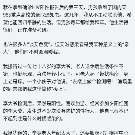
就在拿到确诊HIV阳性报告后的第三天，男孩收到了国内某
985重点高校的录取通知书。这几年，我从不主动联系他，希
望他能回归平静的生活。但男孩每年都给我拜年。他生活得
很好，正在准备考研。
也许很多人“谈艾色变”，但艾滋感染者是我某种意义上的“亲
人”，他们时不时会温暖我。
我接待过一位七十八岁的李大爷。老人退休后生活条件不
错，也挺乐观，喜欢年轻小伙子。可老人起了带状疱疹，身
上老是痒。一个小伙子对他说，“去楼上做个检测吧！”渔场里
的同志都把我这里简称“楼上”。
李大爷检测后，果然是阳性。喜欢旅游、经常参加夕阳红团
的李大爷，发生过不少次没有防护的性行为，他自己根本记
不起到底是什么时候感染的。
我挺犹豫的，毕竟老人年纪太大了，还要服药吗？疾控中心