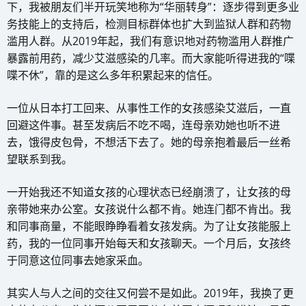
下，我被朋友们半开玩笑地称为“华丽转身”：逐步得到更多业
务技能上的支持后，检测目标群体也扩大到监狱人群和药物
滥用人群。从2019年起，我们有意识地对药物滥用人群推广
暴露前用药，减少艾滋感染的几率。而大家能听得进我的“喋
喋不休”，靠的是这么多年积累起来的信任。
一位从日本打工回来、从事性工作的女孩感染艾滋后，一直
回避这件事。甚至发病后不吃不喝，连母亲劝她也听不进
去，饿得皮包骨，不想活下去了。她的母亲抱着最后一丝希
望联系到我。
一开始我还不知道女孩的心理状态已经崩溃了，让女孩的母
亲带她来办公室。女孩说什么都不肯。她连门都不肯出。我
和同事商量，不能眼睁睁看着女孩发病。为了让女孩能服上
药，我的一位同事开始每天和女孩聊天。一个月后，女孩终
于同意这位同事去她家采血。
其实人与人之间的交往又何尝不是如此。2019年，我换了更