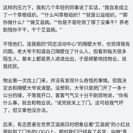
这样的压力下，我和几个年轻的同事说了实话，“我自发成立
了一个草根组织。”“什么叫草根组织？”“就是公益组织。”“那
你做什么？”“做艾滋病。”“你是不是吃饱了撑了没事干？养老
助残你不干，干个艾滋病。”
不怪他们，连我租的“同志活动中心”的隔壁大爷，也觉得我有
问题。老大爷不知道自己隔壁住了什么人，但看到每天很多
陌生人、基本上都是男人进进出出，于是频繁地找物业，说
我扰民。
物业第一次找上门来，并没有发现什么奇怪的事情。但我决
定去和隔壁大爷说清楚。没想到，大爷只是把门开了一条十
公分的缝，不等我开口，客客气气又十分不耐烦地说，“你有
什么事，就去和物业说。”说完就关上了门。这可给我气坏
了，但又拿他没办法。
后来，有志愿者在世界艾滋病日时把象征着“艾滋病”的小红丝
带贴到了门外的LOGO上。那时我们已经有了名字，叫做“青