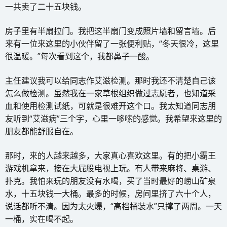
一共卖了二十五块钱。
房子里有半扇拉门。我把这半扇门变成照片墙和留言墙。后
来有一位来这里的小伙伴留了一张便利贴，“冬天很冷，这里
很温暖。”每次看到这个，我都鼻子一酸。
主任建议我可以给同志作艾滋检测。那时我还不清楚自己该
怎么做检测。虽然我在一家草根组织做过志愿者，也知道采
血和使用检测试纸，可就是很难开这个口。我太知道同志朋
友听到“艾滋病”三个字，心里一哆嗦的感觉。我希望来这里的
朋友都能舒服自在。
那时，来的人越来越多，大家真心喜欢这里。有的把小霸王
游戏机拿来，接在大屁股电视上玩。有人带来麻将、桌游、
扑克。我怕来玩的朋友没有水喝，买了当时最好的崂山矿泉
水，十五块钱一大桶。最多的时候，房间里挤了六十个人，
说话都听不清。因为太火爆，“高档桶装水”只撑了两周。一天
一桶，实在喝不起。