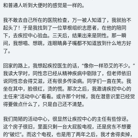
和普通人听到大便时的感觉是一样的。
我不敢去自己所在的医院检查，万一被人知道了，我就抬不
起头了！于是我找到了一位草根组织志愿者，在他的陪同
下，去疾控中心验血。三天后，结果出来是阴性。那一瞬
间，我想唱、想跳，连眼睛鼻子嘴都不知道放到什么地方好
了。
回家的路上，我想起疾控医生的话，“像你一样恐艾的不少。”
我读大学时，同性恋已经从精神疾病中剔除了，但老师依旧
说同性恋会得艾滋，还有很多传染病。同学们一直在笑。我
坐在其中，脸很红，烫的慌。那次之后，我邀请疾控中心的
主任来“活动中心”看看。或许那个时候，我在潜意识里已经觉
得要做点什么了，只是自己还不清楚。
我们简陋的活动中心，很显然让疾控中心的主任有些惊讶。
这个房子很旧，里面只剩一台大屁股电视，还是房东不想要
的“破烂”。而这个电视，也是用了两年之后，我才舍得卖掉，