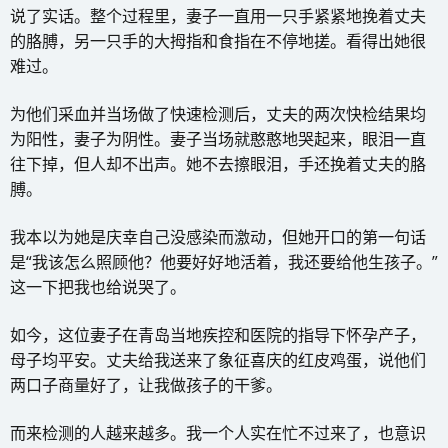
说了实话。整个过程里，妻子一直用一只手紧紧地挽着丈夫
的胳膊，另一只手的大拇指和食指在不停地搓。看得出她很
难过。
为他们采血并当场做了快速检测后，丈夫的两次快检结果均
为阳性，妻子为阴性。妻子当场就憨憨地哭起来，眼泪一直
往下掉，但人却不出声。她不去擦眼泪，手还挽着丈夫的胳
膊。
我本以为她是庆幸自己没感染而激动，但她开口的第一句话
是“我该怎么照顾他？他要好好地活着，我还要给他生孩子。”
这一下把我也给说哭了。
如今，这位妻子在青岛当地疾控和医院的指导下怀孕产子，
母子均平安。丈夫给我送来了象征喜庆的红皮鸡蛋，说他们
两口子商量好了，让我做孩子的干爹。
而来检测的人越来越多。我一个人实在忙不过来了，也意识