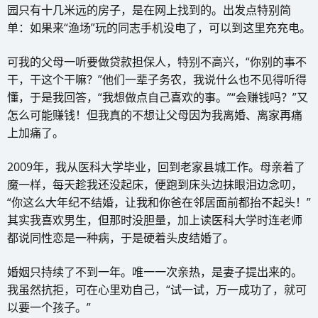
园只有十几米远的房子，是在网上找到的。出发点特别简
单：如果来“渔场”玩的同志手机没电了，可以到这里充充电。
可我的父母一听要做贷款担保人，特别不高兴，“你别的事不
干，干这个干嘛？”他们一辈子务农，我说什么也不见得听得
懂，于是我回答，“我想做点自己喜欢的事。”“会赚钱吗？”又
怎么可能赚钱！但我真的不想让父母因为我离婚、离家再痛
上加痛了。
2009年，我从医科大学毕业，回到老家县城工作。母亲着了
魔一样，每天趁我还没起床，便跑到床头边抹眼泪边念叨，
“你这么大年纪不结婚，让我和你爸在邻居面前都抬不起头！”
其实我喜欢男生，但那时没胆量，加上读医科大学时连老师
都说同性恋是一种病，于是硬着头皮结婚了。
婚姻只持续了不到一年。唯一一次亲热，是妻子提出来的。
我虽然抗拒，可在心里劝自己，“试一试，万一成功了，就可
以要一个孩子。”