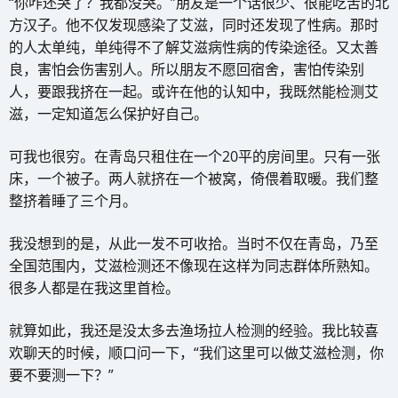
“你咋还哭了？我都没哭。”朋友是一个话很少、很能吃苦的北
方汉子。他不仅发现感染了艾滋，同时还发现了性病。那时
的人太单纯，单纯得不了解艾滋病性病的传染途径。又太善
良，害怕会伤害别人。所以朋友不愿回宿舍，害怕传染别
人，要跟我挤在一起。或许在他的认知中，我既然能检测艾
滋，一定知道怎么保护好自己。
可我也很穷。在青岛只租住在一个20平的房间里。只有一张
床，一个被子。两人就挤在一个被窝，倚偎着取暖。我们整
整挤着睡了三个月。
我没想到的是，从此一发不可收拾。当时不仅在青岛，乃至
全国范围内，艾滋检测还不像现在这样为同志群体所熟知。
很多人都是在我这里首检。
就算如此，我还是没太多去渔场拉人检测的经验。我比较喜
欢聊天的时候，顺口问一下，“我们这里可以做艾滋检测，你
要不要测一下？”