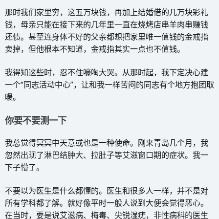
那时我们家里穷，这五万块钱，再加上结婚借的几万块彩礼
钱，母亲只能在接下来的几年里一直在烧烤店串羊肉串赚钱
还债。甚至连身体不好的父亲都想把家里唯一值钱的金戒指
卖掉，但他根本不知道，金戒指其实一点也不值钱。
我得知这些时，忍不住嚎啕大哭。从那时起，我下定决心建
一个“同志活动中心”，让和我一样苦闷的同志有个地方抱团取
暖。
你要不要测一下
我总觉得冥冥中天意或也是一种使命。刚来青岛几个月，我
忽然出现了淋巴结肿大、拉肚子等艾滋窗口期的症状。我一
下子懵了。
不要以为医生是什么都懂的。医生和很多人一样，并不是对
所有学科都了解。就好像平时一般人说到大便会觉得恶心。
在当时，要是说艾滋病、梅毒、尖锐湿疣，非性病科的医生