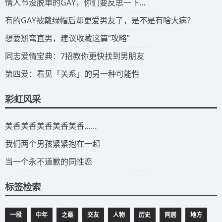
​情人节没脱单的GAY，你们要反思一下…
​有的GAY被戴绿帽后却更爱男友了，是不是有啥大病？
​想要掰弯直男，建议收藏这篇“攻略”
​同志爱情宝典：7招教你更快找到男朋友
​第四爱：看见「关系」的另一种可能性
彩虹风采
​美香美香美香美香美香……
我们两个男孩紧紧抱在一起
当一个永不道歉的同性恋
标签检索
一段
中年
之最
交友
人物
历史
同居
地方