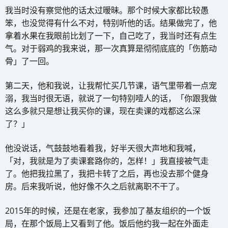
我当时没有察觉他的话太过暧昧。那个时候大家都比较愚
笨，也没觉得有什么不对，特别听他的话。结果做完了，他
拿着水果在我眼前比划了一下，自己吃了，我当时还有点生
气。对于弱鸡的我来说，那一次真算是彻彻底底的「伤筋动
骨」了一回。
第二天，他和我说，让我帮忙买几节课，语气里带着一点宠
溺，我当时很无语，就说了一句特别噎人的话，「你跟我做
这么多就只是想让我买你的课，现在卖课的戏都这么深
了？」
他没说话，气鼓鼓地看着我，好半天很大声地和我喊，
「对，我就是为了卖课套路你的，怎样！」我直接被气走
了。他把我拉黑了，我把卡转了之后，再也没去那个健身
房。后来我听说，他好像不久之后就离职不干了。
2015年的时候，还是在老家，我参加了基友组织的一个饭
局，在那个饭局上又看到了他。饭后他约我一起在外面走