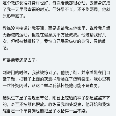
这个教练长得好身材也好，每次看他都很心动，去健身房成
了我一天里最幸福的时光。但好景不长，还不到两周，他就
原形毕露了。
教练没直接说让我买课，而是邀请我去他家里，说教我几组
无器械的运动，但是在健身房不方便教我。他邀请我好几
次，但都被我推辞了，我怕自己暴露GAY的身份，惹他反
感。
可最后我还是去了。
刚进门的时候，我就被惊到了。他脱了鞋，并拿着鞋在门口
敲了敲，把鞋子上面的灰震掉后装在了塑料袋里。我心里有
一丝怀疑闪过，从这个举动我就怀疑他可能不是直男。
结果进了屋子发现更夸张，阳台上晾晒的袜子都是整整齐齐
的，甚至还按颜色摆放。教练看我四处观察，他开始和我炫
耀自己一个单身狗也能把屋子收拾得一尘不染。