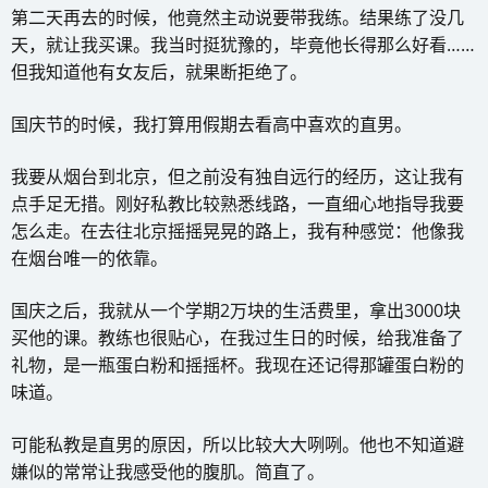
第二天再去的时候，他竟然主动说要带我练。结果练了没几
天，就让我买课。我当时挺犹豫的，毕竟他长得那么好看……
但我知道他有女友后，就果断拒绝了。
国庆节的时候，我打算用假期去看高中喜欢的直男。
我要从烟台到北京，但之前没有独自远行的经历，这让我有
点手足无措。刚好私教比较熟悉线路，一直细心地指导我要
怎么走。在去往北京摇摇晃晃的路上，我有种感觉：他像我
在烟台唯一的依靠。
国庆之后，我就从一个学期2万块的生活费里，拿出3000块
买他的课。教练也很贴心，在我过生日的时候，给我准备了
礼物，是一瓶蛋白粉和摇摇杯。我现在还记得那罐蛋白粉的
味道。
可能私教是直男的原因，所以比较大大咧咧。他也不知道避
嫌似的常常让我感受他的腹肌。简直了。