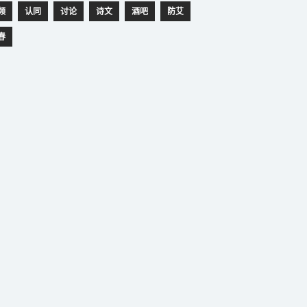
频
认同
讨论
诗文
酒吧
防艾
春