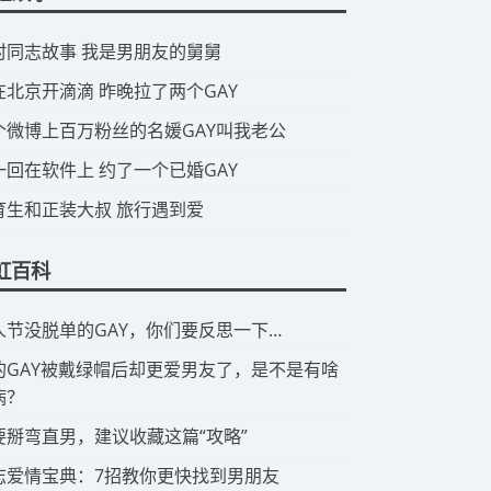
山村同志故事 我是男朋友的舅舅
我在北京开滴滴 昨晚拉了两个GAY
那个微博上百万粉丝的名媛GAY叫我老公
头一回在软件上 约了一个已婚GAY
体育生和正装大叔 旅行遇到爱
虹百科
情人节没脱单的GAY，你们要反思一下…
有的GAY被戴绿帽后却更爱男友了，是不是有啥
病？
想要掰弯直男，建议收藏这篇“攻略”
同志爱情宝典：7招教你更快找到男朋友