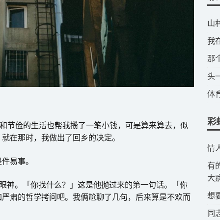
​
​
​
​
​
彩
斗和节俭的生活也帮我攒了一笔小钱，可是算来算去，似
。就在那时，我做出了回乡的决定。
​
是件易事。
​
大
的眼神。「你找什么？」这是他抛过来的第一句话。「你
​
加严肃的哲学拷问吧。我俩尬聊了几句，后来算是不欢而
​