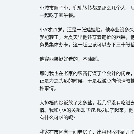
小城市圈子小，兜兜转转都是那么几个人，
一起吃了顿午餐。
小A才21岁，还是一张娃娃脸，他毕业没多
就能转正。大夏天里他还穿着笔挺的西装，
务员集体办卡，这一趟应该可以办下三十张
他穿西装挺好看的，不油腻。
那时我也在老家的农商行谋了个会计的闲差
正是为之头疼的时候，于是我诚心向他请教
种事情。
大排档的炒饭放了太多盐，我几乎没有吃进
情。我和小A的关系却飞速地发展了起来，
有什么可求的呢？
我家在市区有一间老房子，出租也收不到几