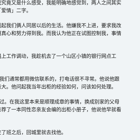
我究竟又是什么感受，我能明确地感觉到，两人之间其实
「爱情」二字。
划起我们俩人同居以后的生活。他嫌我不上进，要求我改
用真心和努力得到我。而我认为他正在试图控制我，事情
遇上工作调动，我趁机去了一个山区小镇的银行网点工
。我们通常都用微信联系的，打电话很不寻常。他说他跟
点大。他问起我当年出柜的经验如何，问该如何处理。
讲过。在我这里本来是顺理成章的事情，换成别家的父母
推荐了一本同性恋亲友会编的出柜小册子，他说他早就看
。
交了班之后，回城里就去找他。