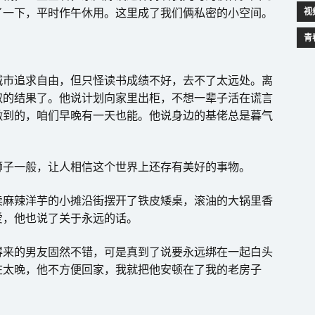
了一下，平时作午休用。这里成了我们俩私密的小空间。
视
青
。
城市追求自由，但只怪读书成绩不好，去不了太远处。离
取的结果了。他说计划向家里出柜，不想一辈子活在谎言
做到的，咱们早晚有一天也能。他说身边的基佬总是暮气
狮子一般，让人相信这个世界上还存有美好的事物。
卖麻辣洋芋的小摊沿街摆开了铁皮矮桌，滚油的大锅里香
爱，他也说了关于永远的话。
得来的男友固然不错，可是真到了说要永远绑在一起白头
在太晚，他不方便回家，我就把他安顿在了我的老房子