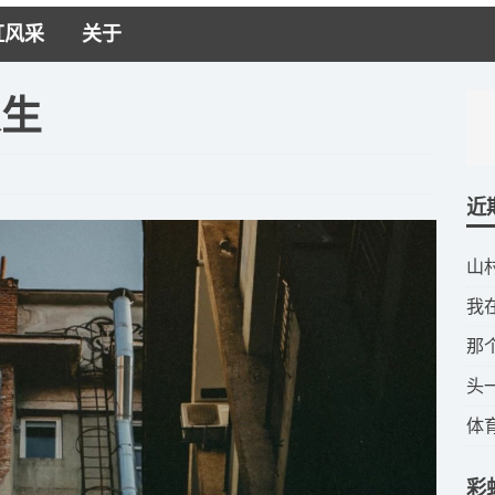
虹风采
关于
人生
近
​
​
​
​
​
彩