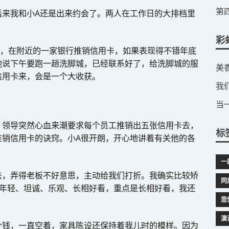
​
后来我和小A还是出来约会了。两人在工作日的大排档里
彩
久，在附近的一家银行推销信用卡，如果表现得不错年底
他说下午要跑一趟洗脚城，已经联系好了，给洗脚城的服
​
信用卡来，会是一个大收获。
我
当
，领导突然心血来潮要求每个员工推销出五张信用卡去，
标
推销信用卡的诀窍。小A很开朗，开心地讲着有关他的各
一
去，弄得老板不好意思，主动给我们打折。我确实比较矫
同
他年轻、坦诚、乐观、长相好看，重点是长相好看，我还
悲
演
个钱，一直空着，家具陈设还保持着我儿时的模样。因为