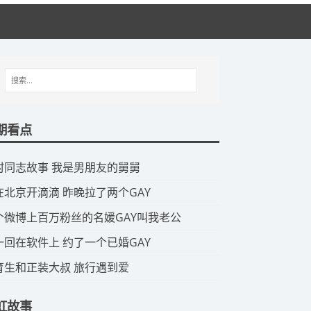
期看点
山村同志故事 我是男朋友的舅舅
我在北京开滴滴 昨晚拉了两个GAY
那个微博上百万粉丝的名媛GAY叫我老公
头一回在软件上 约了一个已婚GAY
体育生和正装大叔 旅行遇到爱
虹故事