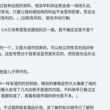
习过各种出柜的资料，他说早料到出柜会是一场持久站，
里有说，只要让我妈相信她的利益不会受到损害，而且出
有利的。」(出柜有风险，请勿冲动行事)
。小A又说希望我去跟他妈见一面。我不确定这是不是个
信的一个，又是大城市回来的，可以树立同性恋的良好新
功。这些夸赞对于我来说显然是失实的，然而我也没办法
他家儿子带坏的。
A一样有强烈的控制欲，眼前的事情显然大大偏离了她的
硬着头皮背了几句出柜手册里的内容。不料她早已看过这
，我都知道了，我看和搞传销的倒也差不多。」
来。不过我倒是有理由乐观，该了解的知识她早已了解到