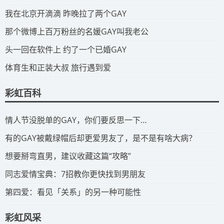
​我在北京开滴滴 昨晚拉了两个GAY
​那个微博上百万粉丝的名媛GAY叫我老公
​头一回在软件上 约了一个已婚GAY
​体育生和正装大叔 旅行遇到爱
彩虹百科
​情人节没脱单的GAY，你们要反思一下…
​有的GAY被戴绿帽后却更爱男友了，是不是有啥大病？
​想要掰弯直男，建议收藏这篇“攻略”
​同志爱情宝典：7招教你更快找到男朋友
​第四爱：看见「关系」的另一种可能性
彩虹风采