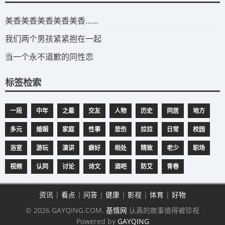
​美香美香美香美香美香……
我们两个男孩紧紧抱在一起
当一个永不道歉的同性恋
标签检索
一段
中年
之最
交友
人物
历史
同居
地方
多元
婚姻
家庭
性事
悲伤
拉拉
日常
校园
浴室
游玩
演讲
癖好
相处
精致
老少
职场
视频
认同
讨论
诗文
酒吧
防艾
青春
资讯
|
看点
|
问答
|
健康
|
影视
|
体育
|
好物
© 2026 GAYQING.COM.
基情网
认真的故事值得被珍视
Powered by
GAYQING