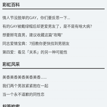
彩虹百科
​情人节没脱单的GAY，你们要反思一下…
​有的GAY被戴绿帽后却更爱男友了，是不是有啥大病？
​想要掰弯直男，建议收藏这篇“攻略”
​同志爱情宝典：7招教你更快找到男朋友
​第四爱：看见「关系」的另一种可能性
彩虹风采
​美香美香美香美香美香……
我们两个男孩紧紧抱在一起
当一个永不道歉的同性恋
标签检索