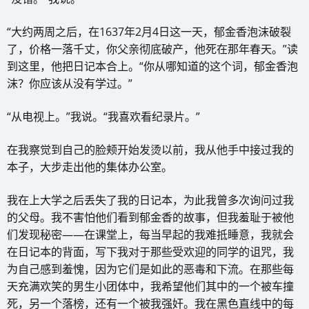
“大约两周之后，在1637年2月4日这一天，郁金香泡沫破裂
了，价格一落千丈，你父亲彻底破产，他死在那年春天。”读
到这里，他把日记本合上。“你从哪知道的这个词，郁金香泡
沫？你应该从没有学过。”
“从电视上。”我说。“我喜欢看纪录片。”
在我察觉到自己的脸颊开始发烫以前，我从他手中接过我的
本子，大步走出他的集体办公室。
我在上大学之后丢失了我的日记本，为此我曾多次询问过我
的父母。我不害怕他们看到郁金香的故事，但我羞耻于被他
们发现秘密——在课堂上，每当早起的我难抵睡意，我就会
在日记本的背面，写下我对于那些受欢迎的同学的诅咒，我
为自己感到羞愧，因为它们是如此的恶毒和下流。在那些每
天充满欢笑的男生小团体中，我希望他们其中的一个被车撞
死，另一个落榜，还有一个被我强奸。我在黑色直线中的每