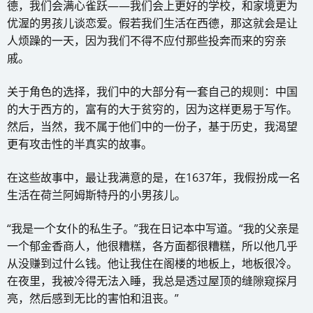
德，我们会满心雀跃——我们会上更好的学校，和家境更为
优渥的男孩儿谈恋爱。假若我们生活在西德，那这就会是让
人烦躁的一天，因为我们不得不应付那些投奔而来的穷亲
戚。
关于角色的选择，我们中的大部分有一套自己的规则：中国
的大于西方的，富有的大于贫穷的，因为这样更易于写作。
然后，当然，我不属于他们中的一份子，基于历史，我渴望
更有攻击性的半真实的故事。
在这些故事中，最让我满意的是，在1637年，我假扮成一名
生活在荷兰阿姆斯特丹的小男孩儿。
“我是一个女仆的私生子。”我在日记本中写道。“我的父亲是
一个郁金香商人，他很糟糕，各方面都很糟糕，所以他几乎
从没赚到过什么钱。他让我住在阁楼的地板上，地板很冷。
在夜里，我被冷得无法入睡，我总是透过屋顶的缝隙窥探月
亮，然后感到无比的害怕和沮丧。”