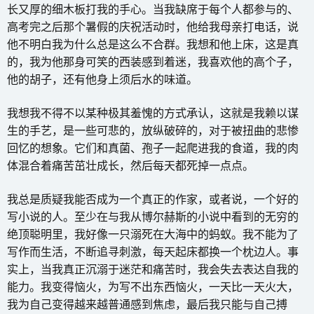
长又厚的细木板打我的手心。当我缺席于每个人都参与的、
高考完之后那个暑假的庆祝活动时，他给我母亲打电话，说
他不明白我为什么总是这么不合群。我想和他上床，这是真
的，我为他那身可笑的西装感到着迷，我喜欢他的高个子，
他的胡子，还有他身上须后水的味道。
我想我不得不以某种极其羞愧的方式承认，这就是我赖以谋
生的手艺，是一些可悲的，放纵破碎的，对于被扭曲的悲惨
回忆的想象。它们和真菌、孢子一起爬进我的食道，我的肉
体混合着痛苦茁壮成长，然后每天都死掉一点点。
我总是质疑我能否成为一个真正的作家，或者说，一个好的
写小说的人。至少在与我从博尔赫斯的小说中看到的无穷的
绝顶聪明里，我好像一只溺死在大海中的蚂蚁。我不能为了
写作而生活，不断追寻刺激，每天起床都换一个枕边人。事
实上，当我真正沉溺于迷茫和痛苦时，我会失去表达自我的
能力。我变得恼火，为写不出东西恼火，一天比一天火大，
我为自己变得越来越普通感到焦虑，最后我只能与自己搏