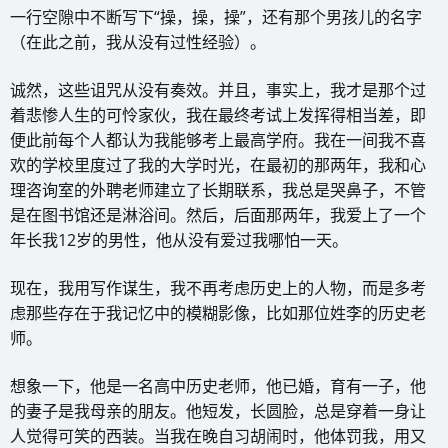
一行空隙中不断写下“操，操，操”，还有那个男孩儿的名字
（在此之前，我从没有过性经验）。
诚然，这些诅咒从没有奏效。并且，事实上，我才是那个过
着悲惨人生的可怜家伙，我在最终考试上发挥得相当差，即
便此前每个人都认为我能够考上最高学府。我在一间我不喜
欢的学校里度过了我的大学时光，在最初的那两年，我和心
理咨询室的外聘老师建立了长期联系，我总是哭鼻子，不管
是在图书馆还是淋浴间。然后，后面那两年，我爱上了一个
年长我12岁的男性，他从没有爱过我哪怕一天。
现在，我用写作谋生，我不再考虑历史上的人物，而是多考
虑那些存在于我记忆中的模糊影像，比如那位姓李的历史老
师。
想象一下，他是一名高中历史老师，他已婚，育有一子，他
的妻子是我母亲的朋友。他短发，长圆脸，总是穿着一身让
人觉得可笑的西装。当我在晚自习胡闹时，他体罚我，用又