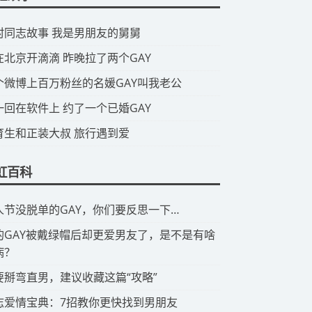
山村同志故事 我是男朋友的舅舅
我在北京开滴滴 昨晚拉了两个GAY
那个微博上百万粉丝的名媛GAY叫我老公
头一回在软件上 约了一个已婚GAY
体育生和正装大叔 旅行遇到爱
虹百科
情人节没脱单的GAY，你们要反思一下…
有的GAY被戴绿帽后却更爱男友了，是不是有啥
病？
想要掰弯直男，建议收藏这篇“攻略”
同志爱情宝典：7招教你更快找到男朋友