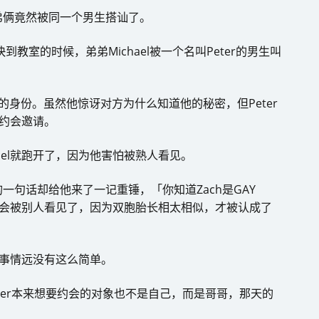
弟俩竟然被同一个男生搭讪了。
教室的时候，弟弟Michael被一个名叫Peter的男生叫
AY的身份。虽然他惊讶对方为什么知道他的秘密，但Peter
了约会邀请。
ael就跑开了，因为他害怕被熟人看见。
句话却给他来了一记重锤，「你知道Zach是GAY
天约会被别人看见了，因为双胞胎长相太相似，才被认成了
道事情远没有这么简单。
eter本来想要约会的对象也不是自己，而是哥哥，那天的