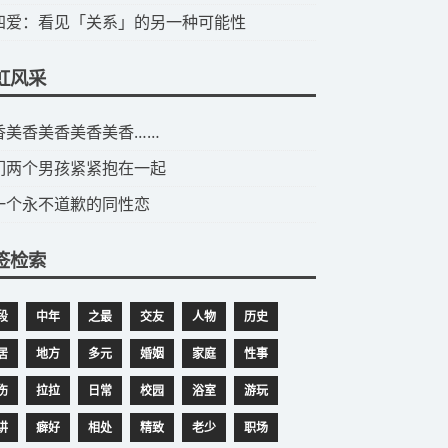
第四爱：看见「关系」的另一种可能性
虹风采
美香美香美香美香美香……
们两个男孩紧紧抱在一起
一个永不道歉的同性恋
签检索
段
中年
之最
交友
人物
历史
居
地方
多元
婚姻
家庭
性事
伤
拉拉
日常
校园
浴室
游玩
讲
癖好
相处
精致
老少
职场