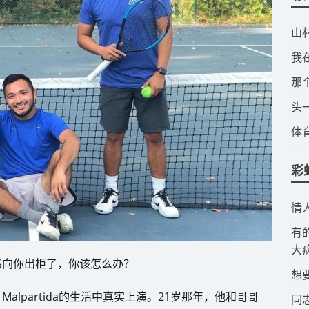
​
​
​
​
​
彩
​
​
大
然向你出柜了，你该怎么办？
​
 Malpartida的生活中真实上演。21岁那年，他和哥哥
​