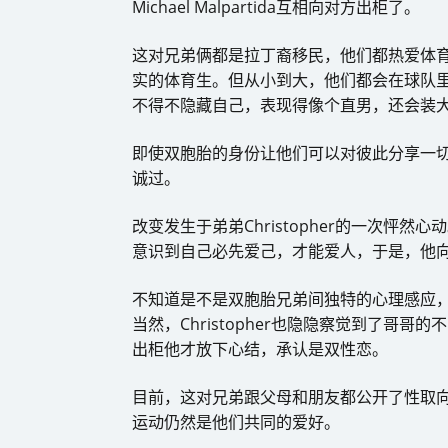
Michael Malpartida互相向对方出柜了。
这对兄弟俩都是拉丁裔移民，他们都热爱体
实的体育生。但从小到大，他们都会在球队
不得不隐藏自己，表现得像个直男，还会装
即使双胞胎的身份让他们可以对彼此分享一
诚过。
改变发生于弟弟Christopher的一次怦
意识到自己必先爱己，才能爱人，于是，他
不知道是不是双胞胎兄弟间独特的心理感应，M
当然，Christopher也隐隐察觉到了哥
出柜他才放下心结，承认是双性恋。
目前，这对兄弟跟父母和朋友都公开了性取
运动仍然是他们共同的爱好。