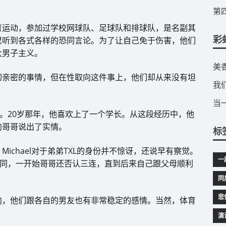
​
育运动，参加过学校网球队、足球队和排球队，是名副其
彩
里听到各式各样的恐同言论。为了让自己免于伤害，他们
大男子主义。
​
切亲密的事情，但在性取向这件事上，他们却从来没有坦
我
当
然心动。20岁那年，他喜欢上了一个学长。从这段经历中，他
向哥哥说出了实情。
标
ichael对于弟弟TXL的身份并不惊讶，还说早有察觉。
一
哥的不同，一开始哥哥还否认三连，直到后来自己跟父母顺利
同
悲
向，他们跟各自的男友也有非常稳定的感情。当然，体育
演