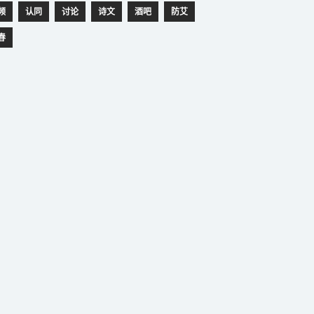
频
认同
讨论
诗文
酒吧
防艾
春