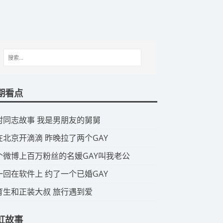
期看点
山村同志故事 我是男朋友的舅舅
我在北京开滴滴 昨晚拉了两个GAY
那个微博上百万粉丝的名媛GAY叫我老公
头一回在软件上 约了一个已婚GAY
体育生和正装大叔 旅行遇到爱
虹故事