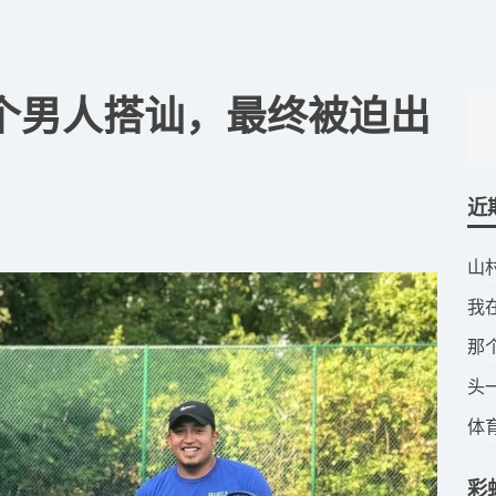
一个男人搭讪，最终被迫出
近
​
​
​
​
​
彩