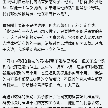
生瞳妈用自己犀利的语言安慰丸子，他说，「你有那么多粉
丝，就他一个唱反调的，你干嘛理他的话？他是哪位野鸡，
我们都没说被消费，他在那高什么潮？」
瞳妈嘴上显得不是很讲理，但内心却有自己的判定准线，
「我觉得有一些人是小题大做了，只要博主不传递恶意的东
西，这个系列视频就是有正面意义的，它会帮助大家发现同
志群体鲜活有趣的一面，消解对同志群体的负面印象。从丸
子这边，我感受到的就是正向的信息。」
「同7」视频在群友的素材帮助下继续更新着，但关于这个系
列的批评还没有停止。去年的11月和12月，是该系列视频更
新最为频繁的两个月，也是遭到质疑最多的两个月。「我讲
的内容很多都是GAY圈的高阶知识，不像其他直人博主都是
点到为止，所以我挨骂得更狠一点。」丸子说。
再遇到这样的质疑，丸子依旧会把网友的留言发到群里来，
群友也会用🐔味十足的方式关心她，「他们看到我总说这事