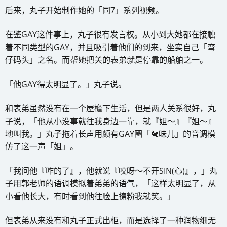
后来，丸子开始制作她的「同7」系列视频。
在鉴GAY这件事上，丸子很有发言权。从小到大她都在接触
着不同类型的GAY，并且吸引着他们的到来，坐实自己「弯
仔码头」之名。而帮她把关的表弟就是停靠的船舶之一。
「他GAY得太明显了。」丸子说。
和表弟虽然没有在一个屋檐下生活，但是两人关系很好，丸
子说，「他从小没事就往我身边一靠，就『姐～』『姐～』
地叫我。」丸子拖着长声用颇有GAY圈「🐔味儿」的音调模
仿了这一声「姐」。
「我问他『咋的了』，他就说『哎呀～不开SIN(心)』，」丸
子用郭老师的语调模拟着弟弟的语气，「这样太明显了，从
小看他长大，有时看到他往脸上擦粉我就笑。」
但表弟从来没有和丸子正式出柜，而是选择了一种润物细无