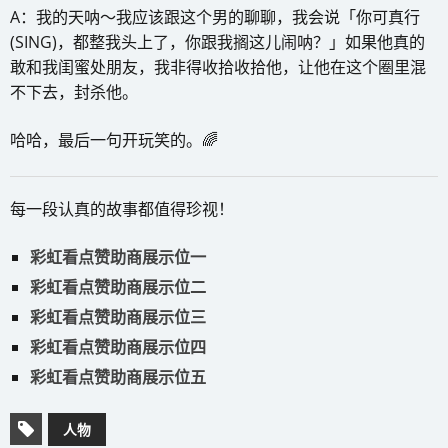
A：我的天呐～我应该跟这个男的聊聊，我会说「你可真行
(SING)，都整我头上了，你跟我搁这儿闹呐？」如果他真的
敢和我闺蜜处朋友，我非得收拾收拾他，让他在这个圈里混
不下去，封杀他。
哈哈，最后一句开玩笑的。🌈
每一段认真的故事都值得珍视！
彩虹看点赞助商展示位一
彩虹看点赞助商展示位二
彩虹看点赞助商展示位三
彩虹看点赞助商展示位四
彩虹看点赞助商展示位五
人物