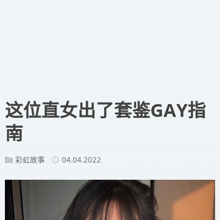
这位直女出了套鉴GAY指
南
彩虹故事
04.04.2022