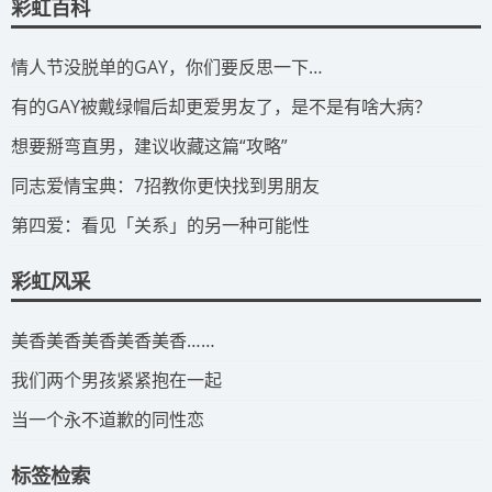
彩虹百科
​情人节没脱单的GAY，你们要反思一下…
​有的GAY被戴绿帽后却更爱男友了，是不是有啥大病？
​想要掰弯直男，建议收藏这篇“攻略”
​同志爱情宝典：7招教你更快找到男朋友
​第四爱：看见「关系」的另一种可能性
彩虹风采
​美香美香美香美香美香……
我们两个男孩紧紧抱在一起
当一个永不道歉的同性恋
标签检索