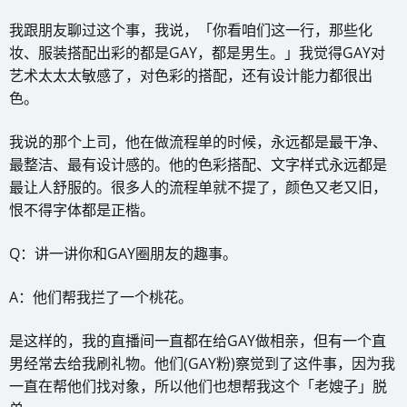
我跟朋友聊过这个事，我说，「你看咱们这一行，那些化
妆、服装搭配出彩的都是GAY，都是男生。」我觉得GAY对
艺术太太太敏感了，对色彩的搭配，还有设计能力都很出
色。
我说的那个上司，他在做流程单的时候，永远都是最干净、
最整洁、最有设计感的。他的色彩搭配、文字样式永远都是
最让人舒服的。很多人的流程单就不提了，颜色又老又旧，
恨不得字体都是正楷。
Q：讲一讲你和GAY圈朋友的趣事。
A：他们帮我拦了一个桃花。
是这样的，我的直播间一直都在给GAY做相亲，但有一个直
男经常去给我刷礼物。他们(GAY粉)察觉到了这件事，因为我
一直在帮他们找对象，所以他们也想帮我这个「老嫂子」脱