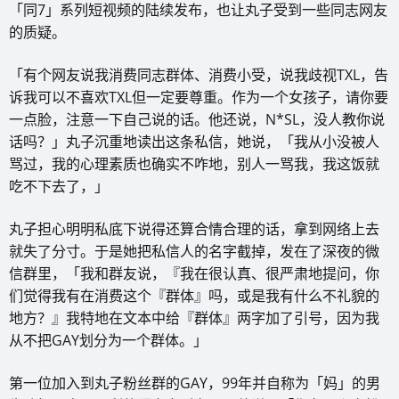
「同7」系列短视频的陆续发布，也让丸子受到一些同志网友
的质疑。
「有个网友说我消费同志群体、消费小受，说我歧视TXL，告
诉我可以不喜欢TXL但一定要尊重。作为一个女孩子，请你要
一点脸，注意一下自己说的话。他还说，N*SL，没人教你说
话吗？」丸子沉重地读出这条私信，她说，「我从小没被人
骂过，我的心理素质也确实不咋地，别人一骂我，我这饭就
吃不下去了，」
丸子担心明明私底下说得还算合情合理的话，拿到网络上去
就失了分寸。于是她把私信人的名字截掉，发在了深夜的微
信群里，「我和群友说，『我在很认真、很严肃地提问，你
们觉得我有在消费这个『群体』吗，或是我有什么不礼貌的
地方？』我特地在文本中给『群体』两字加了引号，因为我
从不把GAY划分为一个群体。」
第一位加入到丸子粉丝群的GAY，99年并自称为「妈」的男