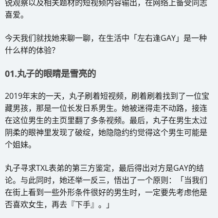
锐观察以及相关题材的短视频内容输出，在网络上备受同志
喜爱。
今天我们就找她来聊一聊，在生活中「左右逢GAY」是一种
什么样的体验？
01.丸子的眼睛是雪亮的
2019年末的一天，丸子刷着短视频，刷着刷着找到了一位宝
藏男孩，那是一位长发日系男生。她被迷得走不动路，接连
在这位男生的主页里翻了多条视频。最后，丸子在男生太过
阴柔的眼神里发现了破绽，她隐隐约约觉得这个男生可能是
个姐妹。
丸子寻求TXL表弟的第三方鉴定，最后得出对方是GAY的结
论。与此同时，她还举一反三，悟出了一个原则：「当我们
在街上看到一些外形条件很好的男生时，一定要先考虑他是
否喜欢女生，再去『下手』。」