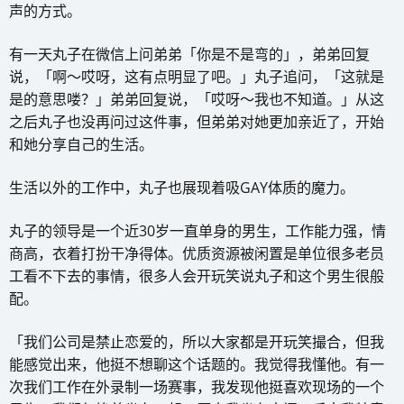
声的方式。
有一天丸子在微信上问弟弟「你是不是弯的」，弟弟回复
说，「啊～哎呀，这有点明显了吧。」丸子追问，「这就是
是的意思喽？」弟弟回复说，「哎呀～我也不知道。」从这
之后丸子也没再问过这件事，但弟弟对她更加亲近了，开始
和她分享自己的生活。
生活以外的工作中，丸子也展现着吸GAY体质的魔力。
丸子的领导是一个近30岁一直单身的男生，工作能力强，情
商高，衣着打扮干净得体。优质资源被闲置是单位很多老员
工看不下去的事情，很多人会开玩笑说丸子和这个男生很般
配。
「我们公司是禁止恋爱的，所以大家都是开玩笑撮合，但我
能感觉出来，他挺不想聊这个话题的。我觉得我懂他。有一
次我们工作在外录制一场赛事，我发现他挺喜欢现场的一个