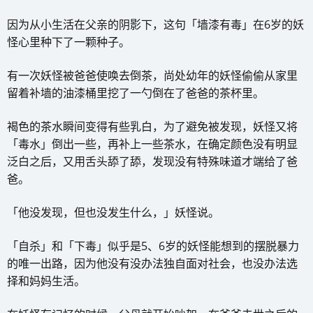
因为从小生活在父亲的阴影下，这句「墙漆有毒」在6岁的妖
怪心里种下了一颗种子。
有一次妖怪被爸爸使唤去倒茶，尚处幼年的妖怪偷偷从家里
留着补墙的油漆桶里挖了一勺倒在了爸爸的茶杯里。
褐色的茶水瞬间变得有些乳白，为了避免被发现，妖怪又将
「毒水」倒出一些，再补上一些茶水，在确定颜色没有明显
泛白之后，又用舌头舔了舔，发现没有特殊味道才端给了爸
爸。
「他没发现，但也没发生什么，」妖怪说。
「自杀」和「下毒」似乎是5、6岁的妖怪能想到的摆脱暴力
的唯一出路，因为他没有没办法独自面对社会，也没办法选
择和妈妈生活。