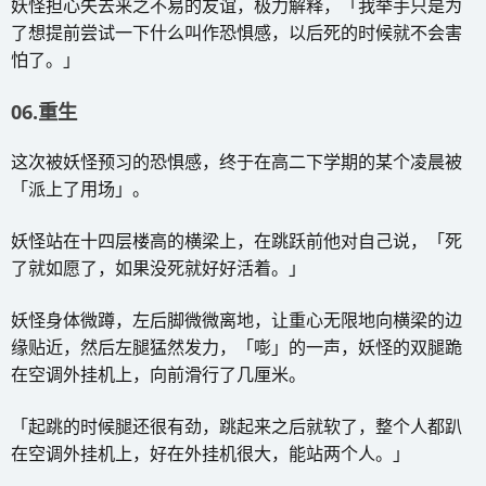
妖怪担心失去来之不易的友谊，极力解释，「我举手只是为
了想提前尝试一下什么叫作恐惧感，以后死的时候就不会害
怕了。」
06.重生
这次被妖怪预习的恐惧感，终于在高二下学期的某个凌晨被
「派上了用场」。
妖怪站在十四层楼高的横梁上，在跳跃前他对自己说，「死
了就如愿了，如果没死就好好活着。」
妖怪身体微蹲，左后脚微微离地，让重心无限地向横梁的边
缘贴近，然后左腿猛然发力，「嘭」的一声，妖怪的双腿跪
在空调外挂机上，向前滑行了几厘米。
「起跳的时候腿还很有劲，跳起来之后就软了，整个人都趴
在空调外挂机上，好在外挂机很大，能站两个人。」