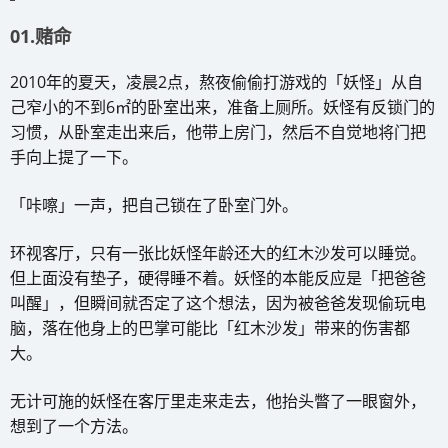
01.赌命
2010年的夏天，凌晨2点，熬夜偷偷打游戏的「妖怪」从自
己窄小的不到6㎡的卧室出来，准备上厕所。妖怪有反锁门的
习惯，从卧室走出来后，他带上房门，然后不自觉地将门把
手向上提了一下。
「咔嚓」一声，把自己锁在了卧室门外。
环视客厅，只有一张比妖怪年龄还大的红木沙发可以睡觉。
但上面没有垫子，硬得睡不着。妖怪的本能反应是「把爸爸
叫醒」，但瞬间就否定了这个想法，因为被爸爸发现偷玩电
脑，落在他身上的巴掌可能比「红木沙发」带来的伤害都
大。
无计可施的妖怪在客厅里走来走去，他抬头瞥了一眼窗外，
想到了一个方法。