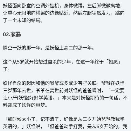
妖怪面向卧室的空调外挂机，身体微蹲，左后脚微微离地，
让重心无限地向横梁的边缘贴近，然后左腿猛然发力，跳向
了一个未知的结局。
02.家暴
腾空一跃的那一年，是妖怪上高二的那一年。
这个从5岁就开始想过自杀的少年，在这一年终于「如愿」
了。
妖怪自杀的起因和他的爷爷或多或少有些关联。爷爷在妖怪
三岁那年去世，爷爷在离世前对妖怪的爸爸嘱咐，「一定要
让小严(妖怪)好好学英语。」本来是对妖怪期待的一句话，不
料却成了妖怪的噩梦。
「那时候太小了，记不清了，好像是从三岁开始爸爸教我学
英语的，」妖怪说，「但爸爸动手打我，是从6岁开始的，我