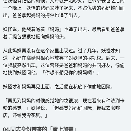
在妖怪有记忆的时候，父母就开始吵架，在爷爷去世之后的
一个晚上，妖怪的爸妈又吵了起来，不占优势的妈妈推门而
出，爸爸拿起妈妈的挎包也追了出去。
妖怪说，他哭着喊着『妈妈』也追了出去，最后看到爸爸拿
着手提包狠狠地砸向妈妈的头。
从此妈妈再没有在这个家里出现过。过了几年，妖怪才知
道，妈妈在离婚时狠心地放弃了对妖怪的探视权。后来，一
位叔叔突然出现，这位曾经是爸爸和妈妈的共同好友，偷偷
地找到妖怪问他，「你想不想见你的妈妈啊？」
妖怪才和妈妈再见上面，之后便在私底下偷偷地团聚。
「再见到妈妈的时候感觉她的妆很浓，现在看来有种浓到卡
粉的感觉，」妖怪说，「但感觉妈妈好国际，带我去咖啡
店，还给我零花钱。」
04.同志身份带来的「雪上加霜」