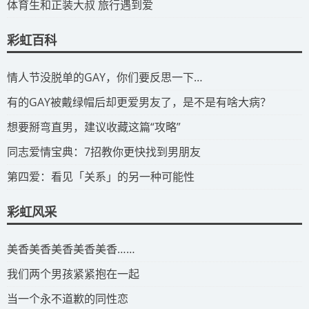
​体育生和正装大叔 旅行遇到爱
彩虹百科
​情人节没脱单的GAY，你们要反思一下…
​有的GAY被戴绿帽后却更爱男友了，是不是有啥大病？
​想要掰弯直男，建议收藏这篇“攻略”
​同志爱情宝典：7招教你更快找到男朋友
​第四爱：看见「关系」的另一种可能性
彩虹风采
​美香美香美香美香美香……
我们两个男孩紧紧抱在一起
当一个永不道歉的同性恋