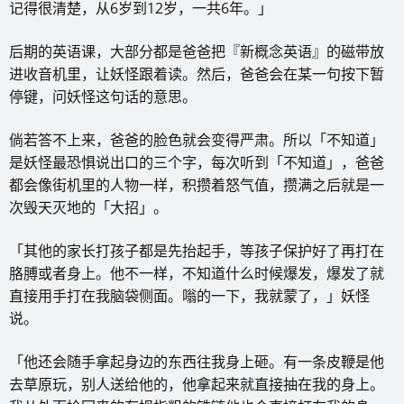
记得很清楚，从6岁到12岁，一共6年。」
后期的英语课，大部分都是爸爸把『新概念英语』的磁带放
进收音机里，让妖怪跟着读。然后，爸爸会在某一句按下暂
停键，问妖怪这句话的意思。
倘若答不上来，爸爸的脸色就会变得严肃。所以「不知道」
是妖怪最恐惧说出口的三个字，每次听到「不知道」，爸爸
都会像街机里的人物一样，积攒着怒气值，攒满之后就是一
次毁天灭地的「大招」。
「其他的家长打孩子都是先抬起手，等孩子保护好了再打在
胳膊或者身上。他不一样，不知道什么时候爆发，爆发了就
直接用手打在我脑袋侧面。嗡的一下，我就蒙了，」妖怪
说。
「他还会随手拿起身边的东西往我身上砸。有一条皮鞭是他
去草原玩，别人送给他的，他拿起来就直接抽在我的身上。