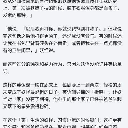
我从外面捡回来的有拇指粗的铁链他也会直接打在我的身
上，第一次被铁链子抽的时候，脱下衣服浑身都是血条子，
发紫的那种。」
「他说，『以后我再打你，你就说爸爸别打我了。』但我说
完这句话之后他打得更凶了，还说我没有骨气。有的时候还
让我在书包里背着砖头在外面走，或者把我关在一点光都没
有的卫生间里，」妖怪说。
而这些过分的惩罚和暴力行为，只因为妖怪没能记住英语单
词。
这样的英语课一般在周末上，每周要上一到两次，轻松的周
末变成了妖怪最恐惧的日子。英语辅导课的「折磨」，让妖
怪对「家」没有了期待，他心里的那个家早已经被爸爸举起
又落下的拳头震得粉碎。
在这个「家」生活的妖怪，习惯睡觉的时候锁门，这样更有
安全感；和爸爸奶奶坐在一起看电视，想笑的时候会忍着，