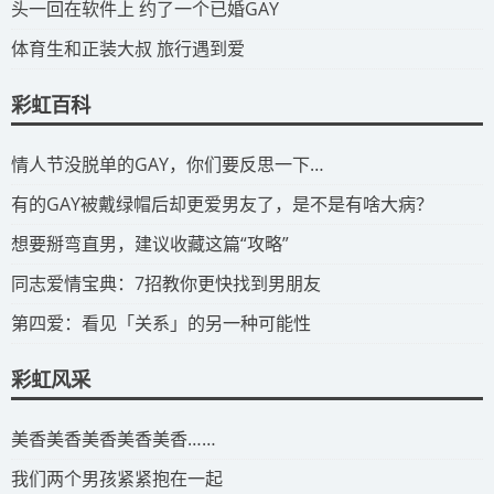
​头一回在软件上 约了一个已婚GAY
​体育生和正装大叔 旅行遇到爱
彩虹百科
​情人节没脱单的GAY，你们要反思一下…
​有的GAY被戴绿帽后却更爱男友了，是不是有啥大病？
​想要掰弯直男，建议收藏这篇“攻略”
​同志爱情宝典：7招教你更快找到男朋友
​第四爱：看见「关系」的另一种可能性
彩虹风采
​美香美香美香美香美香……
我们两个男孩紧紧抱在一起