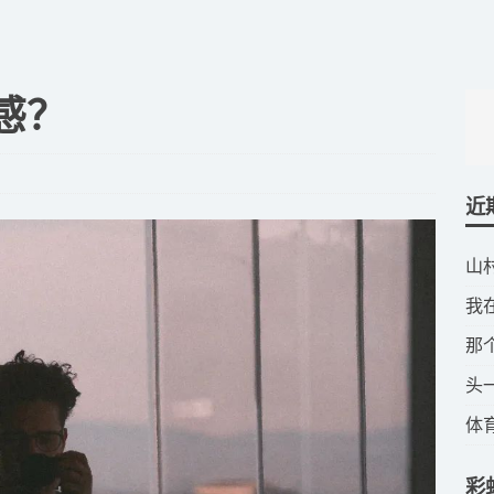
敏感？
近
​
​
​
​
​
彩