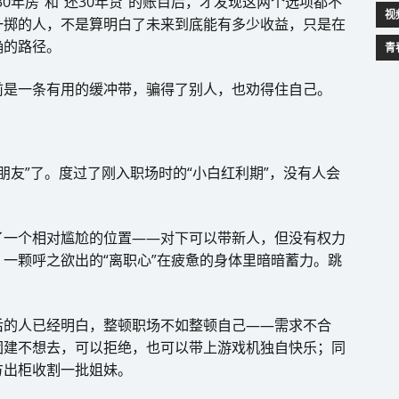
0年房”和“还30年贷”的账目后，才发现这两个选项都不
视
一掷的人，不是算明白了未来到底能有多少收益，只是在
确的路径。
青
前是一条有用的缓冲带，骗得了别人，也劝得住自己。
朋友”了。度过了刚入职场时的“小白红利期”，没有人会
。
了一个相对尴尬的位置——对下可以带新人，但没有权力
一颗呼之欲出的“离职心”在疲惫的身体里暗暗蓄力。跳
后的人已经明白，整顿职场不如整顿自己——需求不合
团建不想去，可以拒绝，也可以带上游戏机独自快乐；同
方出柜收割一批姐妹。