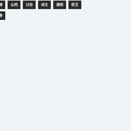
频
认同
讨论
诗文
酒吧
防艾
春