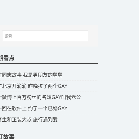
期看点
山村同志故事 我是男朋友的舅舅
我在北京开滴滴 昨晚拉了两个GAY
那个微博上百万粉丝的名媛GAY叫我老公
头一回在软件上 约了一个已婚GAY
体育生和正装大叔 旅行遇到爱
虹故事