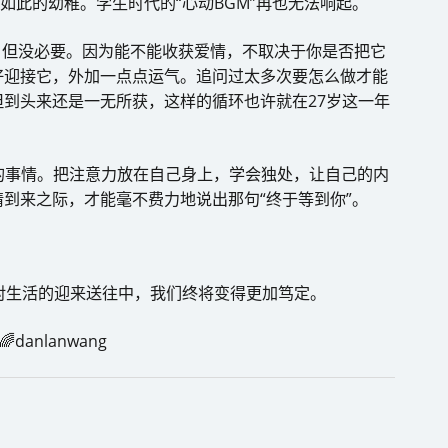
如此的幼稚。学生时代的“心动BGM”再也无法响起。
以，但没必要。因为能不能收获爱情，不取决于你是否把它
好迎接它，外加一点点运气。追问过太多次要怎么做才能
到头来还是一无所获，这样的循环也许就在27岁这一年
乎的事情。把注意力放在自己身上，学会独处，让自己的内
到来之际，才能毫不费力地说出那句“终于等到你”。
对生活的迎来送往中，我们终将变得更加笃定。
anlanwang