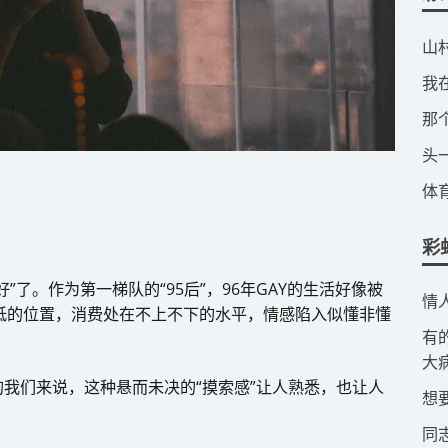
​
​
​
​
​
彩
好”了。作为第一梯队的“95后”，96年GAY的生活好像被
​
不低的位置，消费处在不上不下的水平，情感陷入似懂非懂
​
大
我们来说，这种悬而未决的“摸索感”让人熟悉，也让人
​
​