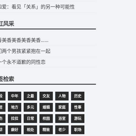
第四爱：看见「关系」的另一种可能性
虹风采
美香美香美香美香美香……
们两个男孩紧紧抱在一起
一个永不道歉的同性恋
签检索
段
中年
之最
交友
人物
历史
居
地方
多元
婚姻
家庭
性事
伤
拉拉
日常
校园
浴室
游玩
讲
癖好
相处
精致
老少
职场