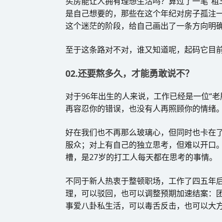
买房能让人拥有理想生活吗？算过了一笔“租3
是自己想要的，那些在这个年纪对房子孤注
这个迷茫的阶段，给自己画出了一条方向明
至于这条路对不对，谁又知道呢，起码它目
02.还要熬多久，才能勇敢说不？
对于96年出生的人来说，工作已经是一位“老
再容忍你的错误，也没有人再照顾你的情绪
好在我们也不再那么玻璃心，但同时也卡在
服众；对上有自己的独立思考，但难以开口。
槽，是27岁的打工人每天都在思考的事情。
不同于新人热衷于整顿职场，工作了四五年
理，可以驳回，也可以调整预期加速结案：
事爱八卦私生活，可以毒舌反击，也可以大