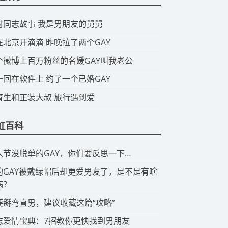
山村同志故事 我是男朋友的舅舅
我在北京开滴滴 昨晚拉了两个GAY
那个微博上百万粉丝的名媛GAY叫我老公
头一回在软件上 约了一个已婚GAY
体育生和正装大叔 旅行遇到爱
虹百科
情人节没脱单的GAY，你们要反思一下…
有的GAY被戴绿帽后却更爱男友了，是不是有啥
病？
想要掰弯直男，建议收藏这篇“攻略”
同志爱情宝典：7招教你更快找到男朋友