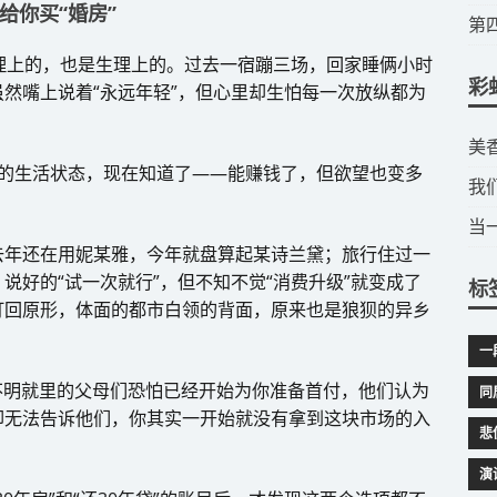
给你买“婚房”
​
理上的，也是生理上的。过去一宿蹦三场，回家睡俩小时
彩
然嘴上说着“永远年轻”，但心里却生怕每一次放纵都为
​
样的生活状态，现在知道了——能赚钱了，但欲望也变多
我
当
去年还在用妮某雅，今年就盘算起某诗兰黛；旅行住过一
说好的“试一次就行”，但不知不觉“消费升级”就变成了
标
打回原形，体面的都市白领的背面，原来也是狼狈的异乡
一
不明就里的父母们恐怕已经开始为你准备首付，他们认为
同
却无法告诉他们，你其实一开始就没有拿到这块市场的入
悲
演