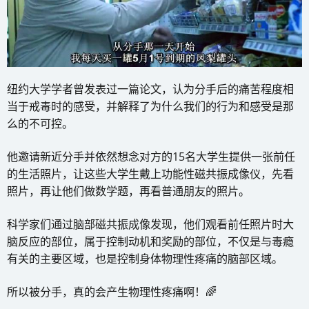
纽约大学学者曾发表过一篇论文，认为分手后的痛苦程度相
当于戒毒时的感受，并解释了为什么我们的行为和感受是那
么的不可控。
他邀请新近分手并依然想念对方的15名大学生提供一张前任
的生活照片，让这些大学生戴上功能性磁共振成像仪，先看
照片，再让他们做数学题，再看普通朋友的照片。
科学家们通过脑部磁共振成像发现，他们观看前任照片时大
脑反应的部位，属于控制动机和奖励的部位，不仅是与毒瘾
有关的主要区域，也是控制身体物理性疼痛的脑部区域。
所以被分手，真的会产生物理性疼痛啊！🌈