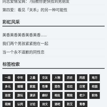
​同志爱情宝典：7招教你更快找到男朋友
​第四爱：看见「关系」的另一种可能性
彩虹风采
​美香美香美香美香美香……
我们两个男孩紧紧抱在一起
当一个永不道歉的同性恋
标签检索
一段
中年
之最
交友
人物
历史
同居
地方
多元
婚姻
家庭
性事
悲伤
拉拉
日常
校园
浴室
游玩
演讲
癖好
相处
精致
老少
职场
视频
认同
讨论
诗文
酒吧
防艾
青春