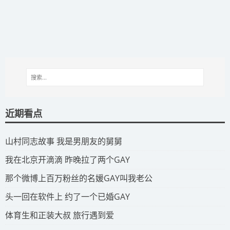
近期看点
​山村同志故事 我是男朋友的舅舅
​我在北京开滴滴 昨晚拉了两个GAY
​那个微博上百万粉丝的名媛GAY叫我老公
​头一回在软件上 约了一个已婚GAY
​体育生和正装大叔 旅行遇到爱