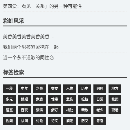
​第四爱：看见「关系」的另一种可能性
彩虹风采
​美香美香美香美香美香……
我们两个男孩紧紧抱在一起
当一个永不道歉的同性恋
标签检索
一段
中年
之最
交友
人物
历史
同居
地方
多元
婚姻
家庭
性事
悲伤
拉拉
日常
校园
浴室
游玩
演讲
癖好
相处
精致
老少
职场
视频
认同
讨论
诗文
酒吧
防艾
青春