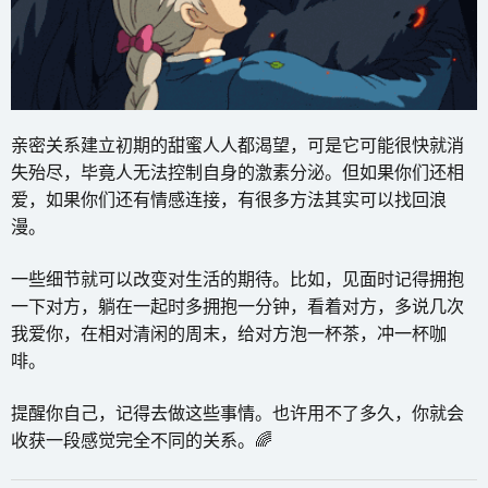
亲密关系建立初期的甜蜜人人都渴望，可是它可能很快就消
失殆尽，毕竟人无法控制自身的激素分泌。但如果你们还相
爱，如果你们还有情感连接，有很多方法其实可以找回浪
漫。
一些细节就可以改变对生活的期待。比如，见面时记得拥抱
一下对方，躺在一起时多拥抱一分钟，看着对方，多说几次
我爱你，在相对清闲的周末，给对方泡一杯茶，冲一杯咖
啡。
提醒你自己，记得去做这些事情。也许用不了多久，你就会
收获一段感觉完全不同的关系。🌈