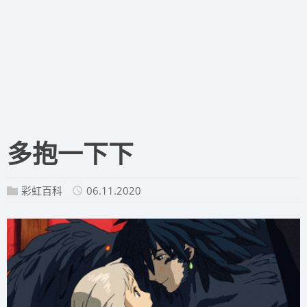
多抱一下下
彩虹百科
06.11.2020