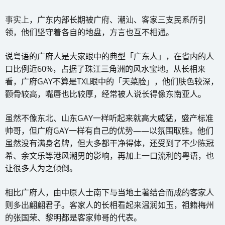
事实上，广东内部长期被广府、潮汕、客家三支民系所引
领，他们坚守着各自的地盘，方言也互不相通。
说粤语的广府人是大家眼中的典型「广东人」，在省内的人
口比例近60%，占据了珠江三角洲的风水宝地。从长相来
看，广府GAY不算是TXL眼中的「天菜脸」，他们肤色较深，
颧骨较高，嘴唇也比较厚，经常被人说长得像东南亚人。
虽然不像东北、山东GAY一样听起来就高大威猛，盛产标准
帅哥，但广府GAY一样有自己的优势——以氛围取胜。他们
虽然没有满身名牌，但大多都干净得体，还受到了不少陈冠
希、余文乐等港风潮男的影响，再加上一口流利的粤语，也
让很多人为之倾倒。
相比广府人，由中原人士南下与当地土著结合而成的客家人
则多出翩翩君子。客家人的长相看起来温润如玉，祖籍梅州
的张国荣、黎明都是客家帅哥的代表。