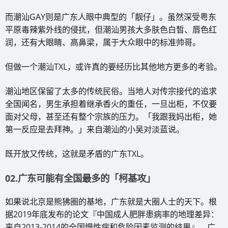
而潮汕GAY则是广东人眼中典型的「靓仔」。虽然深受粤东
平原毒辣紫外线的侵扰，但潮汕男孩大多肤色白皙、唇色红
润，还有大眼睛、高鼻梁，属于大众眼中的标准帅哥。
但做一个潮汕TXL，或许真的要经历比其他地方更多的考验。
潮汕地区保留了太多的传统民俗。当地人对传宗接代的追求
全国闻名，男生承担着继承香火的重任，一旦出柜，不仅要
面对父母，甚至还有整个宗族的压力。「我跟我妈出柜，她
第一反应是去拜神。」来自潮汕的小吴对淡蓝说。
既开放又传统，这就是矛盾的广东TXL。
02.广东可能有全国最多的「柯基攻」
如果说北京是熊狒圈的基地，广东就是大圈人士的天下。根
据2019年底发布的论文『中国成人肥胖患病率的地理差异：
来自2013-2014的全国慢性病和危险因素监测的结果』，广