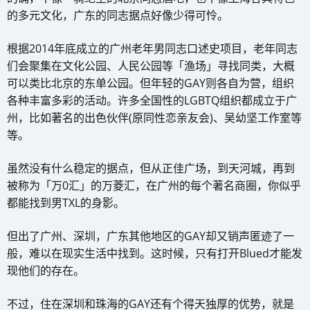
的多元文化，广东的同志据点好像少得可怜。
根据2014年底成立的广州老年男同志口述史项目，老年同志
们会聚集在文化公园、人民公园等「渔场」寻找同类，大概
可以类比北京的东单公园。但年轻的GAY则各自为营，组织
各种丰富多彩的活动。许多全国性的LGBTQ组织都成立于广
州，比如著名的出色伙伴(原同性恋亲友会)、吴幼坚工作室等
等。
虽然没有什么稳定的据点，但从正佳广场，到天河城，再到
被称为「万0汇」的万菱汇，在广州的每个著名商圈，你似乎
都能找到男TXL的身影。
但出了广州、深圳，广东其他地区的GAY却又销声匿迹了一
般，难以在现实生活中找到。这时候，只有打开Blued才能发
现他们的存在。
不过，住在深圳和珠海的GAY还有个得天独厚的优势，就是