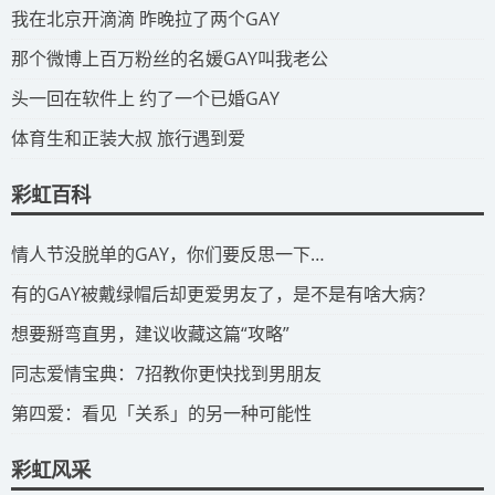
​我在北京开滴滴 昨晚拉了两个GAY
​那个微博上百万粉丝的名媛GAY叫我老公
​头一回在软件上 约了一个已婚GAY
​体育生和正装大叔 旅行遇到爱
彩虹百科
​情人节没脱单的GAY，你们要反思一下…
​有的GAY被戴绿帽后却更爱男友了，是不是有啥大病？
​想要掰弯直男，建议收藏这篇“攻略”
​同志爱情宝典：7招教你更快找到男朋友
​第四爱：看见「关系」的另一种可能性
彩虹风采