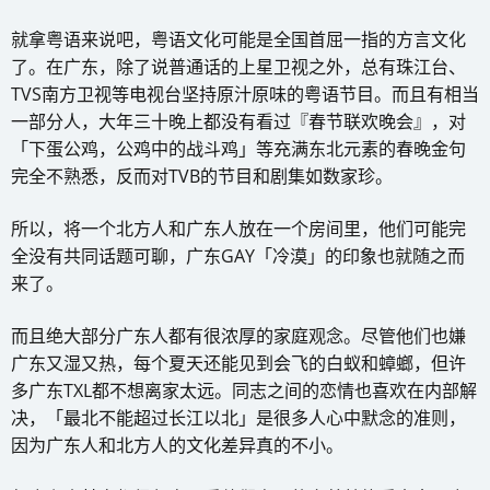
就拿粤语来说吧，粤语文化可能是全国首屈一指的方言文化
了。在广东，除了说普通话的上星卫视之外，总有珠江台、
TVS南方卫视等电视台坚持原汁原味的粤语节目。而且有相当
一部分人，大年三十晚上都没有看过『春节联欢晚会』，对
「下蛋公鸡，公鸡中的战斗鸡」等充满东北元素的春晚金句
完全不熟悉，反而对TVB的节目和剧集如数家珍。
所以，将一个北方人和广东人放在一个房间里，他们可能完
全没有共同话题可聊，广东GAY「冷漠」的印象也就随之而
来了。
而且绝大部分广东人都有很浓厚的家庭观念。尽管他们也嫌
广东又湿又热，每个夏天还能见到会飞的白蚁和蟑螂，但许
多广东TXL都不想离家太远。同志之间的恋情也喜欢在内部解
决，「最北不能超过长江以北」是很多人心中默念的准则，
因为广东人和北方人的文化差异真的不小。