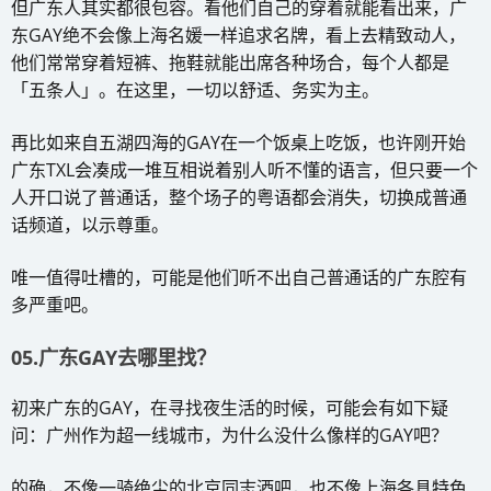
但广东人其实都很包容。看他们自己的穿着就能看出来，广
东GAY绝不会像上海名媛一样追求名牌，看上去精致动人，
他们常常穿着短裤、拖鞋就能出席各种场合，每个人都是
「五条人」。在这里，一切以舒适、务实为主。
再比如来自五湖四海的GAY在一个饭桌上吃饭，也许刚开始
广东TXL会凑成一堆互相说着别人听不懂的语言，但只要一个
人开口说了普通话，整个场子的粤语都会消失，切换成普通
话频道，以示尊重。
唯一值得吐槽的，可能是他们听不出自己普通话的广东腔有
多严重吧。
05.广东GAY去哪里找？
初来广东的GAY，在寻找夜生活的时候，可能会有如下疑
问：广州作为超一线城市，为什么没什么像样的GAY吧？
的确，不像一骑绝尘的北京同志酒吧，也不像上海各具特色