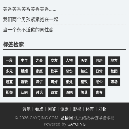
​美香美香美香美香美香……
我们两个男孩紧紧抱在一起
当一个永不道歉的同性恋
标签检索
一段
中年
之最
交友
人物
历史
同居
地方
多元
婚姻
家庭
性事
悲伤
拉拉
日常
校园
浴室
游玩
演讲
癖好
相处
精致
老少
职场
视频
认同
讨论
诗文
酒吧
防艾
青春
资讯
|
看点
|
问答
|
健康
|
影视
|
体育
|
好物
© 2026 GAYQING.COM.
基情网
认真的故事值得被珍视
Powered by
GAYQING