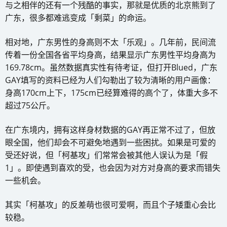
与之相伴的还有一个残酷的事实，那就是优质的北京熊到了
广东，很多都难逃变成「剩菜」的命运。
相对地，广东男性的身高则不太「乐观」。几年前，民间流
传着一份全国各省平均身高，结果显示广东男性平均身高为
169.78cm。虽然数据真实性有待考证，但打开Blued，广东
GAY填写的资料已经为人们勾勒出了较为清晰的用户画像：
身高170cm上下，175cm已经算难得的高个了，体重大多不
超过75公斤。
在广东境内，拥有这样身材数据的GAY再正常不过了，但放
眼全国，他们却会不可避免地遇到一些困扰。如果是可爱的
受还好说，但「柯基攻」们常常会被其他人误认为是「假
1」。即使遇到喜欢的受，也会因为对方对身高的要求而错失
一些机会。
其实「柯基攻」的反差萌也很可爱啊，而且个子矮重心会比
较稳。