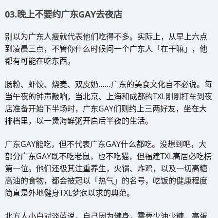
03.晚上不要约广东GAY去夜店
别以为广东人瘦就代表他们吃得不多。实际上，从早上六点
到凌晨三点，不管你什么时候问一个广东人「在干嘛」，他
都有可能在吃东西。
肠粉、虾饺、烧麦、双皮奶……广东的美食文化自不必说。每
当午夜的钟声敲响，当北京、上海和成都的TXL刚刚打车到夜
店准备开始下半场时，广东GAY们则约上三两好友，坐在大
排档里，以一煲海鲜粥开启后半夜的生活。
广东GAY能吃，但不代表广东GAY什么都吃。没想到吧，大
部分广东GAY既不吃老鼠，也不吃猫，但福建TXL高居必吃榜
第一位。他们还极其注重养生，火锅、炸鸡，以及一切高糖
高油的食物，都会被冠以「热气」的名号，吃饭的健康程度
简直是外地健身TXL梦寐以求的典范。
北方人小白对淡蓝说，自己因为健身，需要少油少糖、高蛋