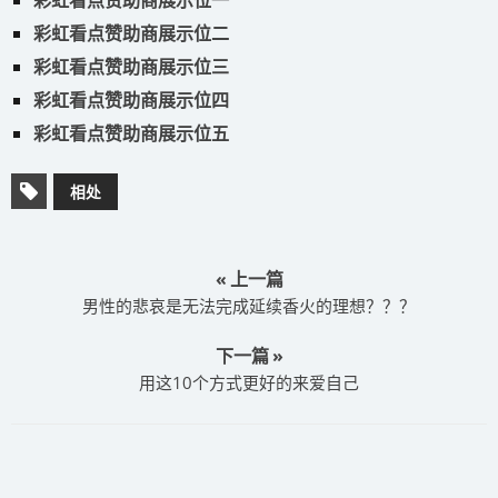
彩虹看点赞助商展示位二
彩虹看点赞助商展示位三
彩虹看点赞助商展示位四
彩虹看点赞助商展示位五
相处
« 上一篇
男性的悲哀是无法完成延续香火的理想？？？
下一篇 »
用这10个方式更好的来爱自己