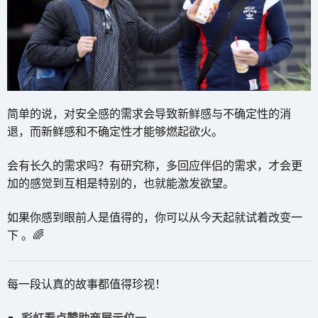
简单的说，对安全感的需求会导致新鲜感与不确定性的消
退，而新鲜感和不确定性才能够燃起欲火。
会有长久的需求吗？有研究称，多回应伴侣的需求，才会更
加的感觉到互相是特别的，也就能激发欲望。
如果你感到眼前人是值得的，你可以从今天起就试着改变一
下 ​​​。🌈
每一段认真的故事都值得珍视！
彩虹看点赞助商展示位一