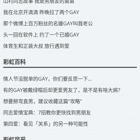
​山村同志故事 我是男朋友的舅舅
​我在北京开滴滴 昨晚拉了两个GAY
​那个微博上百万粉丝的名媛GAY叫我老公
​头一回在软件上 约了一个已婚GAY
​体育生和正装大叔 旅行遇到爱
彩虹百科
​情人节没脱单的GAY，你们要反思一下…
​有的GAY被戴绿帽后却更爱男友了，是不是有啥大病？
​想要掰弯直男，建议收藏这篇“攻略”
​同志爱情宝典：7招教你更快找到男朋友
​第四爱：看见「关系」的另一种可能性
彩虹风采