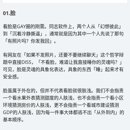
01.脸
看脸是GAY圈的刚需。同志软件上，两个人从「幻想彼此」
到「沉着冷静撕逼」，通常就是因为其中一个人先说了那句
「有照片吗？你发我回」。
有网友在「如果不发照片，还要不要继续聊天」这个哲学辩
题中直接DISS，「不看脸，难道让我直接睡你的灵魂吗？」
可见，脸是灵魂的具象化表达，具象的东西「睡」起来才有
安全感。
脸虽属于外在的，但并不代表看脸就很肤浅。我们不会指责
一个看水果外表猜测甜度的人肤浅，也不会指责一个看小区
环境猜测房价的人肤浅，更不会指责一个看城市建设猜测
GDP的人肤浅，因为每一件事大体都逃不出「从外到内」的
基本顺序。