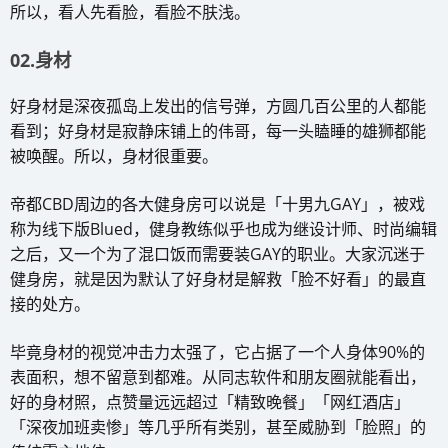
所以，看人先看脸，看脸不肤浅。
02.身材
好身材是深夜孤岛上发出的信号弹，方圆几百公里的人都能
看到；好身材是寂静床铺上的伟哥，每一头瞌睡的雄狮都能
被唤醒。所以，身材很重要。
帝都CBD周边的各大健身房可以说是「十男九GAY」，被戏
称为线下版Blued，健身教练似乎也成为继设计师、时尚编辑
之后，又一个为了混口饭而需要装GAY的职业。大家沉迷于
健身房，就是因为默认了好身材是解救「脸不好看」的最直
接的处方。
毕竟身材的视觉冲击力太强了，它占据了一个人身体90%的
表面积，想不留意到都难。从同志软件和朋友圈就能看出，
好的身材照，点赞量远远超过「精致晚餐」「网红酒店」
「深夜加班卖惨」等几乎所有类别，甚至威胁到「脸照」的