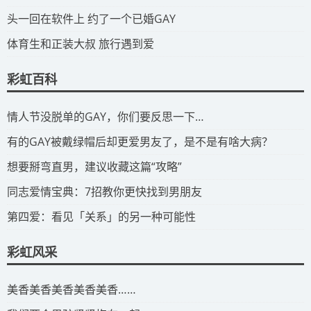
​头一回在软件上 约了一个已婚GAY
​体育生和正装大叔 旅行遇到爱
彩虹百科
​情人节没脱单的GAY，你们要反思一下…
​有的GAY被戴绿帽后却更爱男友了，是不是有啥大病？
​想要掰弯直男，建议收藏这篇“攻略”
​同志爱情宝典：7招教你更快找到男朋友
​第四爱：看见「关系」的另一种可能性
彩虹风采
​美香美香美香美香美香……