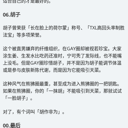
适合自己的才是最好的。
06.胡子
胡子曾荣获「长在脸上的荷尔蒙」称号、「TXL高回头率制胜
法宝」等多项荣誉。
这个被直男嫌弃的纤维组织，在GAY圈却被视若珍宝。大家
涂生姜、生发水比吃药还准时，宁可秃了发际线，也不能嘴
上没毛。但是GAY圈珍惜胡子，并不是因为胡子能调节体温
或是参与皮肤新陈代谢，而是因为它能吸引天菜。
这种风气在熊狒圈最重，甚至成为进入熊狒圈的一把钥匙。
如果在熊狒圈，你的「一抹胡」不能吸引到天菜，那就试试
「一脸胡子」。
对了，有个词叫「胡作非为」。
00.最后