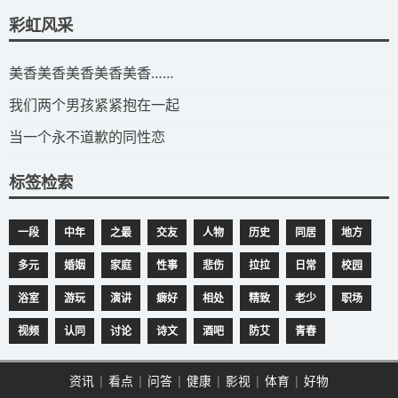
彩虹风采
​美香美香美香美香美香……
我们两个男孩紧紧抱在一起
当一个永不道歉的同性恋
标签检索
一段
中年
之最
交友
人物
历史
同居
地方
多元
婚姻
家庭
性事
悲伤
拉拉
日常
校园
浴室
游玩
演讲
癖好
相处
精致
老少
职场
视频
认同
讨论
诗文
酒吧
防艾
青春
资讯
|
看点
|
问答
|
健康
|
影视
|
体育
|
好物