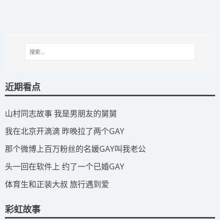
近期看点
​山村同志故事 我是男朋友的舅舅
​我在北京开滴滴 昨晚拉了两个GAY
​那个微博上百万粉丝的名媛GAY叫我老公
​头一回在软件上 约了一个已婚GAY
​体育生和正装大叔 旅行遇到爱
彩虹故事