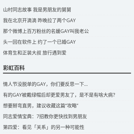
​山村同志故事 我是男朋友的舅舅
​我在北京开滴滴 昨晚拉了两个GAY
​那个微博上百万粉丝的名媛GAY叫我老公
​头一回在软件上 约了一个已婚GAY
​体育生和正装大叔 旅行遇到爱
彩虹百科
​情人节没脱单的GAY，你们要反思一下…
​有的GAY被戴绿帽后却更爱男友了，是不是有啥大病？
​想要掰弯直男，建议收藏这篇“攻略”
​同志爱情宝典：7招教你更快找到男朋友
​第四爱：看见「关系」的另一种可能性