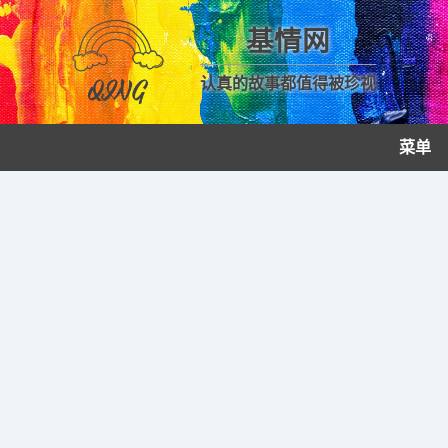
基情网
认真的故事都值得被珍视
菜单