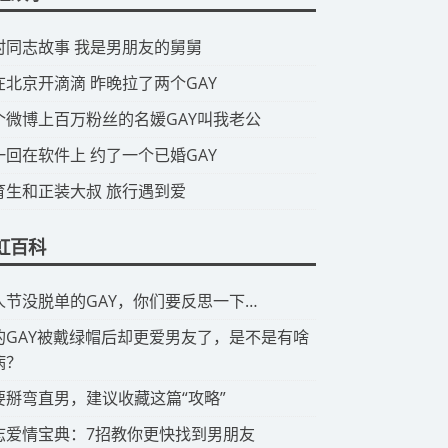
山村同志故事 我是男朋友的舅舅
我在北京开滴滴 昨晚拉了两个GAY
那个微博上百万粉丝的名媛GAY叫我老公
头一回在软件上 约了一个已婚GAY
体育生和正装大叔 旅行遇到爱
虹百科
情人节没脱单的GAY，你们要反思一下…
有的GAY被戴绿帽后却更爱男友了，是不是有啥
病？
想要掰弯直男，建议收藏这篇“攻略”
同志爱情宝典：7招教你更快找到男朋友