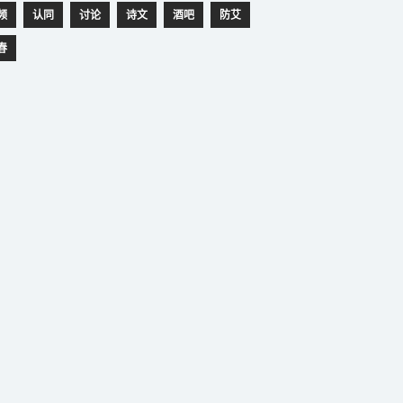
频
认同
讨论
诗文
酒吧
防艾
春