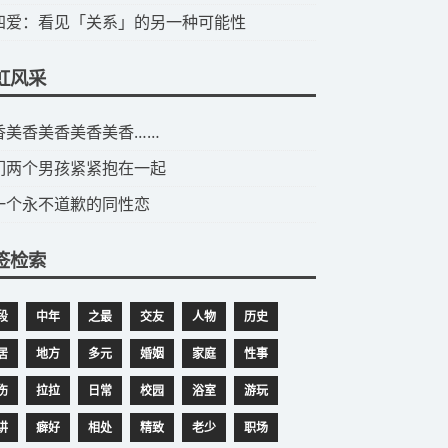
第四爱：看见「关系」的另一种可能性
虹风采
美香美香美香美香美香……
们两个男孩紧紧抱在一起
一个永不道歉的同性恋
签检索
段
中年
之最
交友
人物
历史
居
地方
多元
婚姻
家庭
性事
伤
拉拉
日常
校园
浴室
游玩
讲
癖好
相处
精致
老少
职场