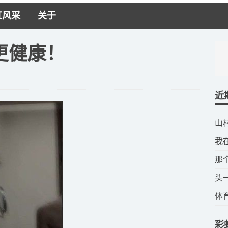
虹风采
关于
更健康！
近
​
​
​
​
​
彩