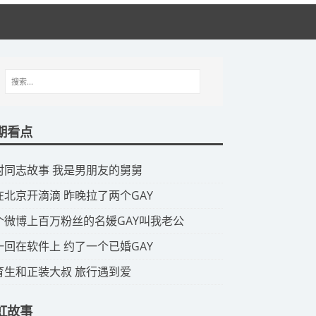
期看点
山村同志故事 我是男朋友的舅舅
我在北京开滴滴 昨晚拉了两个GAY
那个微博上百万粉丝的名媛GAY叫我老公
头一回在软件上 约了一个已婚GAY
体育生和正装大叔 旅行遇到爱
虹故事