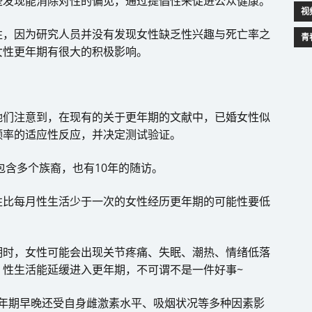
些发现能消除对性的偏见，通过提倡性来促进公众健康。
视
性，因为研究人员并没有发现女性缺乏性兴趣与死亡率之
青
女性更年期有很大的积极影响。
她们注意到，在现有的关于更年期的文献中，已婚女性似
频率的适应性反应，并决定测试验证。
据包含多个族裔，也有10年的随访。
性比每月性生活少于一次的女性经历更年期的可能性要低
期时，女性可能会出现关节疼痛、失眠、潮热、情绪低落
。性生活能延缓进入更年期，不可谓不是一件好事~
更年期早晚还受自身雌激素水平、吸烟状况等多种因素影