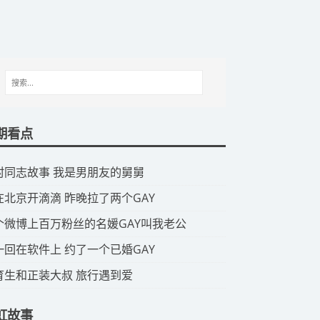
期看点
山村同志故事 我是男朋友的舅舅
我在北京开滴滴 昨晚拉了两个GAY
那个微博上百万粉丝的名媛GAY叫我老公
头一回在软件上 约了一个已婚GAY
体育生和正装大叔 旅行遇到爱
虹故事