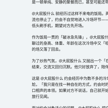
是一顿单纯、安静的聚餐而已，甚至可能还
@大屁股什么 就经历过这样不来电的饭局。
流也停止了，约会不自觉地进入冷场环节—
低头刷手机，期望对方先开场。
作为饭局一贯的「破冰急先锋」，@大屁股什么
聊过的身高、体重、年龄在这次冷场中又「
的场又落了回去。
为了炒热气氛，@大屁股什么 又抛出一个「
结束，交流又回归沉默。他只好放弃了，陪
这是 @大屁股什么 约会经历中为数不多的
尬，「我只是在找一种自在的方式，约会时
口相声的本领。如果对方不说话，自己就开
旅行见闻。