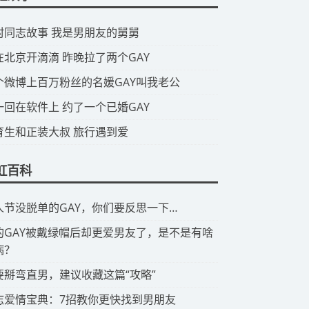
山村同志故事 我是男朋友的舅舅
我在北京开滴滴 昨晚拉了两个GAY
那个微博上百万粉丝的名媛GAY叫我老公
头一回在软件上 约了一个已婚GAY
体育生和正装大叔 旅行遇到爱
虹百科
情人节没脱单的GAY，你们要反思一下…
有的GAY被戴绿帽后却更爱男友了，是不是有啥
病？
想要掰弯直男，建议收藏这篇“攻略”
同志爱情宝典：7招教你更快找到男朋友