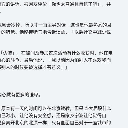
对方的讲话，被网友评价「你也太普通且自信了吧」，并
。
气氛会冷掉，所以才一直主导对话，这也是他最熟悉的且
」的错觉。他略带赌气地告诉淡蓝，「以后社交中减少说
的「伪装」，在被问及参加这次活动有什么收获时，他在电
内心的斗争，最后他说，「我以前因为怕别人不喜欢我而
择别人的时候要被选择才有意义。」
内心藏有更多的谦卑。
原本有一天的时间可以在北京转转，但是 @大屁股什么
自己渺小，让他没有安全感，还是家乡宁波让他觉得自
很多离开北京的北漂一样，只有直面自己对于一座城市的