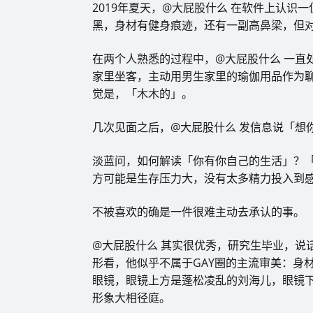
2019年夏天，@大屁股什么 在软件上认
黑，身材有健身痕迹，还有一副高鼻梁，但
在两个人熟悉的过程中，@大屁股什么 一直
家里坐客，主动用男生家里的瑜伽用品作为
觉是，「木木的」。
几次见面之后，@大屁股什么 发信息说「想
淡蓝问，如何解读「你有你自己的生活」？
方可能是生存压力大，没有太多精力投入到
不被喜欢的确是一件很难主动去承认的事。
@大屁股什么 其实很优秀，研究生毕业，说
形看，他似乎不属于GAY圈的主流审美：身
眼镜，眼镜上方是蓬松凌乱的刘海儿，眼镜下
形象大相径庭。