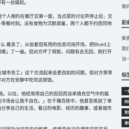
带有一丝尴尬。
​
两个人相约在餐厅见第一面，当点菜的讨论声停止后，交
彩
—等餐时刻。没有食物为沉默遮羞，两个人都不约而同地
​
 着急了，从俗套但有用的信息问询开场，把Blued上
我
咀嚼」了一遍。但对方坏了规矩，问题有去无回，刚打开
当
在城市务工」这个交流起来会更自如的问题，但对方草草
标
伴对方在安静中吃完这顿饭。
一
冷场。以往，他经常用自己的侃侃而谈来填充空气中的尴
的冷场会让我不自在。」在千锤百炼中，他甚至练就了单
同
始分享自己的生活，看过的电影、经历的趣事，或者城市
悲
演