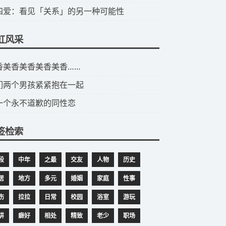
第四爱：看见「关系」的另一种可能性
虹风采
美香美香美香美香美香……
们两个男孩紧紧抱在一起
一个永不道歉的同性恋
签检索
段
中年
之最
交友
人物
历史
居
地方
多元
婚姻
家庭
性事
伤
拉拉
日常
校园
浴室
游玩
讲
癖好
相处
精致
老少
职场