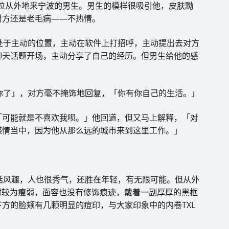
识一位从外地来宁波的男生。男生的模样很吸引他，皮肤黝
对方还是老毛病——不热情。
处于主动的位置，主动在软件上打招呼，主动提出去对方
聊天话题开场，主动分享了自己的经历。但男生给他的感
你了」，对方毫不掩饰地回复，「你有你自己的生活。」
「可能就是不喜欢我呗。」他回道，但又马上解释，「对
感情当中，因为他从那么远的城市来到这里工作。」
话风趣，人也很秀气，还胜在年轻，有无限可能。但从外
材较为瘦弱，面容也没有修饰痕迹，戴着一副厚厚的黑框
方的脸颊有几颗明显的痘印，与大家印象中的内卷TXL