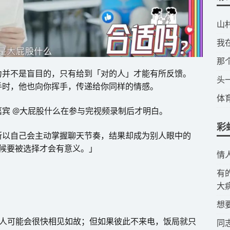
​
​
​
力并不是盲目的，只有给到「对的人」才能有所反馈。
​
手时，他也向你挥手，传递给你同样的情感。
​
宾 @大屁股什么在参与完视频录制后才明白。
彩
所以自己会主动掌握聊天节奏，结果却成为别人眼中的
候要被选择才会有意义。」
​
​
大
​
个人可能会很快相见如故；但如果彼此不来电，饭局就只
​