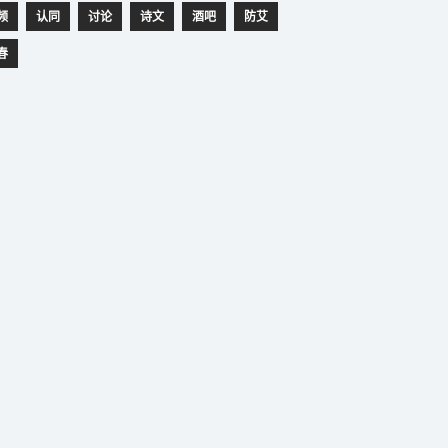
频
认同
讨论
诗文
酒吧
防艾
春