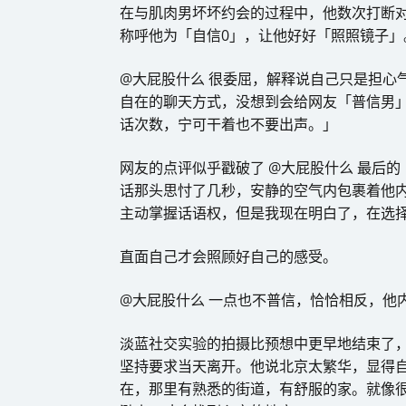
在与肌肉男坏坏约会的过程中，他数次打断
称呼他为「自信0」，让他好好「照照镜子」
@大屁股什么 很委屈，解释说自己只是担心
自在的聊天方式，没想到会给网友「普信男
话次数，宁可干着也不要出声。」
网友的点评似乎戳破了 @大屁股什么 最后
话那头思忖了几秒，安静的空气内包裹着他
主动掌握话语权，但是我现在明白了，在选
直面自己才会照顾好自己的感受。
@大屁股什么 一点也不普信，恰恰相反，他
淡蓝社交实验的拍摄比预想中更早地结束了，
坚持要求当天离开。他说北京太繁华，显得
在，那里有熟悉的街道，有舒服的家。就像