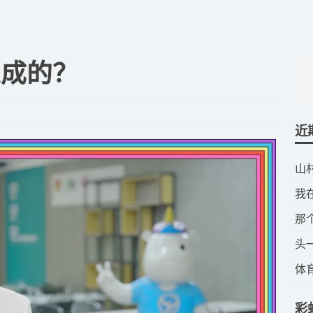
炼成的？
近
​
​
​
​
​
彩