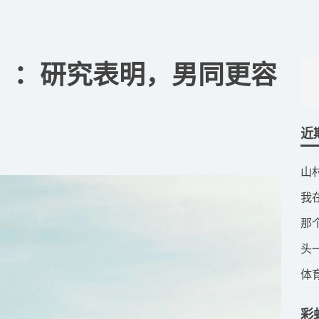
隐」：研究表明，男同更容
近
​
​
​
​
​
彩