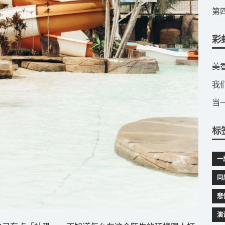
​
彩
​
我
当
标
一
同
悲
演