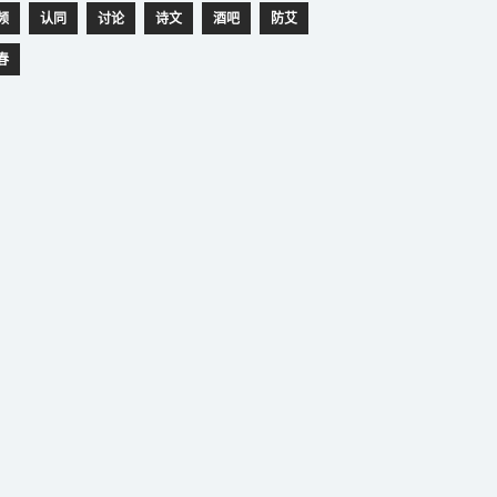
频
认同
讨论
诗文
酒吧
防艾
春