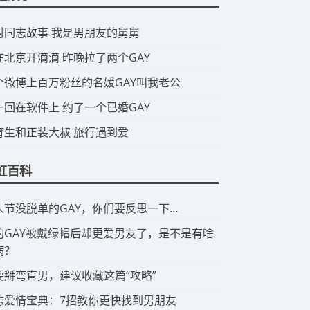
山村同志故事 我是男朋友的舅舅
我在北京开滴滴 昨晚拉了两个GAY
那个微博上百万粉丝的名媛GAY叫我老公
头一回在软件上 约了一个已婚GAY
体育生和正装大叔 旅行遇到爱
虹百科
情人节没脱单的GAY，你们要反思一下…
有的GAY被戴绿帽后却更爱男友了，是不是有啥
病？
想要掰弯直男，建议收藏这篇“攻略”
同志爱情宝典：7招教你更快找到男朋友