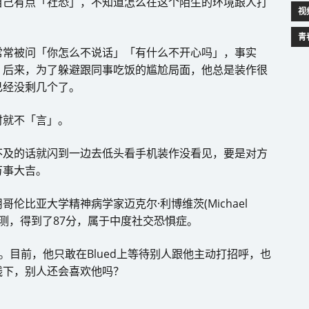
自己有点「社恐」，不知道怎么在这个陌生的环境跟人打
视
青
常常被问「你怎么不说话」「有什么不开心吗」，事实
。后来，为了躲避跟同事吃饭的尴尬局面，他总是装作很
已经没剩几个了。
时就不「言」。
不及的话就闪到一边去低头看手机装作没看见，要是对方
万事大吉。
比亚大学精神病学家迈克尔·利博维茨(Michael
)进行自测，得到了87分，属于中度社交恐惧症。
。目前，他只敢在Blued上等待别人跟他主动打招呼，也
线下，别人还会喜欢他吗？