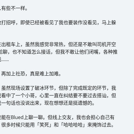
人有些不一样。
敢打招呼，即使已经被看见了我也要装作没看见，马上躲
在出租车上，虽然我感觉非常热，但还是不敢叫司机开空
师尬聊，也不知道怎么接话，但我不敢让他们闭嘴，各种推
……
，再加上社恐，真是难上加难。
，虽然现场设置了破冰环节，但除了完成既定的环节，我
我看中了一个小哥，心里一直在纠结要不要过去搭讪，但
我一句话也没说出来，现在想想还是挺遗憾的。
能在Blued上聊一聊。但线上交友，我也会担心自己有
，很多时候只能用「笑死」和「哈哈哈哈」来掩饰过去。