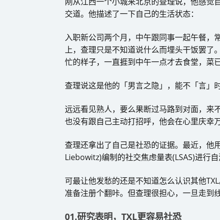
刚从江西一个小城来北京的查理说，他感觉
交道。他描述了一下自己的生活状态：
入职新公司两个月，中午跟同事一起午餐，
上，查理只是不知道说什么而埋头干饭罢了
忙的样子，一直捱到中午一点才去食堂，菜
查理说这是他的「男言之隐」，能不「言」
远远看见熟人，要么果断过马路到对面，来
也没有跟自己主动打招呼，他会在心里庆幸
查理还拿出了自己是社恐的证据。最近，他用哥伦
Liebowitz)编制的社交焦虑量表(LSAS
可最让他发愁的还是不知道怎么认识其他TXL
准备注册个翻咔。但查理很担心，一旦走到
01.研究表明，TXL更容易社恐