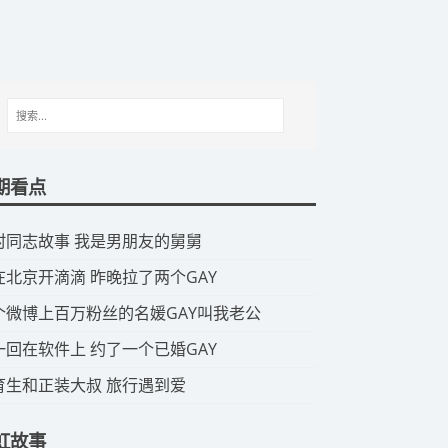
期看点
山村同志故事 我是男朋友的舅舅
我在北京开滴滴 昨晚拉了两个GAY
那个微博上百万粉丝的名媛GAY叫我老公
头一回在软件上 约了一个已婚GAY
体育生和正装大叔 旅行遇到爱
虹故事