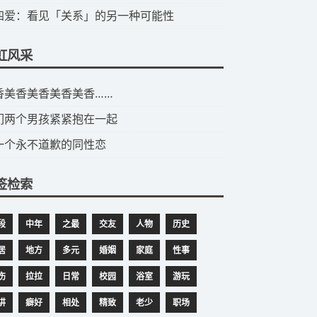
第四爱：看见「关系」的另一种可能性
虹风采
美香美香美香美香美香……
们两个男孩紧紧抱在一起
一个永不道歉的同性恋
签检索
段
中年
之最
交友
人物
历史
居
地方
多元
婚姻
家庭
性事
伤
拉拉
日常
校园
浴室
游玩
讲
癖好
相处
精致
老少
职场