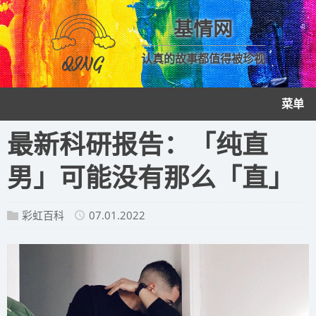
基情网
认真的故事都值得被珍视
菜单
最新科研报告：「纯直
男」可能没有那么「直」
彩虹百科
07.01.2022