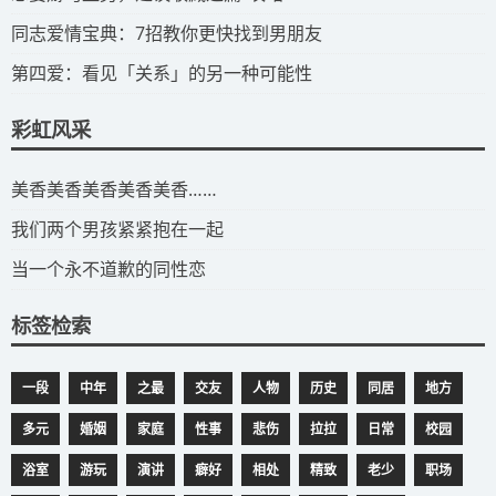
​同志爱情宝典：7招教你更快找到男朋友
​第四爱：看见「关系」的另一种可能性
彩虹风采
​美香美香美香美香美香……
我们两个男孩紧紧抱在一起
当一个永不道歉的同性恋
标签检索
一段
中年
之最
交友
人物
历史
同居
地方
多元
婚姻
家庭
性事
悲伤
拉拉
日常
校园
浴室
游玩
演讲
癖好
相处
精致
老少
职场