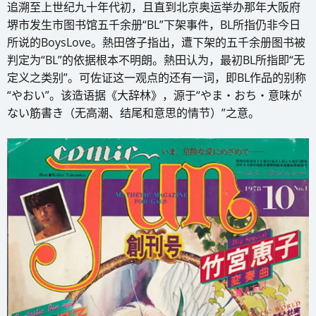
追溯至上世纪九十年代初，且直到北京奥运举办那年大阪府
堺市发生市图书馆五千余册“BL”下架事件，BL所指仍非今日
所说的BoysLove。熱田啓子指出，遭下架的五千余册图书被
判定为“BL”的依据根本不明朗。熱田认为，最初BL所指即“无
定义之类别”。可佐证这一观点的还有一词，即BL作品的别称
“やおい”。该造语据《大辞林》，源于“やま・おち・意味が
ない筋書き（无高潮、结尾和意思的情节）”之意。