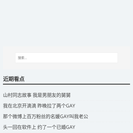
近期看点
​山村同志故事 我是男朋友的舅舅
​我在北京开滴滴 昨晚拉了两个GAY
​那个微博上百万粉丝的名媛GAY叫我老公
​头一回在软件上 约了一个已婚GAY