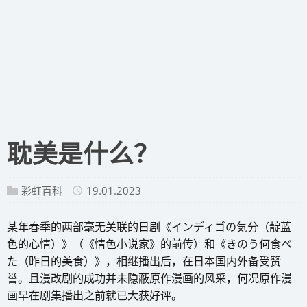
耽美是什么？
彩虹百科
19.01.2023
某年春季的两部毫无关联的日剧《インディゴの気分（靛蓝
色的心情）》（《情色小说家》的前传）和《きのう何食べ
た（昨日的美食）》，相继播出后，在日本国内外备受赞
誉。且漫改剧的成功并未隐蔽原作漫画的风采，何况原作漫
画早在剧集播出之前就已大获好评。