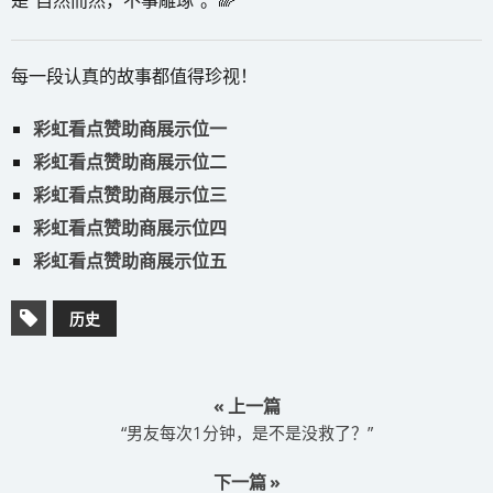
每一段认真的故事都值得珍视！
彩虹看点赞助商展示位一
彩虹看点赞助商展示位二
彩虹看点赞助商展示位三
彩虹看点赞助商展示位四
彩虹看点赞助商展示位五
历史
« 上一篇
“男友每次1分钟，是不是没救了？”
下一篇 »