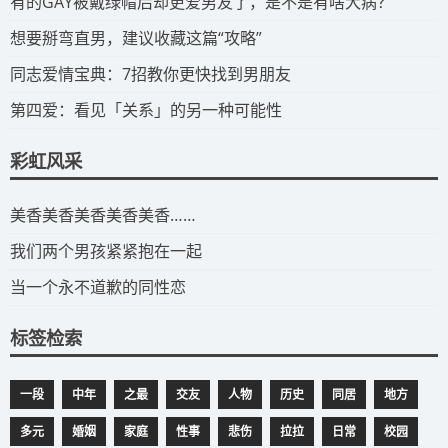
​有的GAY被戴绿帽后却更爱男友了，是不是有啥大病？
​想要掰弯直男，建议收藏这篇“攻略”
​同志爱情宝典：7招教你更快找到男朋友
​第四爱：看见「关系」的另一种可能性
彩虹风采
​美香美香美香美香美香……
我们两个男孩紧紧抱在一起
当一个永不道歉的同性恋
标签检索
一段
中年
之最
交友
人物
历史
同居
地方
多元
婚姻
家庭
性事
悲伤
拉拉
日常
校园