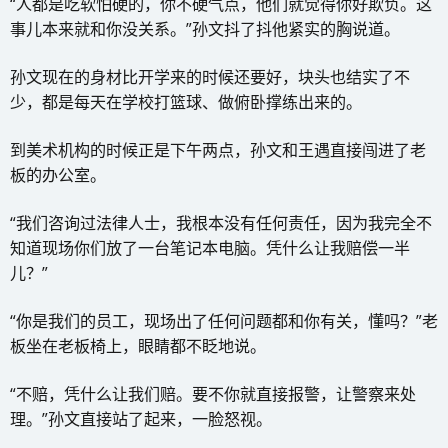
“人都是吃软怕硬的，你不硬气点，他们就觉得你好欺负。这
事儿本来就和你没关系。”孙文抖了抖他紧实的胸说道。
孙文现在的身材比开学来的时候还要好，块头也结实了不
少，都是每天在学校打篮球、做俯卧撑练出来的。
到美术机构的时候正是下午两点，孙文和王遇直接闯进了老
板的办公室。
“我们咨询过法律人士，我根本没有任何责任，因为我完全不
知道现场你们放了一台笔记本电脑。凭什么让我赔偿一半
儿？”
“你是我们的员工，现场出了任何问题都和你有关，懂吗？”老
板坐在老板椅上，眼睛都不眨地说。
“不赔，凭什么让我们赔。要不你就直接报警，让警察来处
理。”孙文直接站了起来，一脸怒视。