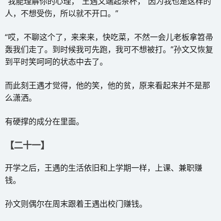
“我能理解你的心理，”王遇又端起茶杯，“因为我也是这样的
人，不想受伤，所以就不开口。”
“哎，不聊这个了，来来来，快吃菜，不然一会儿老板拿笤帚
轰我们走了。到时候我可先跑，我可不想被打。”孙文又恢复
到平时笑呵呵的状态中去了。
而此刻王遇才觉得，他的笑，他的贫，原来看起来并不是那
么潇洒。
有硬撑的成分在里面。
【二十一】
开学之后，王遇的生活依旧和上学期一样，上课、兼职赚
钱。
孙文则偶尔在周末跟着王遇出校门赚钱。