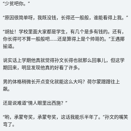
“少贫吧你。”
“原因很简单呀，我既没钱，长得还一般般，谁能看得上我。”
“胡扯！学校里面大家都是学生，有几个是多有钱的。还有，
你长得可不算一般般吧……还是算得上是个帅哥的。”王遇揶
揄道。
说实话上学期他真就觉得孙文长得也就那么回事儿，但这学
期回来，明显发现他真的好看了许多。
男的体格稍微长开点变化就能这么大吗？荷尔蒙蹭蹭往上
飙。
还是说难道“情人眼里出西施？”
“哟，承蒙夸奖，承蒙夸奖，这话我能乐半年了。”孙文的嘴笑
弯了。