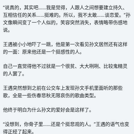
“说真的，其实吧……我是觉得，人跟人之间想要建立持久、
互相信任的关系……挺难的。所以，我不太敢……谈恋爱。”孙
文像瞬间变了一个人似的，笑容突然消失，表情略带伤感地
说。
王遇被小小地吓了一跳，他是第一次看见孙文居然还有这样
的一面：原来他还是一个挺感性的人。
自己一直觉得他不过就是一个很贫、大大咧咧、比较鬼精灵
的人罢了。
王遇突然想到之前在公交车上发现孙文手机里面听的那些
歌，全是一些伤春悲秋无限哀伤的歌曲类型。
他终于明白为什么孙文的爱好会是这样了。
“没想到，你骨子里……还是个挺悲观的人。”王遇的语气也变
得正经了起来。