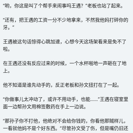
“哟，你这是叫了个帮手来闹事吗王遇？”老板也站了起来。
“还有，把王遇的工资一分不少地拿来，不然我他妈打碎你的
牙。”
王遇被这句话惊得心跳加速，心想今天这场架看来是免不了
啦。
在王遇还没有反应过来的时候，一个水杯啪地一声砸在了地
上。
他不知道是谁先动手的，反正老板和孙文扭打在了一起。
“你做事儿太冲动了，或许不用动手，也能……”王遇在寝室里
面一边帮孙文用棉签敷药在手上一边说。
“那孙子你不打他，他绝对不会给你钱的，你看他那贼样儿，
一看就他妈不是个好东西。”尽管孙文受了伤，但是嘴仍旧还