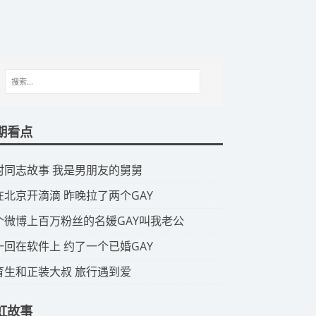
期看点
山村同志故事 我是男朋友的舅舅
我在北京开滴滴 昨晚拉了两个GAY
那个微博上百万粉丝的名媛GAY叫我老公
头一回在软件上 约了一个已婚GAY
体育生和正装大叔 旅行遇到爱
虹故事