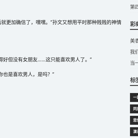
​
后就更加确信了，嘿嘿。”孙文又想用平时那种贱贱的神情
彩
​
我
得好但没有女朋友……这只能喜欢男人了。”
当
你也是喜欢男人，是吗？”
标
一
同
悲
演