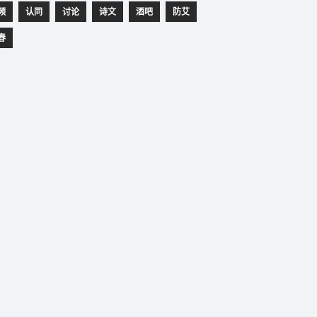
频
认同
讨论
诗文
酒吧
防艾
春