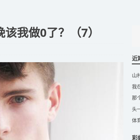
晚该我做0了？（7）
近
​
​
​
​
​
彩