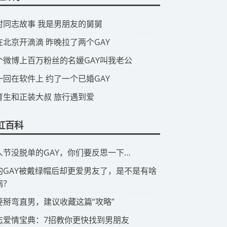
山村同志故事 我是男朋友的舅舅
我在北京开滴滴 昨晚拉了两个GAY
那个微博上百万粉丝的名媛GAY叫我老公
头一回在软件上 约了一个已婚GAY
体育生和正装大叔 旅行遇到爱
虹百科
情人节没脱单的GAY，你们要反思一下…
有的GAY被戴绿帽后却更爱男友了，是不是有啥
病？
想要掰弯直男，建议收藏这篇“攻略”
同志爱情宝典：7招教你更快找到男朋友