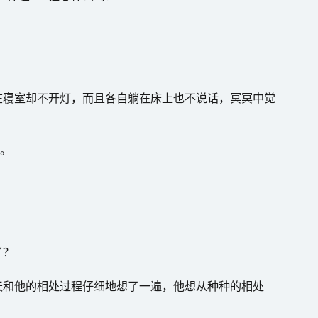
在寝室却不开灯，而且各自躺在床上也不说话，冥冥中觉
说。
了？
天和他的相处过程仔细地想了一遍，他想从种种的相处