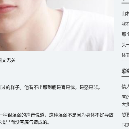
​
​
​
​
​
图文无关
彩
​
见过的样子。他看不出那到底是喜是忧，是怒是悲。
​
。
大
​
用一种很温弱的声音说道，这种温弱不是因为身体不好导致
环境里而没有底气造成的。
​