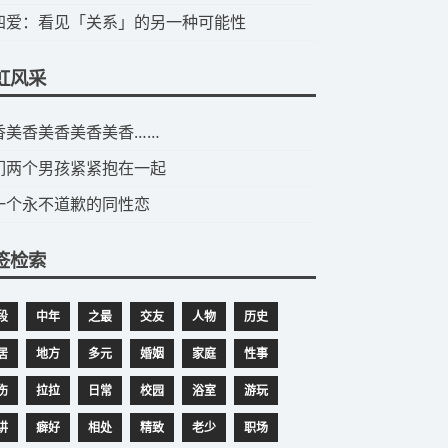
第四爱：看见「关系」的另一种可能性
虹风采
美香美香美香美香美香……
们两个男孩紧紧抱在一起
一个永不道歉的同性恋
签检索
段
中年
之最
交友
人物
历史
居
地方
多元
婚姻
家庭
性事
伤
拉拉
日常
校园
浴室
游玩
讲
癖好
相处
精致
老少
职场