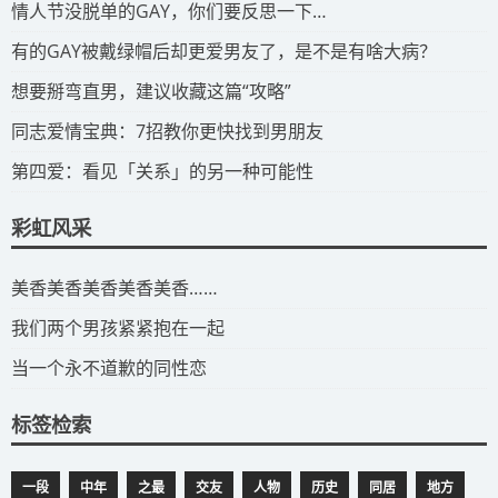
​情人节没脱单的GAY，你们要反思一下…
​有的GAY被戴绿帽后却更爱男友了，是不是有啥大病？
​想要掰弯直男，建议收藏这篇“攻略”
​同志爱情宝典：7招教你更快找到男朋友
​第四爱：看见「关系」的另一种可能性
彩虹风采
​美香美香美香美香美香……
我们两个男孩紧紧抱在一起
当一个永不道歉的同性恋
标签检索
一段
中年
之最
交友
人物
历史
同居
地方