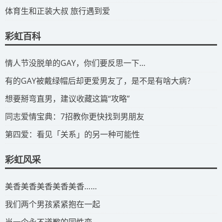
​体育生和正装大叔 旅行遇到爱
彩虹百科
​情人节没脱单的GAY，你们要反思一下…
​有的GAY被戴绿帽后却更爱男友了，是不是有啥大病？
​想要掰弯直男，建议收藏这篇“攻略”
​同志爱情宝典：7招教你更快找到男朋友
​第四爱：看见「关系」的另一种可能性
彩虹风采
​美香美香美香美香美香……
我们两个男孩紧紧抱在一起
当一个永不道歉的同性恋